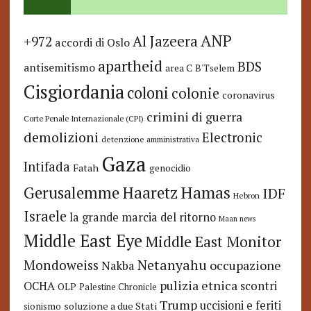
ANP
Al Jazeera
+972
accordi di Oslo
apartheid
BDS
antisemitismo
area C
B'Tselem
Cisgiordania
coloni
colonie
coronavirus
crimini di guerra
Corte Penale Internazionale (CPI)
demolizioni
Electronic
detenzione amministrativa
Gaza
Intifada
Fatah
genocidio
Hamas
Haaretz
Gerusalemme
IDF
Hebron
Israele
la grande marcia del ritorno
Maan news
Middle East Eye
Middle East Monitor
Netanyahu
Mondoweiss
occupazione
Nakba
pulizia etnica
OCHA
scontri
OLP
Palestine Chronicle
Trump
uccisioni e feriti
soluzione a due Stati
sionismo