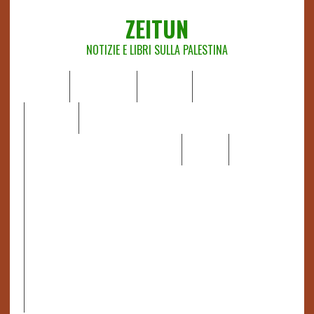
ZEITUN
NOTIZIE E LIBRI SULLA PALESTINA
HOME
CHI SIAMO
NOTIZIE
EDITORIALI
ANALISI
RAPPORTI OCHA
RECENSIONI DI LIBRI E ARTICOLI
VIDEO
DOSSIER
LINK
IL POTERE DELLA MUSICA – FIGLI DELLE PIETRE IN UNA
TERRA DIFFICILE
RAPPORTO DELLA RELATRICE SPECIALE SULLA
SITUAZIONE DEI DIRITTI UMANI NEI TERRITORI
PALESTINESI OCCUPATI DAL 1967, FRANCESCA ALBANESE*