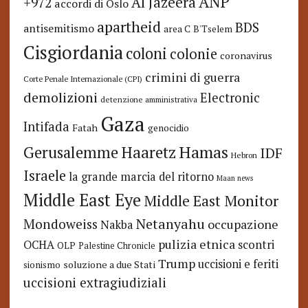
ANP
Al Jazeera
+972
accordi di Oslo
apartheid
BDS
antisemitismo
area C
B'Tselem
Cisgiordania
coloni
colonie
coronavirus
crimini di guerra
Corte Penale Internazionale (CPI)
demolizioni
Electronic
detenzione amministrativa
Gaza
Intifada
Fatah
genocidio
Hamas
Haaretz
Gerusalemme
IDF
Hebron
Israele
la grande marcia del ritorno
Maan news
Middle East Eye
Middle East Monitor
Netanyahu
Mondoweiss
occupazione
Nakba
pulizia etnica
OCHA
scontri
OLP
Palestine Chronicle
Trump
uccisioni e feriti
soluzione a due Stati
sionismo
uccisioni extragiudiziali