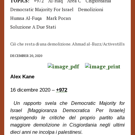
TOPICS:
+972
Al-Haq
Area C
Cisgiordania
Democratic Majority For Israel
Demolizioni
Humsa Al-Fuqa
Mark Pocan
Soluzione A Due Stati
Ciò che resta di una demolizione. Ahmad al-Bazz/Activestills
DECEMBER 20, 2020
Alex Kane
16 dicembre 2020 –
+972
Un rapporto svela che
Democratic Majority for
Israel
[Maggioranza Democratica Per Israele]
respingendo
le critiche del proprio partito alla
maggiore demolizione in Cisgiordania negli ultimi
dieci anni ne incolpa i palestinesi.