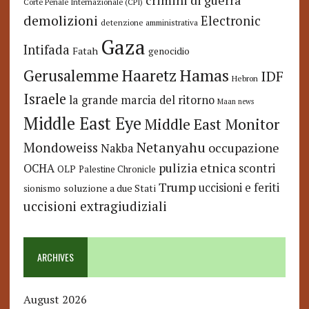
crimini di guerra
Corte Penale Internazionale (CPI)
demolizioni
Electronic
detenzione amministrativa
Gaza
Intifada
Fatah
genocidio
Hamas
Haaretz
Gerusalemme
IDF
Hebron
Israele
la grande marcia del ritorno
Maan news
Middle East Eye
Middle East Monitor
Netanyahu
Mondoweiss
occupazione
Nakba
pulizia etnica
OCHA
scontri
OLP
Palestine Chronicle
Trump
uccisioni e feriti
soluzione a due Stati
sionismo
uccisioni extragiudiziali
ARCHIVES
August 2026