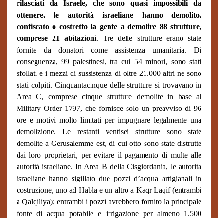
rilasciati da Israele,
che sono quasi impossibili da
ottenere, le autorità israeliane hanno demolito,
confiscato o costretto la gente a demolire 88 strutture,
comprese 21 abitazioni
. Tre delle strutture erano state
fornite da donatori come assistenza umanitaria. Di
conseguenza, 99 palestinesi, tra cui 54 minori, sono stati
sfollati e i mezzi di sussistenza di oltre 21.000 altri ne sono
stati colpiti. Cinquantacinque delle strutture si trovavano in
Area C, comprese cinque strutture demolite in base al
Military Order 1797, che fornisce solo un preavviso di 96
ore e motivi molto limitati per impugnare legalmente una
demolizione. Le restanti ventisei strutture sono state
demolite a Gerusalemme est, di cui otto sono state distrutte
dai loro proprietari, per evitare il pagamento di multe alle
autorità israeliane. In Area B della Cisgiordania, le autorità
israeliane hanno sigillato due pozzi d’acqua artigianali in
costruzione, uno ad Habla e un altro a Kaqr Laqif (entrambi
a Qalqiliya); entrambi i pozzi avrebbero fornito la principale
fonte di acqua potabile e irrigazione per almeno 1.500