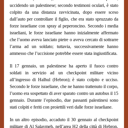
uccidendo un palestinese; secondo testimoni oculari, è stato
colpito da una distanza ravvicinata, dopo essere sceso
dall’auto per controllare il figlio, che era stato spruzzato da
forze israeliane con spray al peperoncino. Secondo i media
israeliani, le forze israeliane hanno inizialmente affermato
che l’uomo aveva lanciato pietre o aveva cercato di sottrarre
l’arma ad un soldato; tuttavia, successivamente hanno
ammesso che l’uccisione potrebbe essere stata ingiustificata.
Il 17 gennaio, un palestinese ha aperto il fuoco contro
soldati in servizio ad un
checkpoint
militare vicino
all’ingresso di Halhul (Hebron); è stato colpito e ucciso.
Secondo le forze israeliane, che ne hanno trattenuto il corpo,
l’uomo era sospettato di aver sparato contro un autobus il 15
gennaio. Durante l’episodio, due passanti palestinesi sono
stati colpiti e feriti con proiettili veri dalle forze israeliane.
In un altro episodio, accaduto il 30 gennaio al
checkpoint
militare di Al Salaymeh, nell’area H2 della città di Hebron,