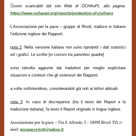

sono scaricabili dal sito Web di OCHAoPt, alla pagina:
https://www.ochaopt.org/reports/protection-of-civilians
L’Associazione per la pace – gruppo di Rivoli, traduce in italiano
l’edizione inglese dei Rapporti.
nota 2
:
Nella versione italiana non sono riprodotti i dati statistici
ed i grafici. Le
scritte
[
in corsivo tra parentesi quadre
]
sono talvolta aggiunte dai traduttori per meglio esplicitare
situazioni e contesti che gli estensori dei
Rapporti
a volte sottintendono, considerandoli già noti ai lettori abituali.
nota 3
: In caso di discrepanze (tra il testo dei Report e la
traduzione italiana), fa testo il Report originale in lingua inglese.
Associazione per la pace
– Via S. Allende, 5 – 10098 Rivoli TO; e-
mail:
assopacerivoli@yahoo.it