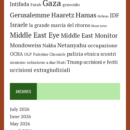
Gaza
Intifada
Fatah
genocidio
Hamas
Haaretz
Gerusalemme
IDF
Hebron
Israele
la grande marcia del ritorno
Maan news
Middle East Eye
Middle East Monitor
Netanyahu
Mondoweiss
occupazione
Nakba
pulizia etnica
OCHA
scontri
OLP
Palestine Chronicle
Trump
uccisioni e feriti
soluzione a due Stati
sionismo
uccisioni extragiudiziali
ARCHIVES
July 2026
June 2026
May 2026