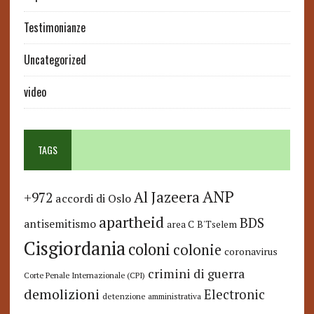
Testimonianze
Uncategorized
video
TAGS
ANP
Al Jazeera
+972
accordi di Oslo
apartheid
BDS
antisemitismo
area C
B'Tselem
Cisgiordania
coloni
colonie
coronavirus
crimini di guerra
Corte Penale Internazionale (CPI)
demolizioni
Electronic
detenzione amministrativa