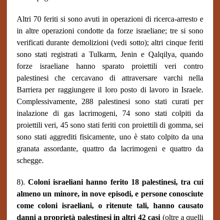
Altri 70 feriti si sono avuti in operazioni di ricerca-arresto e
in altre operazioni condotte da forze israeliane; tre si sono
verificati durante demolizioni (vedi sotto); altri cinque feriti
sono stati registrati a Tulkarm, Jenin e Qalqilya, quando
forze israeliane hanno sparato proiettili veri contro
palestinesi che cercavano di attraversare varchi nella
Barriera per raggiungere il loro posto di lavoro in Israele.
Complessivamente, 288 palestinesi sono stati curati per
inalazione di gas lacrimogeni, 74 sono stati colpiti da
proiettili veri, 45 sono stati feriti con proiettili di gomma, sei
sono stati aggrediti fisicamente, uno è stato colpito da una
granata assordante, quattro da lacrimogeni e quattro da
schegge.
8).
Coloni israeliani hanno ferito 18 palestinesi, tra cui
almeno un minore, in nove episodi, e persone conosciute
come coloni israeliani, o ritenute tali, hanno causato
danni a proprietà palestinesi in altri 42 casi
(oltre a quelli