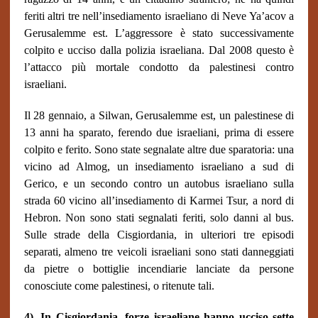
feriti altri tre nell’insediamento israeliano di Neve Ya’acov a
Gerusalemme est. L’aggressore è stato successivamente
colpito e ucciso dalla polizia israeliana. Dal 2008 questo è
l’attacco più mortale condotto da palestinesi contro
israeliani.
Il 28 gennaio, a Silwan, Gerusalemme est, un palestinese di
13 anni ha sparato, ferendo due israeliani, prima di essere
colpito e ferito. Sono state segnalate altre due sparatoria: una
vicino ad Almog, un insediamento israeliano a sud di
Gerico, e un secondo contro un autobus israeliano sulla
strada 60 vicino all’insediamento di Karmei Tsur, a nord di
Hebron. Non sono stati segnalati feriti, solo danni al bus.
Sulle strade della Cisgiordania, in ulteriori tre episodi
separati, almeno tre veicoli israeliani sono stati danneggiati
da pietre o bottiglie incendiarie lanciate da persone
conosciute come palestinesi, o ritenute tali.
4). In Cisgiordania, forze israeliane hanno ucciso sette