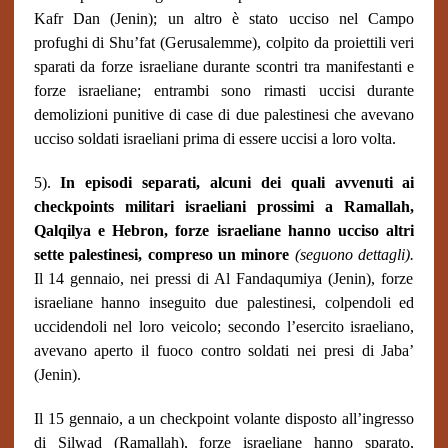
Kafr Dan (Jenin); un altro è stato ucciso nel Campo
profughi di Shu’fat (Gerusalemme), colpito da proiettili veri
sparati da forze israeliane durante scontri tra manifestanti e
forze israeliane; entrambi sono rimasti uccisi durante
demolizioni punitive di case di due palestinesi che avevano
ucciso soldati israeliani prima di essere uccisi a loro volta.
5).
In episodi separati, alcuni dei quali avvenuti ai
checkpoints
militari israeliani prossimi a Ramallah,
Qalqilya e Hebron, forze israeliane hanno ucciso altri
sette palestinesi, compreso un minore
(seguono dettagli).
Il 14 gennaio, nei pressi di Al Fandaqumiya (Jenin), forze
israeliane hanno inseguito due palestinesi, colpendoli ed
uccidendoli nel loro veicolo; secondo l’esercito israeliano,
avevano aperto il fuoco contro soldati nei presi di Jaba’
(Jenin).
Il 15 gennaio, a un
checkpoint
volante disposto all’ingresso
di Silwad (Ramallah), forze israeliane hanno sparato,