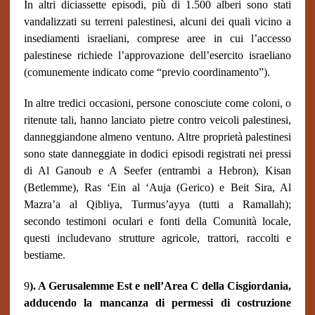
In altri diciassette episodi, più di 1.500 alberi sono stati
vandalizzati su terreni palestinesi, alcuni dei quali vicino a
insediamenti israeliani, comprese aree in cui l’accesso
palestinese richiede l’approvazione dell’esercito israeliano
(comunemente indicato come “previo coordinamento”).
In altre tredici occasioni, persone conosciute come coloni, o
ritenute tali, hanno lanciato pietre contro veicoli palestinesi,
danneggiandone almeno ventuno. Altre proprietà palestinesi
sono state danneggiate in dodici episodi registrati nei pressi
di Al Ganoub e A Seefer (entrambi a Hebron), Kisan
(Betlemme), Ras ‘Ein al ‘Auja (Gerico) e Beit Sira, Al
Mazra’a al Qibliya, Turmus’ayya (tutti a Ramallah);
secondo testimoni oculari e fonti della Comunità locale,
questi includevano strutture agricole, trattori, raccolti e
bestiame.
9
). A Gerusalemme Est e nell’Area C della Cisgiordania,
adducendo la mancanza di permessi di costruzione