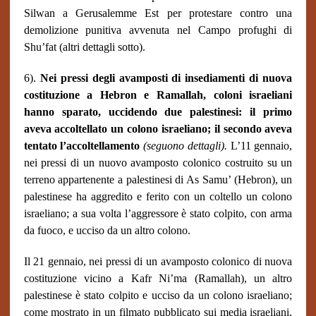
Silwan a Gerusalemme Est per protestare contro una
demolizione punitiva avvenuta nel Campo profughi di
Shu’fat (altri dettagli sotto).
6).
Nei pressi degli avamposti di insediamenti di nuova
costituzione a Hebron e Ramallah, coloni israeliani
hanno sparato, uccidendo due palestinesi: il primo
aveva accoltellato un colono israeliano; il secondo aveva
tentato l’accoltellamento
(seguono dettagli).
L’11 gennaio,
nei pressi di un nuovo avamposto colonico costruito su un
terreno appartenente a palestinesi di As Samu’ (Hebron), un
palestinese ha aggredito e ferito con un coltello un colono
israeliano; a sua volta l’aggressore è stato colpito, con arma
da fuoco, e ucciso da un altro colono.
Il 21 gennaio, nei pressi di un avamposto colonico di nuova
costituzione vicino a Kafr Ni’ma (Ramallah), un altro
palestinese è stato colpito e ucciso da un colono israeliano;
come mostrato in un filmato pubblicato sui media israeliani,