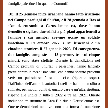
famiglie palestinesi in quattro Comunità.
10).
Il 25 gennaio forze israeliane hanno fatto irruzione
nel Campo profughi di Shu’fat, e il 28 gennaio a Ras al
‘Amud, entrambi a Gerusalemme est, dove hanno
demolito o sigillato due edifici a più piani appartenenti a
famiglie i cui membri avevano ucciso un soldato
israeliano il 19 ottobre 2022, e sei israeliani e un
cittadino straniero il 27 gennaio 2023. Di conseguenza,
due famiglie, composte da 13 persone, tra cui cinque
minori, sono state sfollate
. Durante la demolizione nel
Campo profughi di Shu’fat, i palestinesi hanno lanciato
pietre contro le forze israeliane, che hanno sparato proiettili
veri: un palestinese è stato ucciso (riportato sopra).
Dall’inizio dell’anno, le autorità israeliane hanno demolito o
sigillato, per motivi punitivi, quattro case e un’altra struttura,
rispetto alle undici in tutto il 2022 e tre nel 2021. Queste
includono tre strutture in Area B e due a Gerusalemme est.
Queste demolizioni punitive sono una forma di punizione