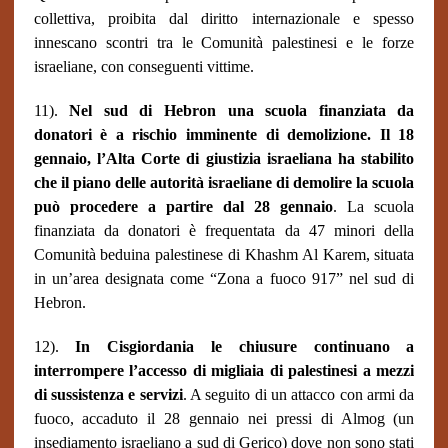
collettiva, proibita dal diritto internazionale e spesso
innescano scontri tra le Comunità palestinesi e le forze
israeliane, con conseguenti vittime.
11).
Nel sud di Hebron una scuola finanziata da
donatori è a rischio imminente di demolizione. Il 18
gennaio, l’Alta Corte di giustizia israeliana ha stabilito
che il piano delle autorità israeliane di demolire la scuola
può procedere a partire dal 28 gennaio
. La scuola
finanziata da donatori è frequentata da 47 minori della
Comunità beduina palestinese di Khashm Al Karem, situata
in un’area designata come “Zona a fuoco 917” nel sud di
Hebron.
12).
In Cisgiordania le chiusure continuano a
interrompere l’accesso di migliaia di palestinesi a mezzi
di sussistenza e servizi
. A seguito di un attacco con armi da
fuoco, accaduto il 28 gennaio nei pressi di Almog (un
insediamento israeliano a sud di Gerico) dove non sono stati