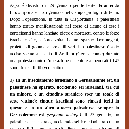
Aqsa, è deceduto il 29 gennaio per le ferite da arma da
fuoco riportate il 26 gennaio nel Campo profughi di Jenin.
Dopo l’operazione, in tutta la Cisgiordania, i palestinesi
hanno tenuto manifestazioni; nel corso di alcune di esse i
partecipanti hanno lanciato pietre e mortaretti contro le forze
israeliane che, a loro volta, hanno sparato lacrimogeni,
proiettili di gomma e proiettili veri. Un palestinese è stato
ucciso vicino alla città di Ar Ram (Gerusalemme) durante
una protesta contro l’operazione di Jenin e almeno altri 147
sono rimasti feriti (vedi sotto).
3).
In un insediamento israeliano a Gerusalemme est, un
palestinese ha sparato, uccidendo sei israeliani, tra cui
un minore, e un cittadino straniero (per un totale di
sette vittime); cinque israeliani sono rimasti feriti in
questo e in un altro attacco palestinese, sempre in
Gerusalemme est
(seguono dettagli).
Il 27 gennaio, un
palestinese ha sparato, uccidendo sei israeliani, tra cui un
ragazzo di 14 anni, e un cittadino straniero; ne ha quindi