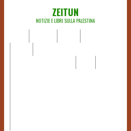
ZEITUN
NOTIZIE E LIBRI SULLA PALESTINA
HOME
CHI SIAMO
NOTIZIE
EDITORIALI
ANALISI
RAPPORTI OCHA
RECENSIONI DI LIBRI E ARTICOLI
VIDEO
DOSSIER
LINK
IL POTERE DELLA MUSICA – FIGLI DELLE PIETRE IN UNA
TERRA DIFFICILE
RAPPORTO DELLA RELATRICE SPECIALE SULLA
SITUAZIONE DEI DIRITTI UMANI NEI TERRITORI
PALESTINESI OCCUPATI DAL 1967, FRANCESCA ALBANESE*