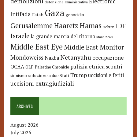
demolizioni
Electronic
detenzione amministrativa
Gaza
Intifada
Fatah
genocidio
Hamas
Haaretz
Gerusalemme
IDF
Hebron
Israele
la grande marcia del ritorno
Maan news
Middle East Eye
Middle East Monitor
Netanyahu
Mondoweiss
occupazione
Nakba
pulizia etnica
OCHA
scontri
OLP
Palestine Chronicle
Trump
uccisioni e feriti
soluzione a due Stati
sionismo
uccisioni extragiudiziali
ARCHIVES
August 2026
July 2026