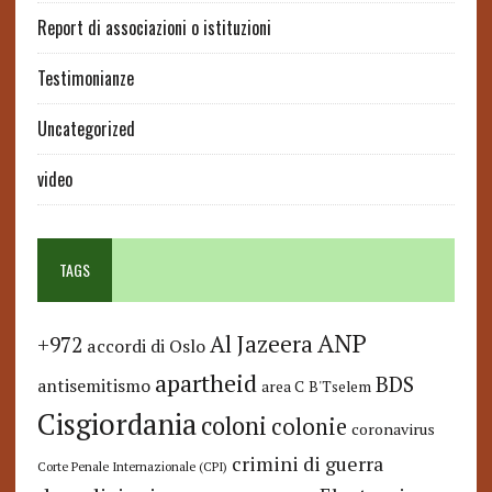
Report di associazioni o istituzioni
Testimonianze
Uncategorized
video
TAGS
ANP
Al Jazeera
+972
accordi di Oslo
apartheid
BDS
antisemitismo
area C
B'Tselem
Cisgiordania
coloni
colonie
coronavirus
crimini di guerra
Corte Penale Internazionale (CPI)