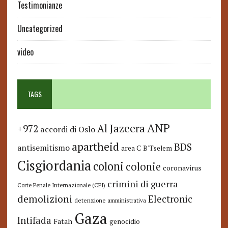
Testimonianze
Uncategorized
video
TAGS
ANP
Al Jazeera
+972
accordi di Oslo
apartheid
BDS
antisemitismo
area C
B'Tselem
Cisgiordania
coloni
colonie
coronavirus
crimini di guerra
Corte Penale Internazionale (CPI)
demolizioni
Electronic
detenzione amministrativa
Gaza
Intifada
Fatah
genocidio