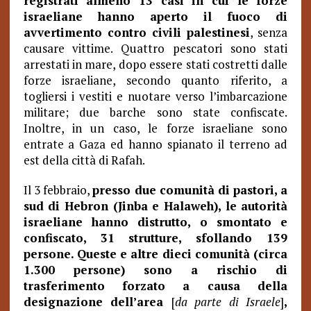
registrati almeno 13 casi in cui le forze
israeliane hanno aperto il fuoco di
avvertimento contro civili palestinesi
, senza
causare vittime. Quattro pescatori sono stati
arrestati in mare, dopo essere stati costretti dalle
forze israeliane, secondo quanto riferito, a
togliersi i vestiti e nuotare verso l’imbarcazione
militare; due barche sono state confiscate.
Inoltre, in un caso, le forze israeliane sono
entrate a Gaza ed hanno spianato il terreno ad
est della città di Rafah.
Il 3 febbraio,
presso due comunità di pastori, a
sud di Hebron (Jinba e Halaweh), le autorità
israeliane hanno distrutto, o smontato e
confiscato, 31 strutture, sfollando 139
persone. Queste e altre dieci comunità (circa
1.300 persone) sono a rischio di
trasferimento forzato a causa della
designazione dell’area
[
da parte di Israele
]
,