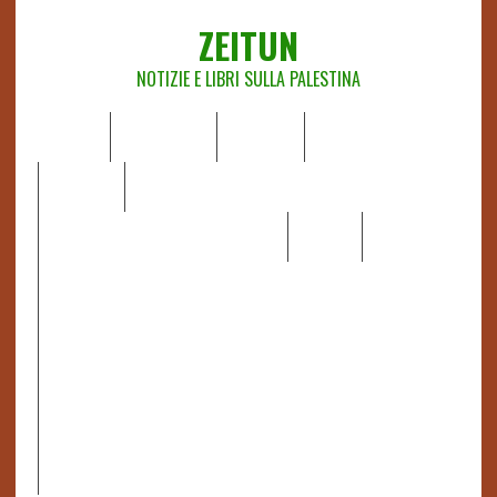
ZEITUN
NOTIZIE E LIBRI SULLA PALESTINA
HOME
CHI SIAMO
NOTIZIE
EDITORIALI
ANALISI
RAPPORTI OCHA
RECENSIONI DI LIBRI E ARTICOLI
VIDEO
DOSSIER
LINK
IL POTERE DELLA MUSICA – FIGLI DELLE PIETRE IN UNA
TERRA DIFFICILE
RAPPORTO DELLA RELATRICE SPECIALE SULLA
SITUAZIONE DEI DIRITTI UMANI NEI TERRITORI
PALESTINESI OCCUPATI DAL 1967, FRANCESCA ALBANESE*