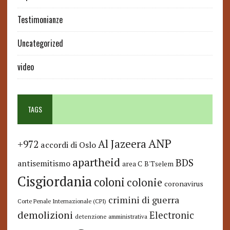
Testimonianze
Uncategorized
video
TAGS
ANP
Al Jazeera
+972
accordi di Oslo
apartheid
BDS
antisemitismo
area C
B'Tselem
Cisgiordania
coloni
colonie
coronavirus
crimini di guerra
Corte Penale Internazionale (CPI)
demolizioni
Electronic
detenzione amministrativa