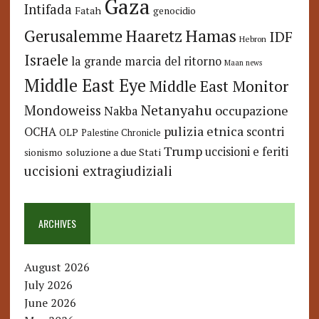
Gaza
Intifada
Fatah
genocidio
Hamas
Haaretz
Gerusalemme
IDF
Hebron
Israele
la grande marcia del ritorno
Maan news
Middle East Eye
Middle East Monitor
Netanyahu
Mondoweiss
occupazione
Nakba
pulizia etnica
OCHA
scontri
OLP
Palestine Chronicle
Trump
uccisioni e feriti
soluzione a due Stati
sionismo
uccisioni extragiudiziali
ARCHIVES
August 2026
July 2026
June 2026