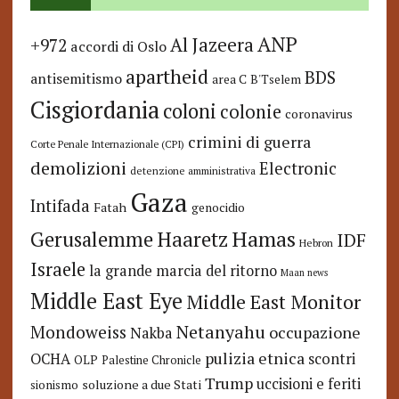
ANP
Al Jazeera
+972
accordi di Oslo
apartheid
BDS
antisemitismo
area C
B'Tselem
Cisgiordania
coloni
colonie
coronavirus
crimini di guerra
Corte Penale Internazionale (CPI)
demolizioni
Electronic
detenzione amministrativa
Gaza
Intifada
Fatah
genocidio
Hamas
Haaretz
Gerusalemme
IDF
Hebron
Israele
la grande marcia del ritorno
Maan news
Middle East Eye
Middle East Monitor
Netanyahu
Mondoweiss
occupazione
Nakba
pulizia etnica
OCHA
scontri
OLP
Palestine Chronicle
Trump
uccisioni e feriti
soluzione a due Stati
sionismo