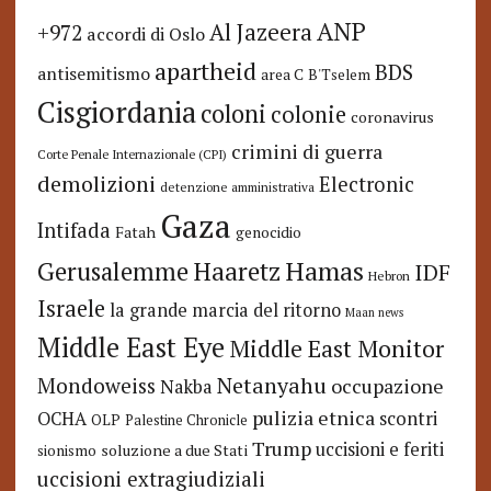
ANP
Al Jazeera
+972
accordi di Oslo
apartheid
BDS
antisemitismo
area C
B'Tselem
Cisgiordania
coloni
colonie
coronavirus
crimini di guerra
Corte Penale Internazionale (CPI)
demolizioni
Electronic
detenzione amministrativa
Gaza
Intifada
Fatah
genocidio
Hamas
Haaretz
Gerusalemme
IDF
Hebron
Israele
la grande marcia del ritorno
Maan news
Middle East Eye
Middle East Monitor
Netanyahu
Mondoweiss
occupazione
Nakba
pulizia etnica
OCHA
scontri
OLP
Palestine Chronicle
Trump
uccisioni e feriti
soluzione a due Stati
sionismo
uccisioni extragiudiziali