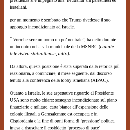
presidenza si è impegnato alla ‘neutralità’ tra palestinesi ed
israeliani,
per un momento è sembrato che Trump rivedesse il suo
appoggio incondizionato ad Israele.
“
Vorrei essere un uomo un po’ neutrale”, ha detto durante
canale
un incontro nella sala municipale della MSNBC (
televisivo
statunitense, ndtr.).
Da allora, questa posizione è stata superata dalla retorica più
reazionaria, a cominciare, il mese seguente, dal discorso
tenuto alla conferenza della lobby israeliana (AIPAC).
Quanto a Israele, le sue aspettative riguardo al Presidente
USA sono molto chiare: sostegno incondizionato sul piano
finanziario e militare, carta bianca all’espansione delle
colonie illegali a Gerusalemme est occupata e in
Cisgiordania e la fine di ogni forma di ‘pressione’ politica
intesa a risuscitare il cosiddetto ‘processo di pace’.