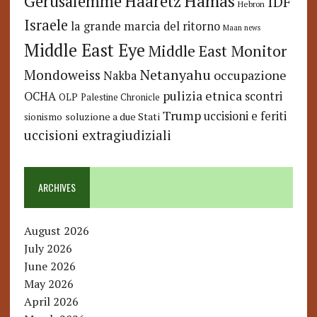
Hamas
Haaretz
Gerusalemme
IDF
Hebron
Israele
la grande marcia del ritorno
Maan news
Middle East Eye
Middle East Monitor
Netanyahu
Mondoweiss
occupazione
Nakba
pulizia etnica
OCHA
scontri
OLP
Palestine Chronicle
Trump
uccisioni e feriti
soluzione a due Stati
sionismo
uccisioni extragiudiziali
ARCHIVES
August 2026
July 2026
June 2026
May 2026
April 2026