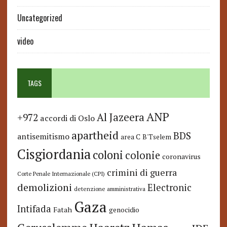
Uncategorized
video
TAGS
ANP
Al Jazeera
+972
accordi di Oslo
apartheid
BDS
antisemitismo
area C
B'Tselem
Cisgiordania
coloni
colonie
coronavirus
crimini di guerra
Corte Penale Internazionale (CPI)
demolizioni
Electronic
detenzione amministrativa
Gaza
Intifada
Fatah
genocidio