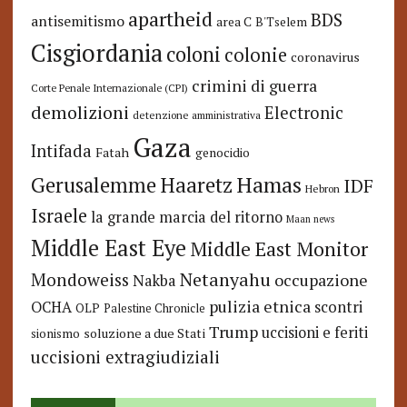
apartheid
BDS
antisemitismo
area C
B'Tselem
Cisgiordania
coloni
colonie
coronavirus
crimini di guerra
Corte Penale Internazionale (CPI)
demolizioni
Electronic
detenzione amministrativa
Gaza
Intifada
Fatah
genocidio
Hamas
Haaretz
Gerusalemme
IDF
Hebron
Israele
la grande marcia del ritorno
Maan news
Middle East Eye
Middle East Monitor
Netanyahu
Mondoweiss
occupazione
Nakba
pulizia etnica
OCHA
scontri
OLP
Palestine Chronicle
Trump
uccisioni e feriti
soluzione a due Stati
sionismo
uccisioni extragiudiziali