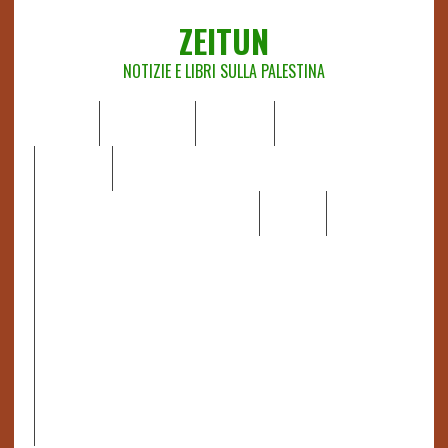
ZEITUN
NOTIZIE E LIBRI SULLA PALESTINA
HOME
CHI SIAMO
NOTIZIE
EDITORIALI
ANALISI
RAPPORTI OCHA
RECENSIONI DI LIBRI E ARTICOLI
VIDEO
DOSSIER
LINK
IL POTERE DELLA MUSICA – FIGLI DELLE PIETRE IN UNA
TERRA DIFFICILE
RAPPORTO DELLA RELATRICE SPECIALE SULLA
SITUAZIONE DEI DIRITTI UMANI NEI TERRITORI
PALESTINESI OCCUPATI DAL 1967, FRANCESCA ALBANESE*