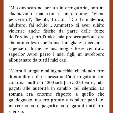
“Mi convocarono per un interrogatorio, non mi
chiamavano mai con il mio nome: ‘Vieni,
pervertito!’, ‘Siediti, frocio!’, ‘Dio ti maledica,
adultero, fai schifo’… Ammetto di aver subito
violenze anche fisiche da parte delle forze
dell’ordine, però l’unica mia preoccupazione era
che non volevo che la mia famiglia e i miei amici
sapessero di me: se mia moglie fosse venuta a
saperlo? Avrei perso i miei figli, mi avrebbero
allontanato da tutti i miei cari.
“Allora li pregai e mi inginocchiai chiedendo loro
di non dire nulla a nessuno. L’interrogatorio finì
con una multa di 1300 sicli [circa 330 euro; ndr]
pagati alle autorità in cambio del silenzio. La
somma era enorme rispetto a quello che
guadagnavo, ma ero pronto a vendere parti del
mio corpo pur di pagarli e pur di garantirmi il loro
silenzio.