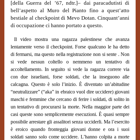
[della Guerra del ’67, ndtr.]– dai paracadutisti di
bell’aspetto al Muro del Pianto fino a quest’atto
bestiale al checkpoint di Mevo Dotan. Cinquant’anni
di occupazione ci hanno portato a questo.
Il video mostra una ragazza palestinese che avanza
lentamente verso il checkpoint. Forse qualcuno le ha detto
di fermarsi, ma questo nella registrazione non si sente . Non
si vede nessun coltello o nemmeno un tentativo di
accoltellamento. In seguito si vede la ragazza correre via
con due israeliani, forse soldati, che la inseguono alle
calcagna. Questo è solo l’inizio. È diventato un’abitudine
“neutralizzare” (“aka” in ebraico vuol dire uccidere) giovani
maschi e femmine che cercano di ferire i soldati, di solito in
un tentativo di procurarsi la morte. Nella maggior parte dei
casi queste sono semplicemente esecuzioni. È quasi sempre
possibile arrestare gli assalitori senza ucciderli. Ma l’esercito
è eroico quando fronteggia giovani donne e ora i suoi
soldati sanno solo come uccidere. L’hanno colpita a morte