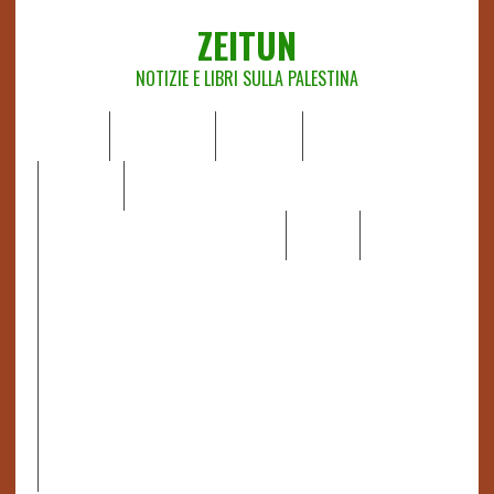
ZEITUN
NOTIZIE E LIBRI SULLA PALESTINA
HOME
CHI SIAMO
NOTIZIE
EDITORIALI
ANALISI
RAPPORTI OCHA
RECENSIONI DI LIBRI E ARTICOLI
VIDEO
DOSSIER
LINK
IL POTERE DELLA MUSICA – FIGLI DELLE PIETRE IN UNA
TERRA DIFFICILE
RAPPORTO DELLA RELATRICE SPECIALE SULLA
SITUAZIONE DEI DIRITTI UMANI NEI TERRITORI
PALESTINESI OCCUPATI DAL 1967, FRANCESCA ALBANESE*