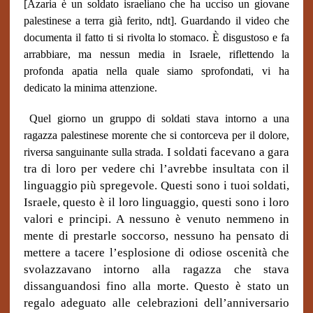
[
Azaria è un soldato israeliano che ha ucciso un giovane
palestinese a terra già ferito, ndt]. Guardando il video che
documenta il fatto ti si rivolta lo stomaco.
È disgustoso e fa
arrabbiare, ma nessun media in Israele, riflettendo la
profonda apatia nella quale siamo sprofondati, vi ha
dedicato la minima attenzione.
Quel giorno un gruppo di soldati stava intorno a una
ragazza palestinese morente che si contorceva per il dolore,
I soldati facevano a gara
riversa sanguinante sulla strada.
tra di loro per vedere chi l’avrebbe insultata con il
linguaggio più spregevole. Questi sono i tuoi soldati,
Israele, questo è il loro linguaggio, questi sono i loro
valori e principi. A nessuno è venuto nemmeno in
mente di prestarle soccorso, nessuno ha pensato di
mettere a tacere l’esplosione di odiose oscenità che
svolazzavano intorno alla ragazza che stava
dissanguandosi fino alla morte. Questo è stato un
regalo adeguato alle celebrazioni dell’anniversario