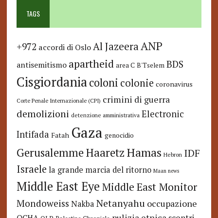
TAGS
ANP
Al Jazeera
+972
accordi di Oslo
apartheid
BDS
antisemitismo
area C
B'Tselem
Cisgiordania
coloni
colonie
coronavirus
crimini di guerra
Corte Penale Internazionale (CPI)
demolizioni
Electronic
detenzione amministrativa
Gaza
Intifada
Fatah
genocidio
Hamas
Haaretz
Gerusalemme
IDF
Hebron
Israele
la grande marcia del ritorno
Maan news
Middle East Eye
Middle East Monitor
Netanyahu
Mondoweiss
occupazione
Nakba
pulizia etnica