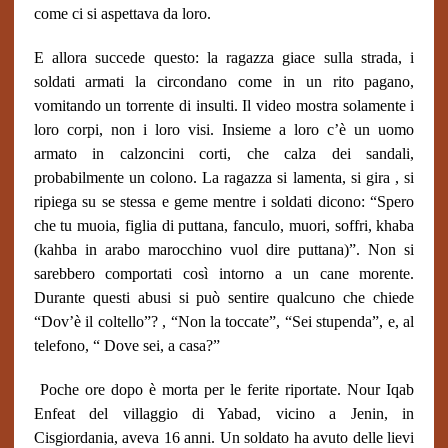
come ci si aspettava da loro.
E allora succede questo: la ragazza giace sulla strada, i
soldati armati la circondano come in un rito pagano,
vomitando un torrente di insulti. Il video mostra solamente i
loro corpi, non i loro visi. Insieme a loro c’è un uomo
armato in calzoncini corti, che calza dei sandali,
probabilmente un colono. La ragazza si lamenta, si gira , si
ripiega su se stessa e geme mentre i soldati dicono: “Spero
che tu muoia, figlia di puttana, fanculo, muori, soffri, khaba
(kahba in arabo marocchino vuol dire puttana)”. Non si
sarebbero comportati così intorno a un cane morente.
Durante questi abusi si può sentire qualcuno che chiede
“Dov’è il coltello”? , “Non la toccate”, “Sei stupenda”, e, al
telefono, “ Dove sei, a casa?”
Poche ore dopo è morta per le ferite riportate. Nour Iqab
Enfeat del villaggio di Yabad, vicino a Jenin, in
Cisgiordania, aveva 16 anni. Un soldato ha avuto delle lievi