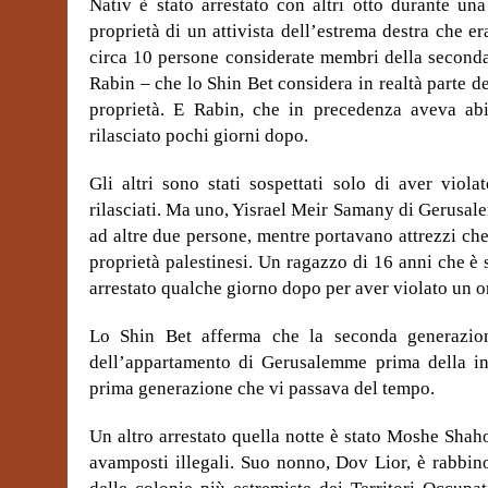
Nativ è stato arrestato con altri otto durante u
proprietà di un attivista dell’estrema destra che e
circa 10 persone considerate membri della seconda
Rabin – che lo Shin Bet considera in realtà parte de
proprietà. E Rabin, che in precedenza aveva abit
rilasciato pochi giorni dopo.
Gli altri sono stati sospettati solo di aver viol
rilasciati. Ma uno, Yisrael Meir Samany di Gerusal
ad altre due persone, mentre portavano attrezzi c
proprietà palestinesi. Un ragazzo di 16 anni che è 
arrestato qualche giorno dopo per aver violato un o
Lo Shin Bet afferma che la seconda generazion
dell’appartamento di Gerusalemme prima della inc
prima generazione che vi passava del tempo.
Un altro arrestato quella notte è stato Moshe Shaho
avamposti illegali. Suo nonno, Dov Lior, è rabbin