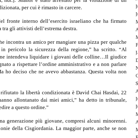
i, ndt.]. Shahor è stato arrestato per la violazione di un
J
izionata, per cui è rimasto in carcere.
el fronte interno dell’esercito israeliano che ha firmato
tra gli attivisti dell’estrema destra.
A
che incontra un amico per mangiare una pizza per qualche
n pericolo la sicurezza della regione,” ha scritto. “Al
ne intendeva liquidare i giovani delle colline…Il giudice
nato a rispettare l’ordine amministrativo e a non parlare
 Ma ho deciso che ne avevo abbastanza. Questa volta non
 rifiutato la libertà condizionata è David Chai Hasdai, 22
J
anno allontanato dai miei amici,” ha detto in tribunale,
dire a questo ordine.”
 una generazione più giovane, compresi alcuni minorenni.
A
colonie della Cisgiordania. La maggior parte, anche se non