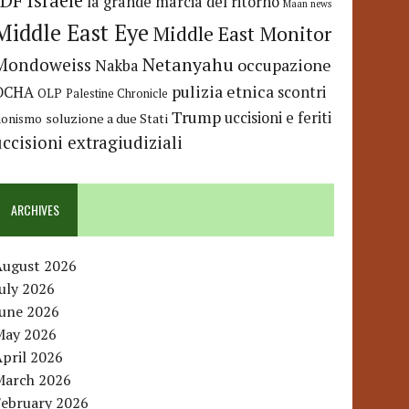
IDF
Israele
la grande marcia del ritorno
Maan news
Middle East Eye
Middle East Monitor
Netanyahu
Mondoweiss
occupazione
Nakba
pulizia etnica
OCHA
scontri
OLP
Palestine Chronicle
Trump
uccisioni e feriti
soluzione a due Stati
ionismo
uccisioni extragiudiziali
ARCHIVES
August 2026
uly 2026
June 2026
May 2026
pril 2026
March 2026
February 2026