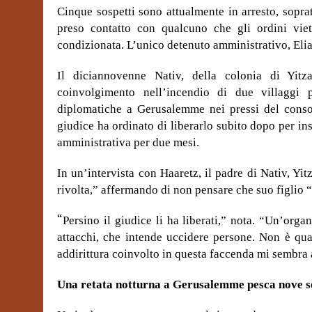
Cinque sospetti sono attualmente in arresto, soprat
preso contatto con qualcuno che gli ordini viet
condizionata. L’unico detenuto amministrativo, Elia N
Il diciannovenne Nativ, della colonia di Yitz
coinvolgimento nell’incendio di due villaggi p
diplomatiche a Gerusalemme nei pressi del cons
giudice ha ordinato di liberarlo subito dopo per in
amministrativa per due mesi.
In un’intervista con Haaretz, il padre di Nativ, Y
rivolta,” affermando di non pensare che suo figlio “
“
Persino il giudice li ha liberati,” nota. “Un’org
attacchi, che intende uccidere persone. Non è qua
addirittura coinvolto in questa faccenda mi sembra 
Una retata notturna a Gerusalemme pesca nove s