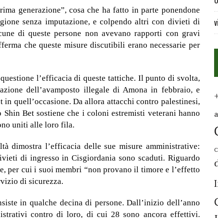
U
prima generazione”, cosa che ha fatto in parte ponendone
v
gione senza imputazione, e colpendo altri con divieti di
cune di queste persone non avevano rapporti con gravi
fferma che queste misure discutibili erano necessarie per
estione l’efficacia di queste tattiche. Il punto di svolta,
uazione dell’avamposto illegale di Amona in febbraio, e
in quell’occasione. Da allora attacchi contro palestinesi,
 Lo Shin Bet sostiene che i coloni estremisti veterani hanno
no uniti alle loro fila.
ltà dimostra l’efficacia delle sue misure amministrative:
C
divieti di ingresso in Cisgiordania sono scaduti. Riguardo
, per cui i suoi membri “non provano il timore e l’effetto
rvizio di sicurezza.
iste in qualche decina di persone. Dall’inizio dell’anno
strativi contro di loro, di cui 28 sono ancora effettivi.