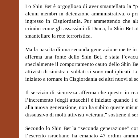
Lo Shin Bet è orgoglioso di aver smantellato la “
alcuni membri in detenzione amministrativa, o pri
ingresso in Cisgiordania. Pur ammettendo che al
crimini come gli assassinii di Duma, lo Shin Bet a
smantellare la rete terroristica.
Ma la nascita di una seconda generazione mette in qu
afferma una fonte dello Shin Bet, è stata l’evac
specialmente il comportamento cauto dello Shin Bet 
attivisti di sinistra e soldati si sono moltiplicati.
iniziato a tornare in Cisgiordania ed altri nuovi si so
Il servizio di sicurezza afferma che questo in rea
l’incremento [degli attacchi] è iniziato quando i 
alla nuova generazione, non ha subito queste misure
dissuasivo di molti attivisti veterani,” sostiene il se
Secondo lo Shin Bet la “seconda generazione” cons
l’esercito israeliano ha emanato 47 ordini ammini