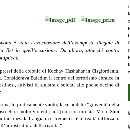
U
l
c
P
t
C
volta è stata l’evacuazione dell’avamposto illegale di
 Bet in quell’occasione. Da allora, attacchi contro
E
ltiplicati.
K
pressi della colonia di Kochav Hashahar in Cisgiordania,
c
t. Considerava Baladim il centro del terrorismo ebraico in
tinesi, attivisti di sinistra e soldati alle poche decine di
e.
rimasto praticamente vuoto; la cosiddetta “gioventù della
sti ebrei molto violenti, ndt.] non era tornata. Ma lo Shin
A
timi mesi la frangia di estremisti si è in realtà rafforzata.
’infrastruttura della rivolta.”
A