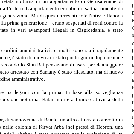
na retata notturna in un appartamento di Gerusalemme di
ra all’estero. L’appartamento era abitato saltuariamente da
 generazione. Ma di questi arrestati solo Nativ e Hanoch
lla prima generazione – erano sospettati di reati contro la
ato in vari avamposti illegali in Cisgiordania, è stato
J
ato ordini amministrativi, e molti sono stati rapidamente
emme, è stato di nuovo arrestato pochi giorni dopo insieme
he secondo lo Shin Bet pensavano di usare per danneggiare
stato arrestato con Samany è stato rilasciato, ma di nuovo
A
rdine amministrativo.
e ha legami con la prima. In base alla sorveglianza
ursione notturna, Rabin non era l’unico attivista della
r, diciannovenne di Ramle, un altro attivista coinvolto in
o nella colonia di Kiryat Arba [nei pressi di Hebron, una