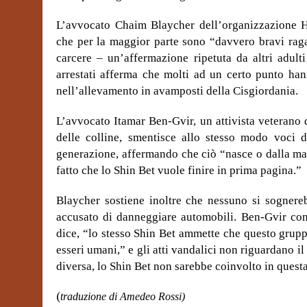
L’avvocato Chaim Blaycher dell’organizzazione Ho
che per la maggior parte sono “davvero bravi raga
carcere – un’affermazione ripetuta da altri adult
arrestati afferma che molti ad un certo punto han
nell’allevamento in avamposti della Cisgiordania.
L’avvocato Itamar Ben-Gvir, un attivista veterano 
delle colline, smentisce allo stesso modo voci 
generazione, affermando che ciò “nasce o dalla ma
fatto che lo Shin Bet vuole finire in prima pagina.”
Blaycher sostiene inoltre che nessuno si sognere
accusato di danneggiare automobili. Ben-Gvir condi
dice, “lo stesso Shin Bet ammette che questo grup
esseri umani,” e gli atti vandalici non riguardano i
diversa, lo Shin Bet non sarebbe coinvolto in quest
(
traduzione di Amedeo Rossi)