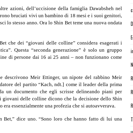
altre azioni, dell’uccisione della famiglia Dawabsheh nel
c
rono bruciati vivi un bambino di 18 mesi e i suoi genitori,
Pesci lo stesso anno. Ora lo Shin Bet teme una nuova ondata
D
E
Bet che dei “giovani delle colline” considera esagerati i
ristica”. Questa “seconda generazione” è solo un gruppo
i
ine di persone dai 16 ai 25 anni – non funzionano come
N
ne descrivono Meir Ettinger, un nipote del rabbino Meir
R
atore del partito “Kach, ndt.] come il leader della prima
R
da un documento che egli scrisse delineando piani per
i giovani delle colline dicono che la decisione dello Shin
R
cato era essenzialmente una profezia che si autoavverava.
T
n Bet,” dice uno. “Sono loro che hanno fatto di lui una