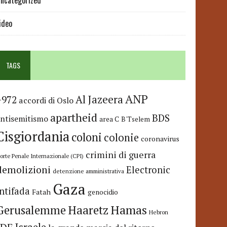
ncategorized
ideo
TAGS
ANP
Al Jazeera
+972
accordi di Oslo
apartheid
BDS
antisemitismo
area C
B'Tselem
Cisgiordania
coloni
colonie
coronavirus
crimini di guerra
orte Penale Internazionale (CPI)
demolizioni
Electronic
detenzione amministrativa
Gaza
Intifada
Fatah
genocidio
Hamas
Haaretz
Gerusalemme
Hebron