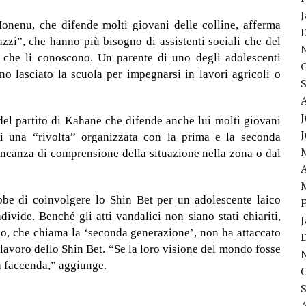
nenu, che difende molti giovani delle colline, afferma
zzi”, che hanno più bisogno di assistenti sociali che del
i che li conoscono. Un parente di uno degli adolescenti
no lasciato la scuola per impegnarsi in lavori agricoli o
J
del partito di Kahane che difende anche lui molti giovani
di una “rivolta” organizzata con la prima e la seconda
ncanza di comprensione della situazione nella zona o dal
A
bbe di coinvolgere lo Shin Bet per un adolescente laico
vide. Benché gli atti vandalici non siano stati chiariti,
po, che chiama la ‘seconda generazione’, non ha attaccato
l lavoro dello Shin Bet. “Se la loro visione del mondo fosse
a faccenda,” aggiunge.