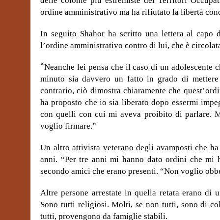
delle colonie più estremiste dei Territori Occupat
ordine amministrativo ma ha rifiutato la libertà cond
In seguito Shahor ha scritto una lettera al capo d
l’ordine amministrativo contro di lui, che è circolata 
“
Neanche lei pensa che il caso di un adolescente 
minuto sia davvero un fatto in grado di mettere i
contrario, ciò dimostra chiaramente che quest’ordi
ha proposto che io sia liberato dopo essermi impeg
con quelli con cui mi aveva proibito di parlare.
voglio firmare.”
Un altro attivista veterano degli avamposti che ha
anni. “Per tre anni mi hanno dato ordini che mi h
secondo amici che erano presenti. “Non voglio obbe
Altre persone arrestate in quella retata erano di
Sono tutti religiosi. Molti, se non tutti, sono di 
tutti, provengono da famiglie stabili.