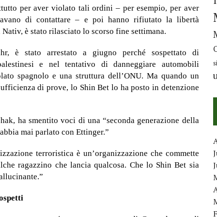
tutto per aver violato tali ordini – per esempio, per aver
avano di contattare – e poi hanno rifiutato la libertà
ativ, è stato rilasciato lo scorso fine settimana.
ahr, è stato arrestato a giugno perché sospettato di
s
alestinesi e nel tentativo di danneggiare automobili
olato spagnolo e una struttura dell’ONU. Ma quando un
sufficienza di prove, lo Shin Bet lo ha posto in detenzione
itzhak, ha smentito voci di una “seconda generazione della
abbia mai parlato con Ettinger.”
J
anizzazione terroristica è un’organizzazione che commette
lche ragazzino che lancia qualcosa. Che lo Shin Bet sia
allucinante.”
A
ospetti