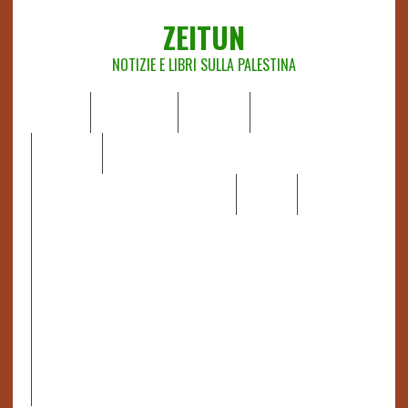
ZEITUN
NOTIZIE E LIBRI SULLA PALESTINA
HOME
CHI SIAMO
NOTIZIE
EDITORIALI
ANALISI
RAPPORTI OCHA
RECENSIONI DI LIBRI E ARTICOLI
VIDEO
DOSSIER
LINK
IL POTERE DELLA MUSICA – FIGLI DELLE PIETRE IN UNA
TERRA DIFFICILE
RAPPORTO DELLA RELATRICE SPECIALE SULLA
SITUAZIONE DEI DIRITTI UMANI NEI TERRITORI
PALESTINESI OCCUPATI DAL 1967, FRANCESCA ALBANESE*