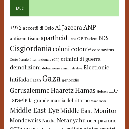
TAGS
ANP
Al Jazeera
+972
accordi di Oslo
apartheid
BDS
antisemitismo
area C
B'Tselem
Cisgiordania
coloni
colonie
coronavirus
crimini di guerra
Corte Penale Internazionale (CPI)
demolizioni
Electronic
detenzione amministrativa
Gaza
Intifada
Fatah
genocidio
Hamas
Haaretz
Gerusalemme
IDF
Hebron
Israele
la grande marcia del ritorno
Maan news
Middle East Eye
Middle East Monitor
Netanyahu
Mondoweiss
occupazione
Nakba
pulizia etnica