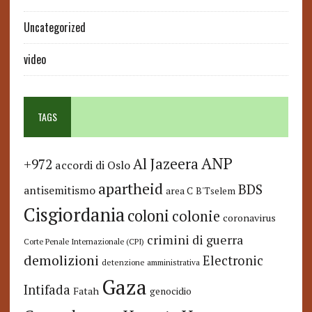
Uncategorized
video
TAGS
ANP
Al Jazeera
+972
accordi di Oslo
apartheid
BDS
antisemitismo
area C
B'Tselem
Cisgiordania
coloni
colonie
coronavirus
crimini di guerra
Corte Penale Internazionale (CPI)
demolizioni
Electronic
detenzione amministrativa
Gaza
Intifada
Fatah
genocidio