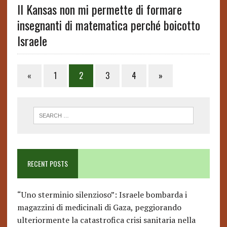
Il Kansas non mi permette di formare
insegnanti di matematica perché boicotto
Israele
Posts
«
1
2
3
4
»
pagination
RECENT POSTS
“Uno sterminio silenzioso”: Israele bombarda i
magazzini di medicinali di Gaza, peggiorando
ulteriormente la catastrofica crisi sanitaria nella