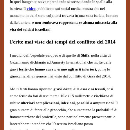
In quel frangente, stava riprendendo sé stesso dando le spalle alla
barriera. Il
video
, pubblicato sui social media, mostra che nel
momento in cui è stato colpito si trovava in una zona isolata, lontano
dalla barriera, e
non sembrava rappresentare alcuna minaccia alla
vita dei soldati israelian
i.
Ferite mai viste dai tempi del conflitto del 2014
I medici dell’ospedale europeo e di quello di
Shifa
, nella città di
Gaza, hanno dichiarato ad Amnesty International che molte delle
gravi
ferite che hanno curato erano agli arti inferiori
, come le
ginocchia, di un genere mai visto dal conflitto di Gaza del 2014.
Molti feriti hanno riportato
gravi danni alle ossa e ai tessuti
, così
come ferite da fori di uscita tra i 10 e i 15 millimetri e
rischiano di
subire ulteriori complicazioni, infezioni, paralisi o amputazioni
. Il
gran numero di ferite alle ginocchia, che aumentano la probabilità di
frammentazione del proiettile, sono particolarmente preoccupanti e
lascerebbero intendere che l’esercito israeliano possa