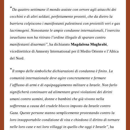
“
Da quattro settimane il mondo assiste con orrore agli attacchi dei
cecchini e di altri soldati, perfettamente protetti, che da dietro la
barriera colpiscono i manifestanti palestinesi con proiettili veri e gas
lacrimogeni. Nonostante le ampie condanne internazionali, l’esercito
israeliano non ha ritirato l’ordine illegale di sparare contro
manifestanti disarmati”
, ha dichiarato
Magdalena Mughrabi
,
vicedirettrice di Amnesty International per il Medio Oriente e l’Africa
del Nord.
“
Il tempo delle simboliche dichiarazioni di condanna è finito. La
comunità internazionale deve agire concretamente e fermare
l’afflusso di armi e di equipaggiamento militare a Israele. Non farlo
significherà continuare ad alimentare gravi violazioni dei diritti
umani contro uomini, donne e bambini che già vivono nella
sofferenza a causa del crudele blocco imposto da Israele contro
Gaza. Queste persone stanno semplicemente protestando contro la
loro insopportabile condizione di vita e chiedono il diritto di tornare
nelle loro case e nei loro villaggi in quello che oggi è Israele”
, ha