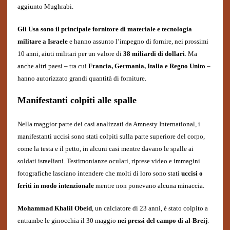
aggiunto Mughrabi.
Gli Usa sono il principale fornitore di materiale e tecnologia
militare a Israele
e hanno assunto l’impegno di fornire, nei prossimi
10 anni, aiuti militari per un valore di
38 miliardi di dollari
. Ma
anche altri paesi – tra cui
Francia, Germania, Italia e Regno Unito
–
hanno autorizzato grandi quantità di forniture.
Manifestanti colpiti alle spalle
Nella maggior parte dei casi analizzati da Amnesty International, i
manifestanti uccisi sono stati colpiti sulla parte superiore del corpo,
come la testa e il petto, in alcuni casi mentre davano le spalle ai
soldati israeliani. Testimonianze oculari, riprese video e immagini
fotografiche lasciano intendere che molti di loro sono stati
uccisi o
feriti in modo intenzionale
mentre non ponevano alcuna minaccia.
Mohammad Khalil Obeid
, un calciatore di 23 anni, è stato colpito a
entrambe le ginocchia il 30 maggio
nei pressi del campo di al-Breij
.