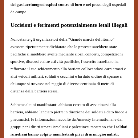
dei gas lacrimogeni esplosi contro di loro
e nei pressi degli ospedali
da campo.
Uccisioni e ferimenti potenzialmente letali illegali
Nonostante gli organizzatori della “Grande marcia del ritorno”
avessero ripetutamente dichiarato che le proteste sarebbero state
pacifiche si sarebbero svolte mediante sit-in, concerti, competizioni
sportive, discorsi e altre attività pacifiche, l’esercito israeliano ha
rafforzato il suo schieramento alla barriera collocandovi carri armati e
altri veicoli militari, soldati e cecchini e ha dato ordine di sparare a
chiunque si trovasse nel raggio di diverse centinaia di metri di
distanza dalla barriera stessa.
Sebbene alcuni manifestanti abbiano cercato di avvicinarsi alla
barriera, abbiano lanciato pietre in direzione dei soldati e dato fuoco a
pneumatici, le informazioni raccolte da Amnesty International e dai
gruppi per i diritti umani israeliani e palestinesi mostrano che
i soldati
israeliani hanno colpito manifestanti privi di armi, giornalisti,