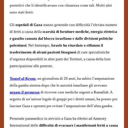
protettivi che li identificavano con chiarezza come tali. Molti altri
sono stati feriti.
Gli
ospedali di Gaza
stanno gestendo con difficoltà l’elevato numero
di feriti a causa della
scarsità di forniture mediche, energia elettrica
e gasolio causata dal blocco israeliano e dalle divisioni politiche
palestinesi
. Nel frattempo,
Israele ha ritardato o rifiutato il
trasferimento di alcuni pazienti bisognosi
di cure specialistiche
d’urgenza disponibili in altre parti dei Territori, a causa della loro
partecipazione alle proteste.
Yousef al-Kronz
, un giornalista di 20 anni, ha subito l’amputazione
della gamba sinistra dopo che le autorità israeliane gli avevano
negato il permesso
di ricevere cure mediche urgenti a Ramallah. A
seguito di un’azione legale di gruppi per i diritti umani, ha potuto poi
lasciare Gaza e operarsi per evitare l’amputazione dell’altra gamba.
Personale paramedico in servizio a Gaza ha riferito ad Amnesty
International delle
difficoltà di evacuare i manifestanti feriti a causa