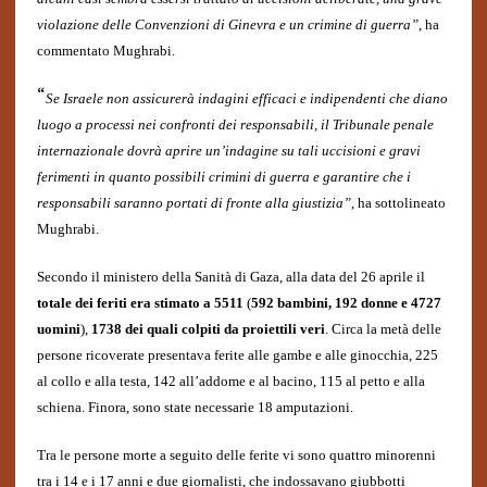
violazione delle Convenzioni di Ginevra e un crimine di guerra”
, ha
commentato Mughrabi.
“
Se Israele non assicurerà indagini efficaci e indipendenti che diano
luogo a processi nei confronti dei responsabili, il Tribunale penale
internazionale dovrà aprire un’indagine su tali uccisioni e gravi
ferimenti in quanto possibili crimini di guerra e garantire che i
responsabili saranno portati di fronte alla giustizia”
, ha sottolineato
Mughrabi.
Secondo il ministero della Sanità di Gaza, alla data del 26 aprile il
totale dei feriti era stimato a 5511
(
592 bambini, 192 donne e 4727
uomini
),
1738 dei quali colpiti da proiettili veri
. Circa la metà delle
persone ricoverate presentava ferite alle gambe e alle ginocchia, 225
al collo e alla testa, 142 all’addome e al bacino, 115 al petto e alla
schiena. Finora, sono state necessarie 18 amputazioni.
Tra le persone morte a seguito delle ferite vi sono quattro minorenni
tra i 14 e i 17 anni e due giornalisti, che indossavano giubbotti