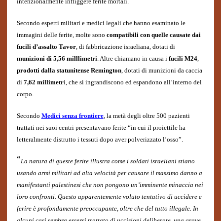
intenzionalmente infliggere ferite mortali.
Secondo esperti militari e medici legali che hanno esaminato le
immagini delle ferite, molte sono
compatibili con quelle causate dai
fucili d’assalto Tavor
, di fabbricazione israeliana, dotati di
munizioni di 5,56 milllimetri
. Altre chiamano in causa i
fucili M24
,
prodotti dalla statunitense Remington
, dotati di munizioni da caccia
di
7,62 millimetr
i, che si ingrandiscono ed espandono all’interno del
corpo.
Secondo
Medici senza frontiere
, la metà degli oltre 500 pazienti
trattati nei suoi centri presentavano ferite “in cui il proiettile ha
letteralmente distrutto i tessuti dopo aver polverizzato l’osso”.
“
La natura di queste ferite illustra come i soldati israeliani stiano
usando armi militari ad alta velocità per causare il massimo danno a
manifestanti palestinesi che non pongono un’imminente minaccia nei
loro confronti. Questo apparentemente voluto tentativo di uccidere e
ferire è profondamente preoccupante, oltre che del tutto illegale. In
alcuni casi sembra essersi trattato di uccisioni deliberate, una grave