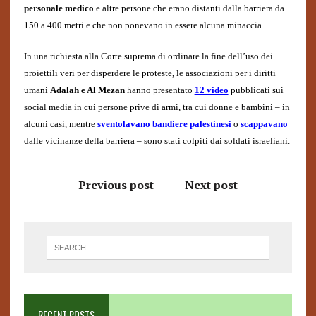
personale medico
e altre persone che erano distanti dalla barriera da
150 a 400 metri e che non ponevano in essere alcuna minaccia.
In una richiesta alla Corte suprema di ordinare la fine dell’uso dei
proiettili veri per disperdere le proteste, le associazioni per i diritti
umani
Adalah e Al Mezan
hanno presentato
12 video
pubblicati sui
social media in cui persone prive di armi, tra cui donne e bambini – in
alcuni casi, mentre
sventolavano bandiere palestinesi
o
scappavano
dalle vicinanze della barriera – sono stati colpiti dai soldati israeliani.
Previous post
Next post
RECENT POSTS