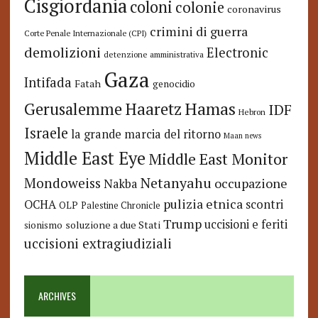
Cisgiordania
coloni
colonie
coronavirus
crimini di guerra
Corte Penale Internazionale (CPI)
demolizioni
Electronic
detenzione amministrativa
Gaza
Intifada
Fatah
genocidio
Hamas
Haaretz
Gerusalemme
IDF
Hebron
Israele
la grande marcia del ritorno
Maan news
Middle East Eye
Middle East Monitor
Netanyahu
Mondoweiss
occupazione
Nakba
pulizia etnica
OCHA
scontri
OLP
Palestine Chronicle
Trump
uccisioni e feriti
soluzione a due Stati
sionismo
uccisioni extragiudiziali
ARCHIVES