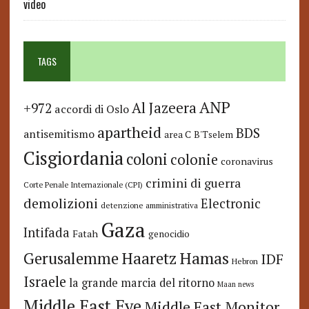
video
TAGS
ANP
Al Jazeera
+972
accordi di Oslo
apartheid
BDS
antisemitismo
area C
B'Tselem
Cisgiordania
coloni
colonie
coronavirus
crimini di guerra
Corte Penale Internazionale (CPI)
demolizioni
Electronic
detenzione amministrativa
Gaza
Intifada
Fatah
genocidio
Hamas
Haaretz
Gerusalemme
IDF
Hebron
Israele
la grande marcia del ritorno
Maan news
Middle East Eye
Middle East Monitor