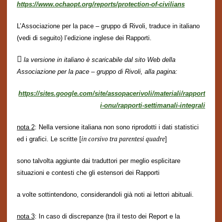
https://www.ochaopt.org/reports/protection-of-civilians
L’Associazione per la pace – gruppo di Rivoli, traduce in italiano
(vedi di seguito) l’edizione inglese dei Rapporti.

la versione in italiano è scaricabile dal sito Web della
Associazione per la pace – gruppo di Rivoli, alla pagina:
https://sites.google.com/site/assopacerivoli/materiali/rapport
i-onu/rapporti-settimanali-integrali
nota 2
: Nella versione italiana non sono riprodotti i dati statistici
in corsivo tra parentesi quadre
ed
i grafici. Le scritte
[
]
sono talvolta aggiunte dai traduttori per meglio esplicitare
situazioni e contesti che gli estensori dei
Rapporti
a volte sottintendono, considerandoli già noti ai lettori abituali.
nota 3
: In caso di discrepanze (tra il testo dei Report e la