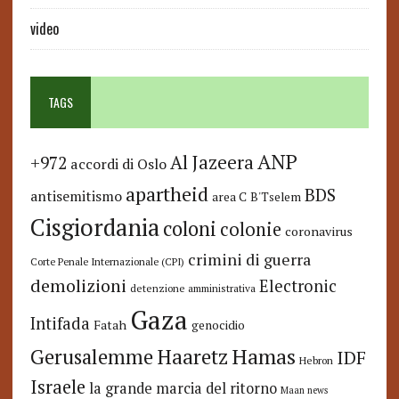
video
TAGS
ANP
Al Jazeera
+972
accordi di Oslo
apartheid
BDS
antisemitismo
area C
B'Tselem
Cisgiordania
coloni
colonie
coronavirus
crimini di guerra
Corte Penale Internazionale (CPI)
demolizioni
Electronic
detenzione amministrativa
Gaza
Intifada
Fatah
genocidio
Hamas
Haaretz
Gerusalemme
IDF
Hebron
Israele
la grande marcia del ritorno
Maan news