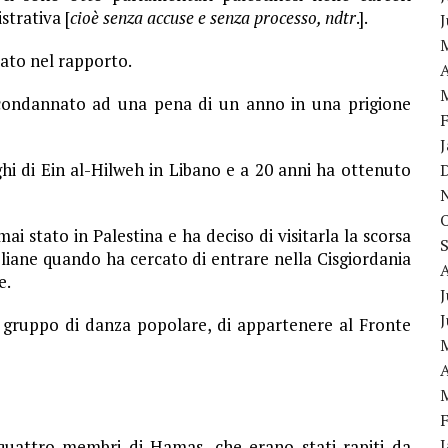
strativa [
cioè senza accuse e senza processo, ndtr
.].
ato nel rapporto.
A
 condannato ad una pena di un anno in una prigione
i di Ein al-Hilweh in Libano e a 20 anni ha ottenuto
i stato in Palestina e ha deciso di visitarla la scorsa
eliane quando ha cercato di entrare nella Cisgiordania
e.
J
 gruppo di danza popolare, di appartenere al Fronte
A
 quattro membri di Hamas, che erano stati rapiti da