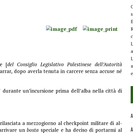
C
E
K
c
L
a
L
e [
del Consiglio Legislativo Palestinese dell’Autorità
m
a Jarrar, dopo averla tenuta in carcere senza accuse né
7 durante un’incursione prima dell’alba nella città di
A
rilasciata a mezzogiorno al checkpoint militare di al-
A
 arrivare un
bosta
speciale e ha deciso di portarmi al