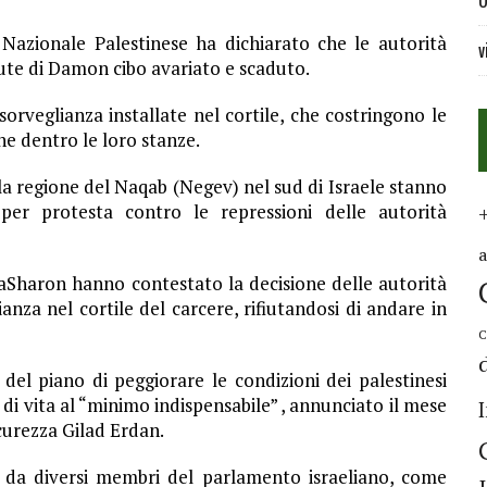
U
 Nazionale Palestinese ha dichiarato che le autorità
v
nute di Damon cibo avariato e scaduto.
rveglianza installate nel cortile, che costringono le
che dentro le loro stanze.
ella regione del Naqab (Negev) nel sud di Israele stanno
i per protesta contro le repressioni delle autorità
aSharon hanno contestato la decisione delle autorità
anza nel cortile del carcere, rifiutandosi di andare in
C
 del piano di peggiorare le condizioni dei palestinesi
lo di vita al “minimo indispensabile” , annunciato il mese
icurezza Gilad Erdan.
da diversi membri del parlamento israeliano, come