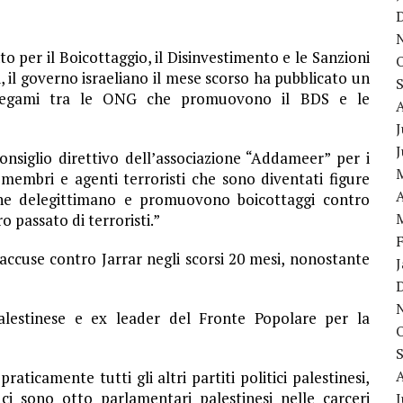
o per il Boicottaggio, il Disinvestimento e le Sanzioni
si, il governo israeliano il mese scorso ha pubblicato un
: i legami tra le ONG che promuovono il BDS e le
J
consiglio direttivo dell’associazione “Addameer” per i
 membri e agenti terroristi che sono diventati figure
A
 che delegittimano e promuovono boicottaggi contro
 passato di terroristi.”
ccuse contro Jarrar negli scorsi 20 mesi, nonostante
alestinese e ex leader del Fronte Popolare per la
raticamente tutti gli altri partiti politici palestinesi,
 ci sono otto parlamentari palestinesi nelle carceri
J