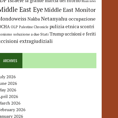
IDF
Israele
la grande marcia del ritorno
Maan news
Middle East Eye
Middle East Monitor
Netanyahu
Mondoweiss
occupazione
Nakba
pulizia etnica
OCHA
scontri
OLP
Palestine Chronicle
Trump
uccisioni e feriti
soluzione a due Stati
ionismo
uccisioni extragiudiziali
ARCHIVES
uly 2026
June 2026
May 2026
pril 2026
March 2026
February 2026
January 2026