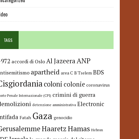
ncategorized
ideo
TAGS
ANP
Al Jazeera
+972
accordi di Oslo
apartheid
BDS
antisemitismo
area C
B'Tselem
Cisgiordania
coloni
colonie
coronavirus
crimini di guerra
orte Penale Internazionale (CPI)
demolizioni
Electronic
detenzione amministrativa
Gaza
Intifada
Fatah
genocidio
Hamas
Haaretz
Gerusalemme
Hebron