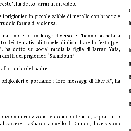
resto”, ha detto Jarrar in un video.
c
 i prigionieri in piccole gabbie di metallo con braccia e
rudele forma di violenza.
D
mattino e in un luogo diverso e l’hanno lasciata a
E
 dei tentativi di Israele di disturbare la festa [per
, ha detto sui social media la figlia di Jarrar, Yafa,
i
diritti dei prigionieri “Samidoun”.
N
a alla tomba del padre.
R
 i prigionieri e portiamo i loro messaggi di libertà”, ha
R
R
ondizioni in cui vivono le donne detenute, soprattutto
T
dal carcere HaSharon a quello di Damon, dove vivono