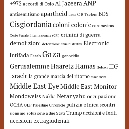
ANP
Al Jazeera
+972
accordi di Oslo
apartheid
BDS
antisemitismo
area C
B'Tselem
Cisgiordania
coloni
colonie
coronavirus
crimini di guerra
Corte Penale Internazionale (CPI)
demolizioni
Electronic
detenzione amministrativa
Gaza
Intifada
Fatah
genocidio
Hamas
Haaretz
Gerusalemme
IDF
Hebron
Israele
la grande marcia del ritorno
Maan news
Middle East Eye
Middle East Monitor
Netanyahu
Mondoweiss
occupazione
Nakba
pulizia etnica
OCHA
scontri
OLP
Palestine Chronicle
Trump
uccisioni e feriti
soluzione a due Stati
sionismo
uccisioni extragiudiziali