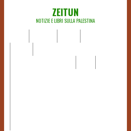
ZEITUN
NOTIZIE E LIBRI SULLA PALESTINA
HOME
CHI SIAMO
NOTIZIE
EDITORIALI
ANALISI
RAPPORTI OCHA
RECENSIONI DI LIBRI E ARTICOLI
VIDEO
DOSSIER
LINK
IL POTERE DELLA MUSICA – FIGLI DELLE PIETRE IN UNA
TERRA DIFFICILE
RAPPORTO DELLA RELATRICE SPECIALE SULLA
SITUAZIONE DEI DIRITTI UMANI NEI TERRITORI
PALESTINESI OCCUPATI DAL 1967, FRANCESCA ALBANESE*