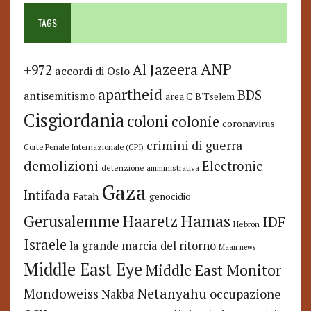
TAGS
ANP
Al Jazeera
+972
accordi di Oslo
apartheid
BDS
antisemitismo
area C
B'Tselem
Cisgiordania
coloni
colonie
coronavirus
crimini di guerra
Corte Penale Internazionale (CPI)
demolizioni
Electronic
detenzione amministrativa
Gaza
Intifada
Fatah
genocidio
Hamas
Haaretz
Gerusalemme
IDF
Hebron
Israele
la grande marcia del ritorno
Maan news
Middle East Eye
Middle East Monitor
Netanyahu
Mondoweiss
occupazione
Nakba