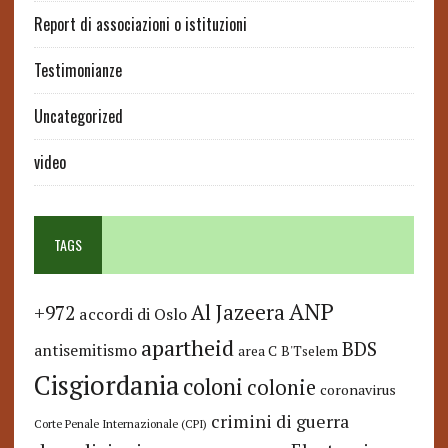
Report di associazioni o istituzioni
Testimonianze
Uncategorized
video
TAGS
ANP
Al Jazeera
+972
accordi di Oslo
apartheid
BDS
antisemitismo
area C
B'Tselem
Cisgiordania
coloni
colonie
coronavirus
crimini di guerra
Corte Penale Internazionale (CPI)