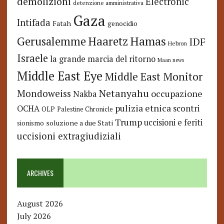
demolizioni
Electronic
detenzione amministrativa
Gaza
Intifada
Fatah
genocidio
Hamas
Haaretz
Gerusalemme
IDF
Hebron
Israele
la grande marcia del ritorno
Maan news
Middle East Eye
Middle East Monitor
Netanyahu
Mondoweiss
occupazione
Nakba
pulizia etnica
OCHA
scontri
OLP
Palestine Chronicle
Trump
uccisioni e feriti
soluzione a due Stati
sionismo
uccisioni extragiudiziali
ARCHIVES
August 2026
July 2026