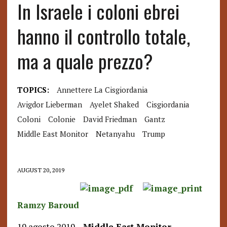
In Israele i coloni ebrei
hanno il controllo totale,
ma a quale prezzo?
TOPICS:
Annettere La Cisgiordania
Avigdor Lieberman
Ayelet Shaked
Cisgiordania
Coloni
Colonie
David Friedman
Gantz
Middle East Monitor
Netanyahu
Trump
AUGUST 20, 2019
Ramzy Baroud
19 agosto 2019 –
Middle East Monitor