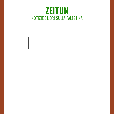
ZEITUN
NOTIZIE E LIBRI SULLA PALESTINA
HOME
CHI SIAMO
NOTIZIE
EDITORIALI
ANALISI
RAPPORTI OCHA
RECENSIONI DI LIBRI E ARTICOLI
VIDEO
DOSSIER
LINK
IL POTERE DELLA MUSICA – FIGLI DELLE PIETRE IN UNA
TERRA DIFFICILE
RAPPORTO DELLA RELATRICE SPECIALE SULLA
SITUAZIONE DEI DIRITTI UMANI NEI TERRITORI
PALESTINESI OCCUPATI DAL 1967, FRANCESCA ALBANESE*