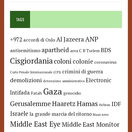
TAGS
ANP
Al Jazeera
+972
accordi di Oslo
apartheid
BDS
antisemitismo
area C
B'Tselem
Cisgiordania
coloni
colonie
coronavirus
crimini di guerra
Corte Penale Internazionale (CPI)
demolizioni
Electronic
detenzione amministrativa
Gaza
Intifada
Fatah
genocidio
Hamas
Haaretz
Gerusalemme
IDF
Hebron
Israele
la grande marcia del ritorno
Maan news
Middle East Eye
Middle East Monitor