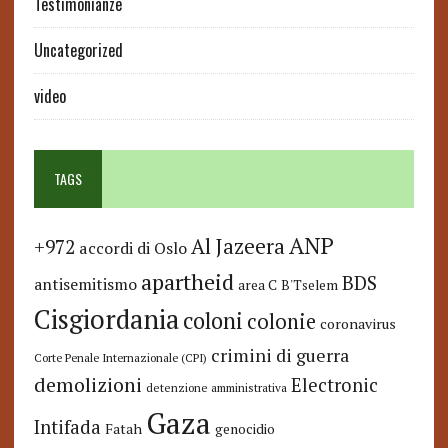
Testimonianze
Uncategorized
video
TAGS
ANP
Al Jazeera
+972
accordi di Oslo
apartheid
BDS
antisemitismo
area C
B'Tselem
Cisgiordania
coloni
colonie
coronavirus
crimini di guerra
Corte Penale Internazionale (CPI)
demolizioni
Electronic
detenzione amministrativa
Gaza
Intifada
Fatah
genocidio