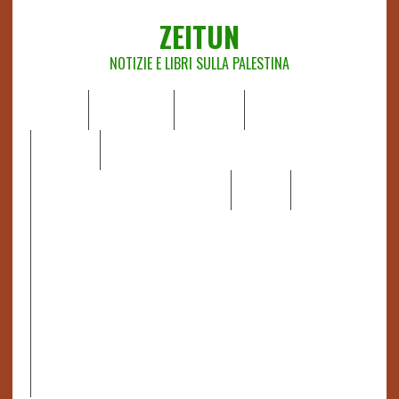
ZEITUN
NOTIZIE E LIBRI SULLA PALESTINA
HOME
CHI SIAMO
NOTIZIE
EDITORIALI
ANALISI
RAPPORTI OCHA
RECENSIONI DI LIBRI E ARTICOLI
VIDEO
DOSSIER
LINK
IL POTERE DELLA MUSICA – FIGLI DELLE PIETRE IN UNA
TERRA DIFFICILE
RAPPORTO DELLA RELATRICE SPECIALE SULLA
SITUAZIONE DEI DIRITTI UMANI NEI TERRITORI
PALESTINESI OCCUPATI DAL 1967, FRANCESCA ALBANESE*