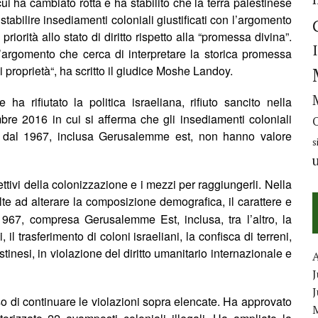
cui ha cambiato rotta e ha stabilito che la terra palestinese
tabilire insediamenti coloniali giustificati con l’argomento
priorit
à
allo stato di diritto rispetto alla “promessa divina”.
ll’argomento che cerca di interpretare la storica promessa
i propriet
à
“, ha scritto il giudice Moshe Landoy.
e ha rifiutato la politica israeliana, rifiuto sancito nella
bre 2016 in cui si afferma che gli insediamenti coloniali
pate dal 1967, inclusa Gerusalemme est, non hanno valore
s
ettivi della colonizzazione e i mezzi per raggiungerli. Nella
olte ad alterare la composizione demografica, il carattere e
 1967, compresa Gerusalemme Est, inclusa, tra l’altro, la
il trasferimento di coloni israeliani, la confisca di terreni,
stinesi, in violazione del diritto umanitario internazionale e
J
iso di continuare le violazioni sopra elencate. Ha approvato