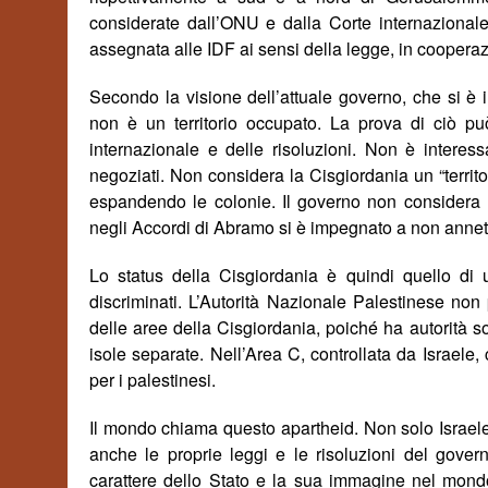
considerate dall’ONU e dalla Corte internazionale di
assegnata alle IDF ai sensi della legge, in cooperaz
Secondo la visione dell’attuale governo, che si è
non è un territorio occupato. La prova di ciò
pu
internazionale e delle risoluzioni. Non è interessa
negoziati. Non considera la Cisgiordania un “territor
espandendo le colonie. Il governo non considera la
negli Accordi di Abramo si è impegnato a non annet
Lo status della Cisgiordania è quindi quello di u
discriminati. L’Autorit
à
Nazionale Palestinese non p
delle aree della Cisgiordania, poich
é
ha autorit
à
so
isole separate. Nell’Area C, controllata da Israele, 
per i palestinesi.
Il mondo chiama questo apartheid. Non solo Israele
anche le proprie leggi e le risoluzioni del gover
carattere dello Stato e la sua immagine nel mondo.