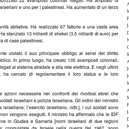
rizzato 22 avamposti coloniali illegali. Ha ampliato la
A
 israeliani e uno per i palestinesi. Ha aumentato di un terzo
nit
à
abitative. Ha realizzato 67 fattorie e una vasta area
a stanziato 13 miliardi di shekel (3,5 miliardi di euro) per
a di case palestinesi.
te violato il suo principale obbligo ai sensi del diritto
ubblico. In primo luogo, ha
creato
135 avamposti coloniali,
gati al sistema stradale e alla rete elettrica. E negli ultimi
J
”, ha cercato di regolamentare il loro status e le loro
A
 azioni necessarie nei confronti dei rivoltosi ebrei che
 soldati israeliani e polizia israeliana. Gli ordini del ministro
israeliane: l’esercito israeliano, ndtr.], i cui soldati sono
i, non vengono eseguiti. Il ministro ha affermato che le IDF
ine in Giudea e Samaria [nomi israeliani di due regioni
; conquistate da Israele nella guerra del 1967, sono