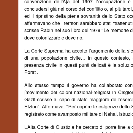
convenzione dell’Aja del 1907
l
occupazione e
’
concludersi gi
à
nel corso del conflitto o, al più tardi,
ed il ripristino della piena sovranit
à
dello Stato oc
affermavano che i territori sarebbero stati “tratten
scrisse Rabin nel suo libro del 1979
Le memorie d
“
dove colonizzare e dove no.
La Corte Suprema ha accolto l’argomento della sic
di una popolazione civile… In questo contesto, 
presenza civile in questi punti delicati è la solu
Porat .
Allo stesso tempo il governo ha collaborato con
[movimento dei coloni nazional-religiosi in Cisgio
Gazit scrisse al capo di stato maggiore dell’esercit
Etzion”. Affermava:
Per coprire le esigenze dello 
“
registrato come avamposto militare di Nahal. Istruzi
L’Alta Corte di Giustizia ha cercato di porre fine