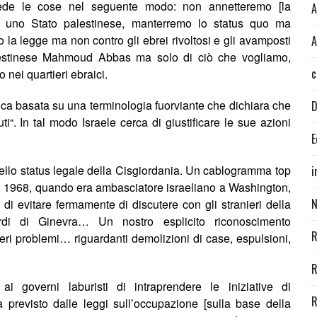
 vede le cose nel seguente modo: non annetteremo [la
A
 uno Stato palestinese, manterremo lo status quo ma
 la legge ma non contro gli ebrei rivoltosi e gli avamposti
A
palestinese Mahmoud Abbas ma solo di ciò che vogliamo,
c
ei quartieri ebraici.
ica basata su una terminologia fuorviante che dichiara che
D
ti
“. In tal modo Israele cerca di giustificare le sue azioni
E
dello status legale della Cisgiordania. Un cablogramma top
i
del 1968, quando era ambasciatore israeliano a Washington,
N
di evitare fermamente di discutere con gli stranieri della
ordi di Ginevra… Un nostro esplicito riconoscimento
R
eri problemi… riguardanti demolizioni di case, espulsioni,
R
governi laburisti di intraprendere le iniziative di
R
à
previsto
d
alle leggi sull’occupazione [sulla base della