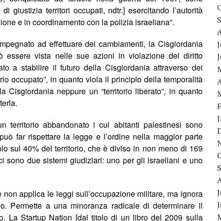
 giustizia territori occupati, ndtr.] esercitando l’autorit
à
ione e in coordinamento con la polizia israeliana”.
 impegnato ad effettuare dei cambiamenti, la Cisgiordania
J
ò essere vista nelle sue azioni in violazione del diritto
to a stabilire il futuro della Cisgiordania attraverso dei
io occupato”, in quanto viola il principio della temporalit
à
A
 Cisgiordania neppure un “territorio liberato”, in quanto
terla
.
n territorio abbandonato i cui abitanti palestinesi sono
uò far rispettare la legge e l’ordine nella maggior parte
lo sul 40% del territorio, che è diviso in non meno di 169
ci sono due sistemi giudiziari: uno per gli israeliani e uno
J
 non applica le leggi sull’occupazione militare, ma ignora
no. Permette a una minoranza radicale di determinare il
 La Startup Nation [dal titolo di un libro del 2009 sulla