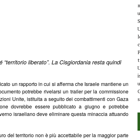
m
u
S
U
l
c
P
t
é
“territorio liberato”. La Cisgiordania resta quindi
U
i
u
licato un rapporto in cui si afferma che Israele mantiene un
documento potrebbe rivelarsi un trailer per la commissione
C
azioni Unite, istituita a seguito dei combattimenti con Gaza
sione dovrebbe essere pubblicato a giugno e potrebbe
governo israeliano deve eliminare questa minaccia attuando
ro del territorio non è
pi
ù accettabile per la maggior parte