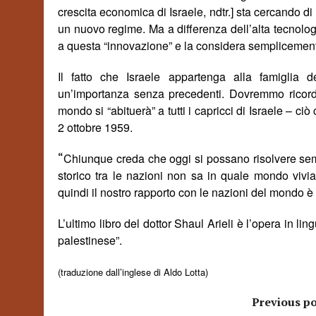
crescita economica di Israele, ndtr.] sta cercando d
un nuovo regime. Ma a differenza dell’alta tecnolog
a questa “innovazione” e la considera semplicement
Il fatto che Israele appartenga alla famiglia 
un’importanza senza precedenti. Dovremmo ricorda
mondo si “abituer
à
” a tutti i capricci di Israele – 
2 ottobre 1959.
“
Chiunque creda che oggi si possano risolvere semp
storico tra le nazioni non sa in quale mondo vivi
quindi il nostro rapporto con le nazioni del mondo è
L’ultimo libro del dottor Shaul Arieli è l’opera in lin
palestinese”
.
(traduzione dall’inglese di Aldo Lotta)
Previous po