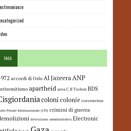
estimonianze
ncategorized
ideo
TAGS
ANP
Al Jazeera
+972
accordi di Oslo
apartheid
BDS
antisemitismo
area C
B'Tselem
Cisgiordania
coloni
colonie
coronavirus
crimini di guerra
orte Penale Internazionale (CPI)
demolizioni
Electronic
detenzione amministrativa
Gaza
Intifada