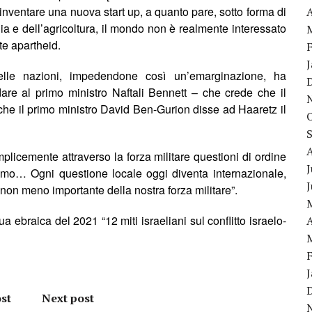
i inventare una nuova start up, a quanto pare,
sotto forma
di
A
ia e dell’agricoltura, il mondo non è realmente interessato
e apartheid.
delle nazioni, impedendone cos
ì
un’emarginazione, ha
re al primo ministro Naftali Bennett – che crede che il
ciò che il primo ministro David Ben-Gurion disse ad Haaretz il
licemente attraverso la forza militare questioni di ordine
J
amo… Ogni questione locale oggi diventa internazionale,
 non meno importante della nostra forza militare
”.
gua ebraica del 2021 “12 miti israeliani sul conflitto israelo-
A
st
Next post