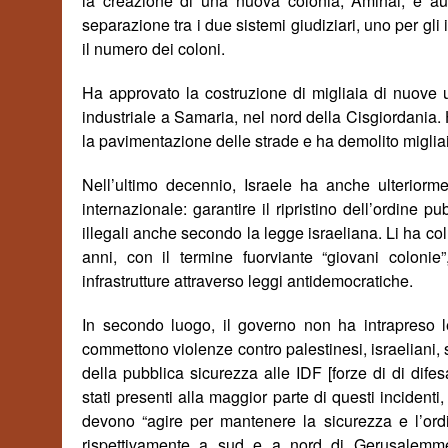
la creazione di una nuova colonia, Amihai, e auto
separazione tra i due sistemi giudiziari, uno per gli
il numero dei coloni.
Ha approvato la costruzione di migliaia di nuove u
industriale a Samaria, nel nord della Cisgiordania. H
la pavimentazione delle strade e ha demolito migliai
Nell’ultimo decennio, Israele ha anche ulteriormen
internazionale: garantire il ripristino dell’ordine p
illegali anche secondo la legge israeliana. Li ha colle
anni, con il termine fuorviante “giovani colonie
infrastrutture attraverso leggi antidemocratiche.
In secondo luogo, il governo non ha intrapreso le
commettono violenze contro palestinesi,
israeliani,
della pubblica sicurezza alle IDF [forze di di difesa 
stati presenti alla maggior parte di questi incident
devono “agire per mantenere la sicurezza e l’ord
rispettivamente a sud e a nord di Gerusalemme