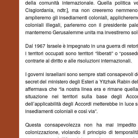
della comunit
à
internazionale. Quella politica
Cisgiordania, ndtr.], ma non creeremo nemmeno
amplieremo gli insediamenti coloniali, applicheremo
coloniali illegali, parleremo con il presidente 
manterremo Gerusalemme unita ma investiremo solo n
Dal 1967 Israele è impegnato in una guerra di retor
i territori occupati sono territori “liberati” o “
possedu
contrarie al diritto e alle risoluzioni internazionali.
I governi israeliani sono sempre stati consapevoli 
secret del ministero degli Esteri a Yitzhak Rabin 
affermava che “la nostra linea era e rimane quella 
situazione nei territori sulla base degli Acc
dell’applicabilit
à
degli Accordi metterebbe in luce s
insediamenti coloniali e cos
ì
via”.
Questa consapevolezza non ha mai impedito ai 
colonizzazione, violando il principio di temporalit