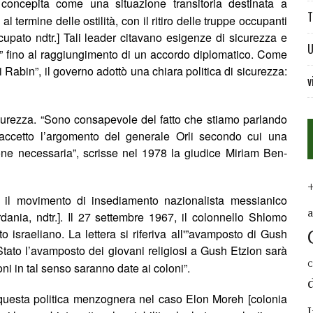
̀
concepita come una situazione transitoria destinata a
T
 al termine delle ostilit
à
, con il ritiro delle truppe occupanti
cupato ndtr.] Tali leader citavano esigenze di sicurezza e
U
uti” fino al raggiungimento di un accordo diplomatico. Come
i Rabin
”
, il governo adottò una chiara politica di sicurezza:
v
urezza. “Sono consapevole del fatto che stiamo parlando
accetto l’argomento del generale Orli secondo cui una
zione necessaria”, scrisse nel 1978 la giudice Miriam Ben-
 il movimento di insediamento nazionalista messianico
rdania, ndtr.]. Il 27 settembre 1967, il colonnello Shlomo
o israeliano. La lettera si riferiva all'”avamposto di Gush
Stato l’avamposto dei giovani religiosi a Gush Etzion sar
à
C
oni in tal senso saranno date ai coloni
”.
 a questa politica menzognera nel caso Elon Moreh [colonia