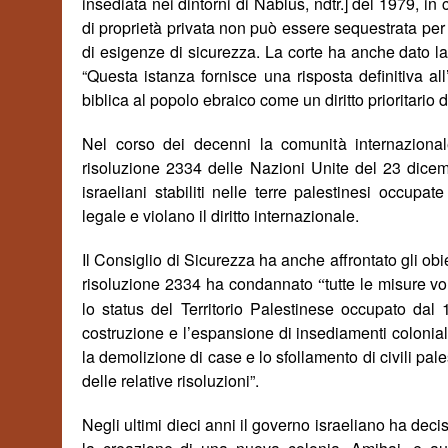
insediata nei dintorni di Nablus, ndtr.] del 1979, in 
di propriet
à
privata non può essere sequestrata per s
di esigenze di sicurezza. La corte ha anche dato la 
“Questa istanza fornisce una risposta definitiva a
biblica al popolo ebraico come un diritto prioritario d
Nel corso dei decenni la comunit
à
internazional
risoluzione 2334 delle Nazioni Unite del 23 dicem
israeliani stabiliti nelle terre palestinesi occu
legale e violano il diritto internazionale.
Il Consiglio di Sicurezza ha anche affrontato gli obi
risoluzione 2334 ha condannato
tutte le misure v
“
lo status del Territorio Palestinese occupato dal
costruzione e l’espansione di insediamenti coloniali, 
la demolizione di case e lo sfollamento di civili pale
delle relative risoluzioni
”.
Negli ultimi dieci anni il governo israeliano ha dec