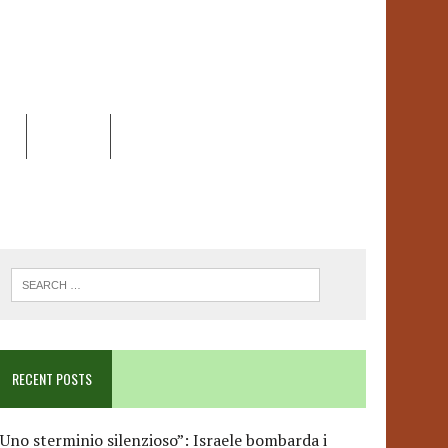
EO
DOSSIER
LINK
ANCESCA ALBANESE*
RECENT POSTS
Uno sterminio silenzioso”: Israele bombarda i