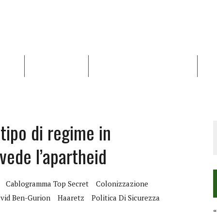
NALISI
RAPPORTI OCHA
RECENSIONI DI LIBRI E ARTICOLI
VID
RRA DIFFICILE
DEI DIRITTI UMANI NEI TERRITORI PALESTINESI OCCUPATI DAL 1967, FR
tipo di regime in
vede l’apartheid
Cablogramma Top Secret
Colonizzazione
vid Ben-Gurion
Haaretz
Politica Di Sicurezza
“