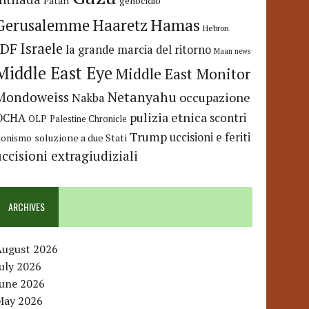
Fatah
genocidio
Hamas
Haaretz
Gerusalemme
Hebron
IDF
Israele
la grande marcia del ritorno
Maan news
Middle East Eye
Middle East Monitor
Netanyahu
Mondoweiss
occupazione
Nakba
pulizia etnica
OCHA
scontri
OLP
Palestine Chronicle
Trump
uccisioni e feriti
soluzione a due Stati
ionismo
uccisioni extragiudiziali
ARCHIVES
August 2026
uly 2026
June 2026
May 2026