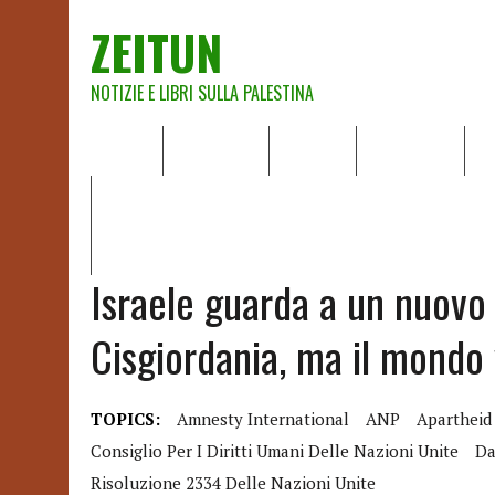
ZEITUN
NOTIZIE E LIBRI SULLA PALESTINA
HOME
CHI SIAMO
NOTIZIE
EDITORIALI
A
IL POTERE DELLA MUSICA – FIGLI DELLE PIETRE IN UNA TE
RAPPORTO DELLA RELATRICE SPECIALE SULLA SITUAZIONE 
Israele guarda a un nuovo 
Cisgiordania, ma il mondo 
TOPICS:
Amnesty International
ANP
Apartheid
Consiglio Per I Diritti Umani Delle Nazioni Unite
Da
Risoluzione 2334 Delle Nazioni Unite