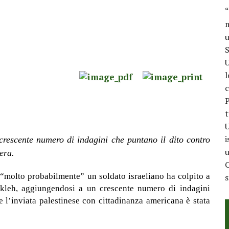
“
m
u
S
U
l
c
P
t
U
i
rescente numero di indagini che puntano il dito contro
u
era.
C
molto probabilmente” un soldato israeliano ha colpito a
Akleh, aggiungendosi a un crescente numero di indagini
e l’inviata palestinese con cittadinanza americana è stata