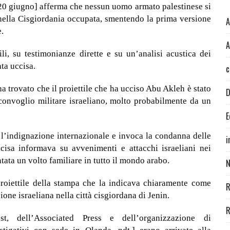
[20 giugno] afferma che nessun uomo armato palestinese si
nella Cisgiordania occupata, smentendo la prima versione
A
e.
A
li, su testimonianze dirette e su un’analisi acustica dei
ta uccisa.
c
 trovato che il proiettile che ha ucciso Abu Akleh è stato
D
 convoglio militare israeliano, molto probabilmente da un
E
 l’indignazione internazionale e invoca la condanna delle
i
uccisa informava su avvenimenti e attacchi israeliani nei
ntata un volto familiare in tutto il mondo arabo.
N
proiettile della stampa che la indicava chiaramente come
R
one israeliana nella città cisgiordana di Jenin.
R
t, dell’Associated Press e dell’organizzazione di