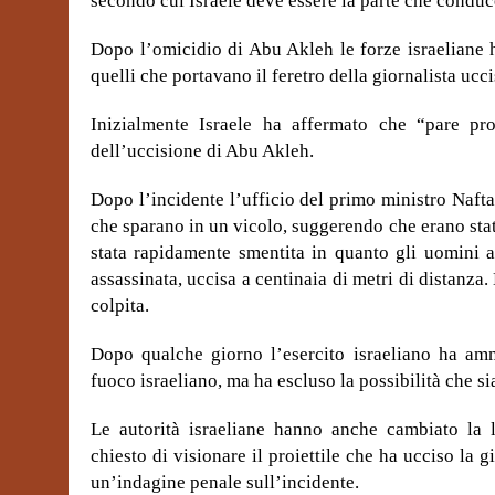
secondo cui Israele deve essere la parte che conduc
Dopo l’omicidio di Abu Akleh le forze israeliane 
quelli che portavano il feretro della giornalista ucci
Inizialmente Israele ha affermato che “pare prob
dell’uccisione di Abu Akleh.
Dopo l’incidente l’ufficio del primo ministro Nafta
che sparano in un vicolo, suggerendo che erano sta
stata rapidamente smentita in quanto gli uomini a
assassinata, uccisa a centinaia di metri di distanza.
colpita.
Dopo qualche giorno l’esercito israeliano ha amm
fuoco israeliano, ma ha escluso la possibilità che si
Le autorità israeliane hanno anche cambiato la l
chiesto di visionare il proiettile che ha ucciso la g
un’indagine penale sull’incidente.