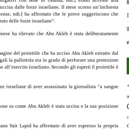
estigativi con sede in Olanda, ndt.] erano arrivate alla
R
ccisa dalle forze israeliane. Il mese scorso un’inchiesta
itense, ndt.] ha affermato che le prove suggeriscono che
T
rato delle forze israeliane”.
U
inese ha rilevato che Abu Akleh è stata deliberatamente
v
agine del proiettile che ha ucciso Abu Akleh estratto dal
gali la pallottola era in grado di perforare una protezione
e all’esercito israeliano. Secondo gli esperti il proiettile è
ze israeliane di aver assassinato la giornalista “a sangue
sione su come Abu Akleh è stata uccisa e la sua posizione
C
liano Yair Lapid ha affermato di aver espresso la propria