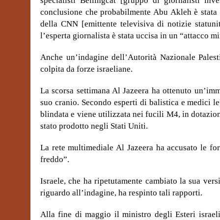
specialisti Bellingcat [gruppo di giornalisti inv
conclusione che probabilmente Abu Akleh è stata u
della CNN [emittente televisiva di notizie statun
l’esperta giornalista è stata uccisa in un “attacco mi
Anche un’indagine dell’Autorità Nazionale Palest
colpita da forze israeliane.
La scorsa settimana Al Jazeera ha ottenuto un’imm
suo cranio. Secondo esperti di balistica e medici le
blindata e viene utilizzata nei fucili M4, in dotazion
stato prodotto negli Stati Uniti.
La rete multimediale Al Jazeera ha accusato le for
freddo”.
Israele, che ha ripetutamente cambiato la sua ver
riguardo all’indagine, ha respinto tali rapporti.
Alla fine di maggio il ministro degli Esteri israe