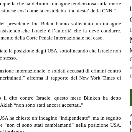
a quella che ha definito “indagine tendenziosa sulla morte
estinese così come la cosiddetta ‘inchiesta’ della CNN.”
del presidente Joe Biden hanno sollecitato un’indagine
insistendo che Israele è l’autorità che la deve condurre.
imento della Corte Penale Internazionale nel caso.
nciato la posizione degli USA, sottolineando che Israele non
é stesso.
s
nzione internazionale, e soldati accusati di crimini contro
incriminati,” afferma il rapporto del New York Times di
o il dito contro Israele, questo mese Blinken ha detto
u Akleh “non sono stati ancora accertati.”
a USA ha chiesto un’indagine “indipendente”, ma in seguito
J
he “non ci sono stati cambiamenti” nella posizione USA,