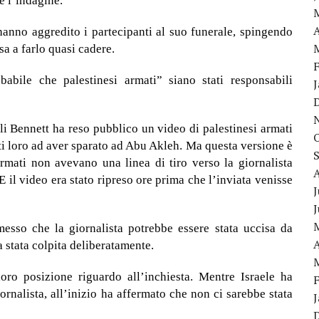
e l’indagine.
A
hanno aggredito i partecipanti al suo funerale, spingendo
sa a farlo quasi cadere.
abile che palestinesi armati” siano stati responsabili
li Bennett ha reso pubblico un video di palestinesi armati
ti loro ad aver sparato ad Abu Akleh. Ma questa versione è
rmati non avevano una linea di tiro verso la giornalista
 E il video era stato ripreso ore prima che l’inviata venisse
J
esso che la giornalista potrebbe essere stata uccisa da
A
a stata colpita deliberatamente.
oro posizione riguardo all’inchiesta. Mentre Israele ha
iornalista, all’inizio ha affermato che non ci sarebbe stata