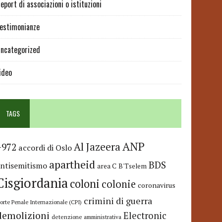
eport di associazioni o istituzioni
estimonianze
ncategorized
ideo
TAGS
ANP
Al Jazeera
+972
accordi di Oslo
apartheid
BDS
antisemitismo
area C
B'Tselem
Cisgiordania
coloni
colonie
coronavirus
crimini di guerra
orte Penale Internazionale (CPI)
demolizioni
Electronic
detenzione amministrativa