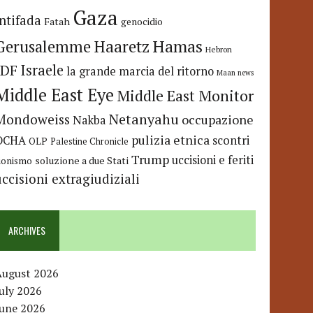
Gaza
Intifada
Fatah
genocidio
Hamas
Haaretz
Gerusalemme
Hebron
IDF
Israele
la grande marcia del ritorno
Maan news
Middle East Eye
Middle East Monitor
Netanyahu
Mondoweiss
occupazione
Nakba
pulizia etnica
OCHA
scontri
OLP
Palestine Chronicle
Trump
uccisioni e feriti
soluzione a due Stati
ionismo
uccisioni extragiudiziali
ARCHIVES
August 2026
uly 2026
June 2026