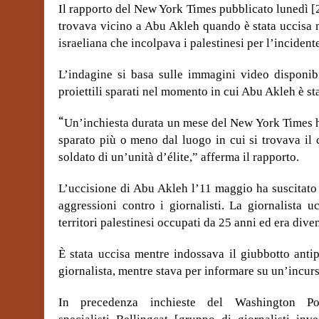
Il rapporto del New York Times pubblicato lunedì 
trovava vicino a Abu Akleh quando è stata uccisa 
israeliana che incolpava i palestinesi per l’incident
L’indagine si basa sulle immagini video disponibi
proiettili sparati nel momento in cui Abu Akleh è sta
“
Un’inchiesta durata un mese del New York Times ha
sparato più o meno dal luogo in cui si trovava il
soldato di un’unità d’élite,” afferma il rapporto.
L’uccisione di Abu Akleh l’11 maggio ha suscitato
aggressioni contro i giornalisti. La giornalista 
territori palestinesi occupati da 25 anni ed era dive
È stata uccisa mentre indossava il giubbotto anti
giornalista, mentre stava per informare su un’incursi
In precedenza inchieste del Washington Pos