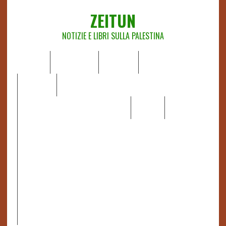
ZEITUN
NOTIZIE E LIBRI SULLA PALESTINA
HOME
CHI SIAMO
NOTIZIE
EDITORIALI
ANALISI
RAPPORTI OCHA
RECENSIONI DI LIBRI E ARTICOLI
VIDEO
DOSSIER
LINK
IL POTERE DELLA MUSICA – FIGLI DELLE PIETRE IN UNA
TERRA DIFFICILE
RAPPORTO DELLA RELATRICE SPECIALE SULLA
SITUAZIONE DEI DIRITTI UMANI NEI TERRITORI
PALESTINESI OCCUPATI DAL 1967, FRANCESCA ALBANESE*