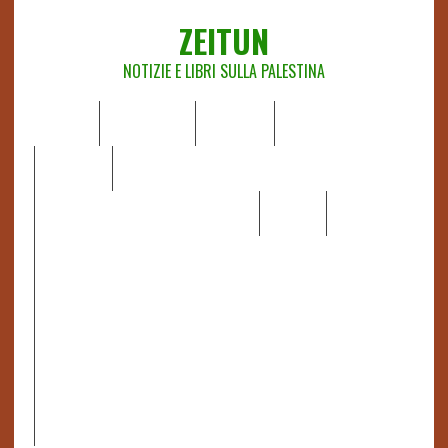
ZEITUN
NOTIZIE E LIBRI SULLA PALESTINA
HOME
CHI SIAMO
NOTIZIE
EDITORIALI
ANALISI
RAPPORTI OCHA
RECENSIONI DI LIBRI E ARTICOLI
VIDEO
DOSSIER
LINK
IL POTERE DELLA MUSICA – FIGLI DELLE PIETRE IN UNA
TERRA DIFFICILE
RAPPORTO DELLA RELATRICE SPECIALE SULLA
SITUAZIONE DEI DIRITTI UMANI NEI TERRITORI
PALESTINESI OCCUPATI DAL 1967, FRANCESCA ALBANESE*