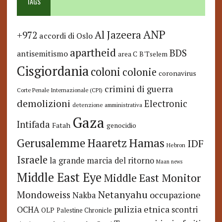
TAGS
ANP
Al Jazeera
+972
accordi di Oslo
apartheid
BDS
antisemitismo
area C
B'Tselem
Cisgiordania
coloni
colonie
coronavirus
crimini di guerra
Corte Penale Internazionale (CPI)
demolizioni
Electronic
detenzione amministrativa
Gaza
Intifada
Fatah
genocidio
Hamas
Haaretz
Gerusalemme
IDF
Hebron
Israele
la grande marcia del ritorno
Maan news
Middle East Eye
Middle East Monitor
Netanyahu
Mondoweiss
occupazione
Nakba
pulizia etnica
OCHA
scontri
OLP
Palestine Chronicle