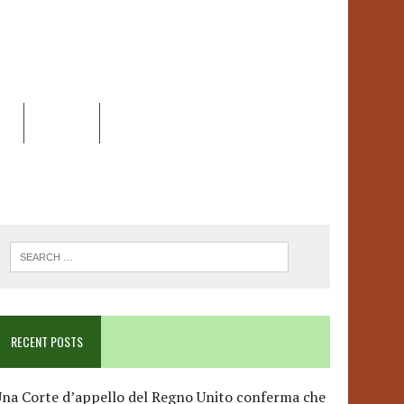
EO
DOSSIER
LINK
ANCESCA ALBANESE*
RECENT POSTS
na Corte d’appello del Regno Unito conferma che