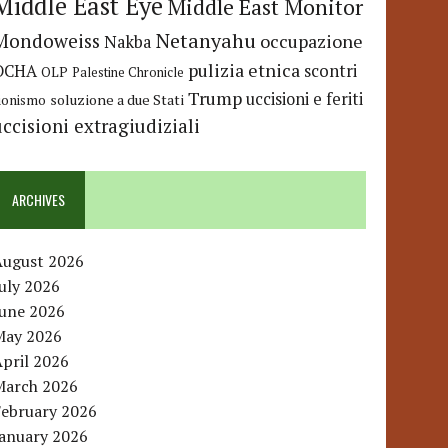
Middle East Eye
Middle East Monitor
Netanyahu
Mondoweiss
occupazione
Nakba
pulizia etnica
OCHA
scontri
OLP
Palestine Chronicle
Trump
uccisioni e feriti
soluzione a due Stati
ionismo
uccisioni extragiudiziali
ARCHIVES
August 2026
uly 2026
June 2026
May 2026
pril 2026
March 2026
February 2026
January 2026