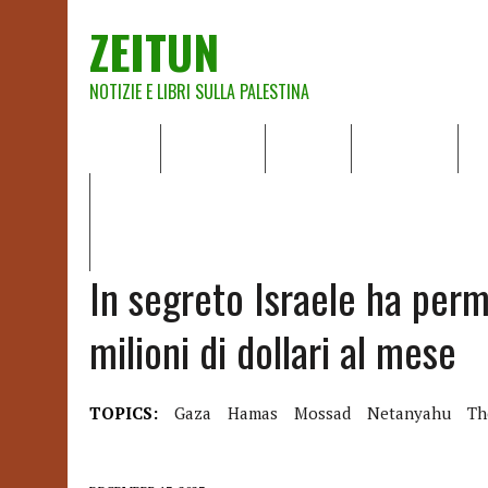
ZEITUN
NOTIZIE E LIBRI SULLA PALESTINA
HOME
CHI SIAMO
NOTIZIE
EDITORIALI
A
IL POTERE DELLA MUSICA – FIGLI DELLE PIETRE IN UNA TE
RAPPORTO DELLA RELATRICE SPECIALE SULLA SITUAZIONE 
In segreto Israele ha per
milioni di dollari al mese
TOPICS:
Gaza
Hamas
Mossad
Netanyahu
Th