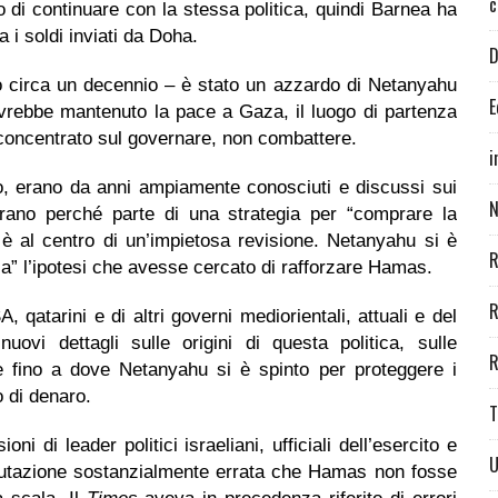
c
di continuare con la stessa politica, quindi Barnea ha
 i soldi inviati da Doha.
D
go circa un decennio – è stato un azzardo di Netanyahu
E
vrebbe mantenuto la pace a Gaza, il luogo di partenza
concentrato sul governare, non combattere.
i
o, erano da anni ampiamente conosciuti e discussi sui
N
igrano perché parte di una strategia per “comprare la
ca è al centro di un’impietosa revisione. Netanyahu si è
R
ola” l’ipotesi che avesse cercato di rafforzare Hamas.
R
SA, qatarini e di altri governi mediorientali, attuali e del
nuovi
dettagli sulle origini di questa politica, sulle
R
e fino a dove Netanyahu si è spinto per proteggere i
o di denaro.
T
i di leader politici israeliani, ufficiali dell’esercito e
U
 valutazione sostanzialmente errata che Hamas non fosse