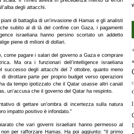
 scala. Il
Times
aveva in precedenza riferito di errori
v
ll’alba degli attacchi
.
piani di battaglia di un’invasione di Hamas e gli analisti
tiche subito al di là del confine con Gaza, i pagamenti
lligence israeliana hanno persino scortato un addetto
ige piene di milioni di dollari.
ie, come pagare i salari del governo a Gaza e comprare
ica. Ma ora i funzionari dell’intelligence israeliana
el successo degli attacchi del 7 ottobre, quanto meno
 dirottare parte per proprio budget verso operazioni
C
 ha da tempo ipotizzato che il Qatar usasse altri canali
as, un’accusa che il governo del Qatar ha respinto.
ntativo di gettare un’ombra di incertezza sulla natura
loro impatto positivo è infondato.”
hiarato che vari governi israeliani hanno permesso al
 non per rafforzare Hamas. Ha poi aggiunto: “Il primo