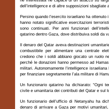
né interessata né capace di un attacco su larga
dell’intelligence e di altre supposizioni sbagliate a
Persino quando l’esercito israeliano ha ottenuto i 
hanno notato significative esercitazioni terroris
sono continuati. Per anni funzionari dell’inte
qatarino dentro Gaza, dove distribuiva soldi da val
Il denaro del Qatar aveva destinazioni umanitar
combustibile per alimentare una centrale elettr
credono che i soldi abbiano giocato un ruolo n
perché le donazioni hanno permesso ad Hamas di
militari. Autonomamente l’intelligence israeliana
per finanziare segretamente l’ala militare di Ham
Un funzionario qatarino ha dichiarato: “Ogni te
civile e umanitaria dei contributi del Qatar e sul 
Un funzionario dell’ufficio di Netanyahu ha dic
denaro di arrivare a Gaza per motivi umanitari,