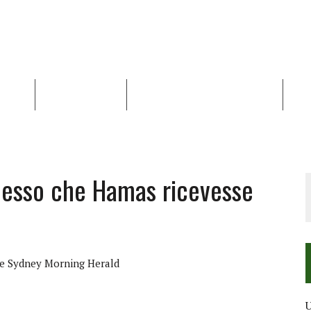
NALISI
RAPPORTI OCHA
RECENSIONI DI LIBRI E ARTICOLI
VID
RRA DIFFICILE
DEI DIRITTI UMANI NEI TERRITORI PALESTINESI OCCUPATI DAL 1967, FR
messo che Hamas ricevesse
e Sydney Morning Herald
U