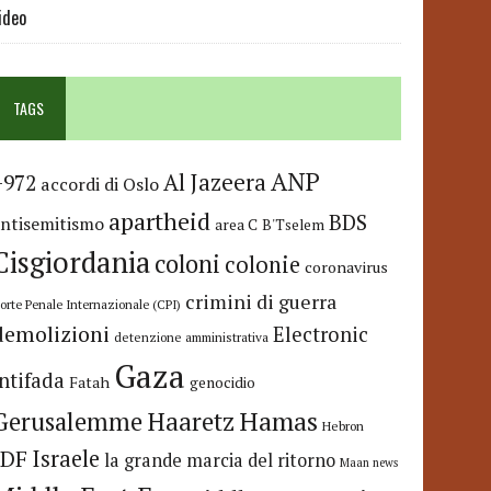
ideo
TAGS
ANP
Al Jazeera
+972
accordi di Oslo
apartheid
BDS
antisemitismo
area C
B'Tselem
Cisgiordania
coloni
colonie
coronavirus
crimini di guerra
orte Penale Internazionale (CPI)
demolizioni
Electronic
detenzione amministrativa
Gaza
Intifada
Fatah
genocidio
Hamas
Haaretz
Gerusalemme
Hebron
IDF
Israele
la grande marcia del ritorno
Maan news