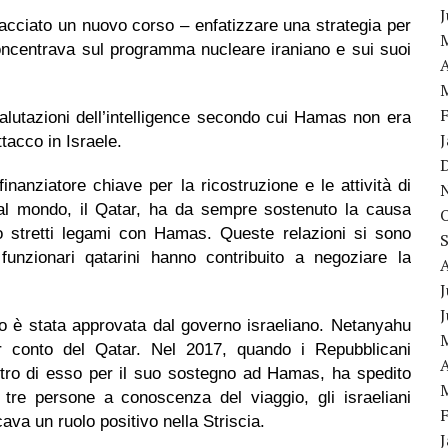
racciato un nuovo corso – enfatizzare una strategia per
oncentrava sul programma nucleare iraniano e sui suoi
A
alutazioni dell’intelligence secondo cui Hamas non era
tacco in Israele.
nanziatore chiave per la ricostruzione e le attività di
al mondo, il Qatar, ha da sempre sostenuto la causa
vato stretti legami con Hamas. Queste relazioni si sono
funzionari qatarini hanno contribuito a negoziare la
J
o è stata approvata dal governo israeliano. Netanyahu
r conto del Qatar. Nel 2017, quando i Repubblicani
A
ntro di esso per il suo sostegno ad Hamas, ha spedito
tre persone a conoscenza del viaggio, gli israeliani
ava un ruolo positivo nella Striscia.