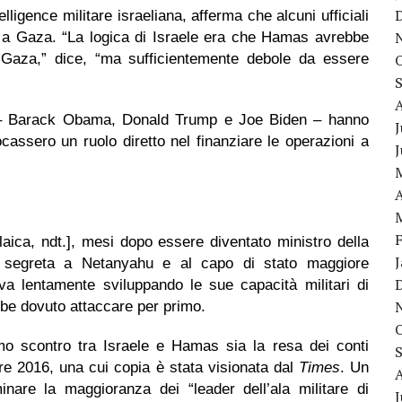
lligence militare israeliana, afferma che alcuni ufficiali
” a Gaza. “La logica di Israele era che Hamas avrebbe
Gaza,” dice, “ma sufficientemente debole da essere
ni – Barack Obama, Donald Trump e Joe Biden – hanno
J
cassero un ruolo diretto nel finanziare le operazioni a
A
laica, ndt.], mesi dopo essere diventato ministro della
a segreta a Netanyahu e al capo di stato maggiore
va lentamente sviluppando le sue capacità militari di
bbe dovuto attaccare per primo.
simo scontro tra Israele e Hamas sia la resa dei conti
re 2016, una cui copia è stata visionata dal
T
imes
. Un
inare la maggioranza dei “leader dell’ala militare di
J