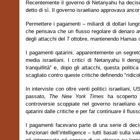
Recentemente il governo di Netanyahu ha deciso 
detto di sì. Il governo israeliano approvava ancora
Permettere i pagamenti – miliardi di dollari lun
che pensava che un flusso regolare di denaro a
degli attacchi del 7 ottobre, mantenendo Hamas 
I pagamenti qatarini, apparentemente un segret
media israeliani. I critici di Netanyahu li den
tranquillità” e, dopo gli attacchi, questa politi
scagliato contro queste critiche definendo “ridic
In interviste con oltre venti politici israeliani, U
passato,
The New York Times
ha scoperto 
controversie scoppiate nel governo israeliano 
qatarini dalle critiche e per far continuare il fluss
I pagamenti facevano parte di una serie di decision
funzionari dell’intelligence – tutti basati sulla