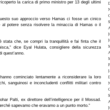
icoperto la carica di primo ministro per 13 degli ultimi
 questo suo approccio verso Hamas ci fosse un cinico
re al potere senza risolvere la minaccia di Hamas o il
J
 stata che, se compri la tranquillità e fai finta che il
sca,” dice Eyal Hulata, consigliere della sicurezza
A
 di quest’anno.
 hanno cominciato lentamente a riconsiderare la loro
i, sanguinosi e inconcludenti conflitti militari contro
r Palti, ex direttore dell’intelligence per il Mossad.
, perché sapevamo che eravamo a un punto morto.”
J