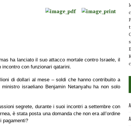
l
c
P
t
C
E
K
as ha lanciato il suo attacco mortale contro Israele, il
c
incontro con funzionari qatarini.
lioni di dollari al mese
– soldi che hanno contribuito a
o ministro israeliano Benjamin Netanyahu ha non solo
A
sioni segrete, durante i suoi incontri a settembre con
arnea, è stata posta una domanda che non era all’ordine
A
 i pagamenti?