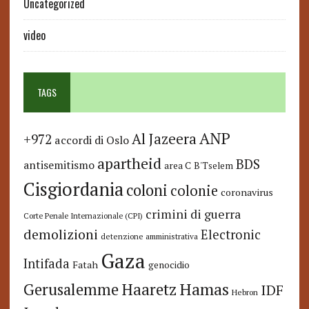
Uncategorized
video
TAGS
ANP
Al Jazeera
+972
accordi di Oslo
apartheid
BDS
antisemitismo
area C
B'Tselem
Cisgiordania
coloni
colonie
coronavirus
crimini di guerra
Corte Penale Internazionale (CPI)
demolizioni
Electronic
detenzione amministrativa
Gaza
Intifada
Fatah
genocidio
Hamas
Haaretz
Gerusalemme
IDF
Hebron