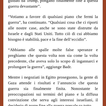
guidati da Trump, pongano finalmente fine a questa
guerra devastante”.
“Votiamo a favore di qualsiasi piano che fermi la
guerra”, ha continuato. “Qualsiasi cosa che ci riporti
alle nostre case, anche se sono state distrutte da
Israele e dagli Stati Uniti. Tutto ciò di cui abbiamo
bisogno è stabilità, pace e la fine dell’eccidio”.
“Abbiamo
alle spalle
molte false speranze e
preghiamo che questa volta non sia come la volta
precedente, che aveva solo lo scopo di ingannarci e
prolungare la guerra”, aggiunge Badr.
Mentre i negoziati in Egitto proseguono, la gente di
Gaza attende i risultati e l’annuncio che questa
guerra sia finalmente finita. Nonostante le
preoccupazioni sui termini del piano e la diffusa
convinzione che serva agli interessi israeliani, il
desiderio di porre fine alla guerra prevale su tutto.