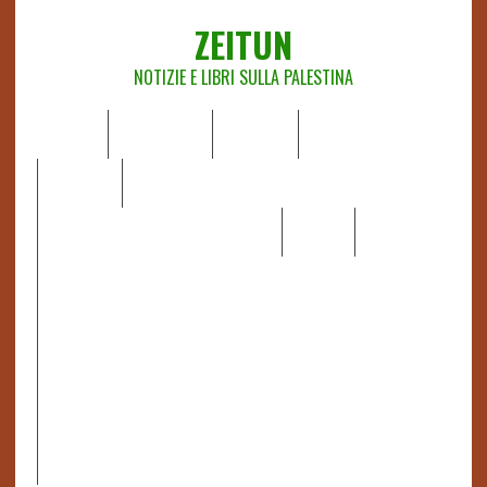
ZEITUN
NOTIZIE E LIBRI SULLA PALESTINA
HOME
CHI SIAMO
NOTIZIE
EDITORIALI
ANALISI
RAPPORTI OCHA
RECENSIONI DI LIBRI E ARTICOLI
VIDEO
DOSSIER
LINK
IL POTERE DELLA MUSICA – FIGLI DELLE PIETRE IN UNA
TERRA DIFFICILE
RAPPORTO DELLA RELATRICE SPECIALE SULLA
SITUAZIONE DEI DIRITTI UMANI NEI TERRITORI
PALESTINESI OCCUPATI DAL 1967, FRANCESCA ALBANESE*