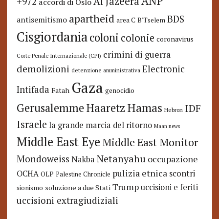
ANP
Al Jazeera
+972
accordi di Oslo
apartheid
BDS
antisemitismo
area C
B'Tselem
Cisgiordania
coloni
colonie
coronavirus
crimini di guerra
Corte Penale Internazionale (CPI)
demolizioni
Electronic
detenzione amministrativa
Gaza
Intifada
Fatah
genocidio
Hamas
Haaretz
Gerusalemme
IDF
Hebron
Israele
la grande marcia del ritorno
Maan news
Middle East Eye
Middle East Monitor
Netanyahu
Mondoweiss
occupazione
Nakba
pulizia etnica
OCHA
scontri
OLP
Palestine Chronicle
Trump
uccisioni e feriti
soluzione a due Stati
sionismo
uccisioni extragiudiziali