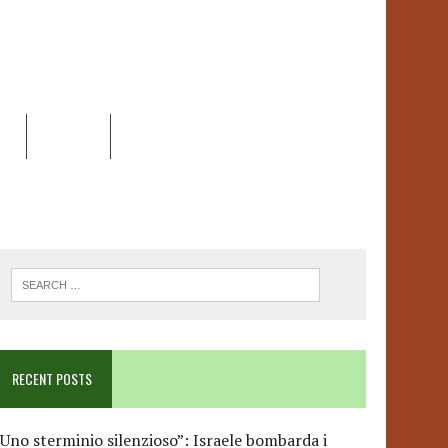
EO
DOSSIER
LINK
ANCESCA ALBANESE*
RECENT POSTS
Uno sterminio silenzioso”: Israele bombarda i