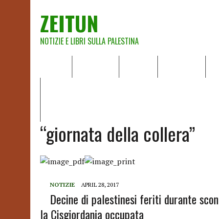
ZEITUN
NOTIZIE E LIBRI SULLA PALESTINA
HOME
CHI SIAMO
NOTIZIE
EDITORIALI
A
IL POTERE DELLA MUSICA – FIGLI DELLE PIETRE IN UNA TE
RAPPORTO DELLA RELATRICE SPECIALE SULLA SITUAZIONE 
“giornata della collera”
NOTIZIE
APRIL 28, 2017
Decine di palestinesi feriti durante scon
la Cisgiordania occupata