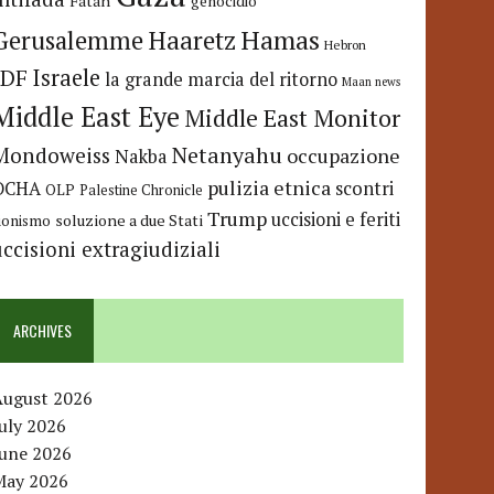
Fatah
genocidio
Hamas
Haaretz
Gerusalemme
Hebron
IDF
Israele
la grande marcia del ritorno
Maan news
Middle East Eye
Middle East Monitor
Netanyahu
Mondoweiss
occupazione
Nakba
pulizia etnica
OCHA
scontri
OLP
Palestine Chronicle
Trump
uccisioni e feriti
soluzione a due Stati
ionismo
uccisioni extragiudiziali
ARCHIVES
August 2026
uly 2026
June 2026
May 2026