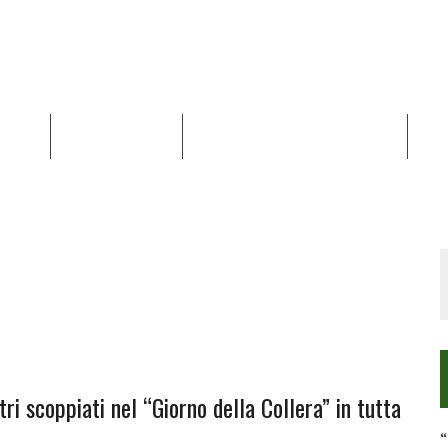
NALISI
RAPPORTI OCHA
RECENSIONI DI LIBRI E ARTICOLI
VID
RRA DIFFICILE
DEI DIRITTI UMANI NEI TERRITORI PALESTINESI OCCUPATI DAL 1967, FR
tri scoppiati nel “Giorno della Collera” in tutta
“