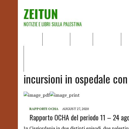
ZEITUN
NOTIZIE E LIBRI SULLA PALESTINA
HOME
CHI SIAMO
NOTIZIE
EDITORIALI
A
IL POTERE DELLA MUSICA – FIGLI DELLE PIETRE IN UNA TE
RAPPORTO DELLA RELATRICE SPECIALE SULLA SITUAZIONE 
incursioni in ospedale con
RAPPORTI OCHA
AUGUST 27, 2020
Rapporto OCHA del periodo 11 – 24 ag
In Cisgiordania in due distinti episodi, due palestine