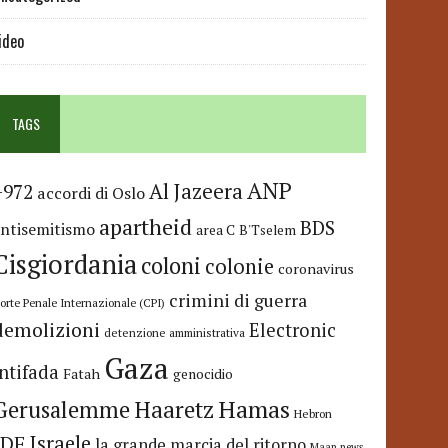
ideo
TAGS
ANP
Al Jazeera
+972
accordi di Oslo
apartheid
BDS
antisemitismo
area C
B'Tselem
Cisgiordania
coloni
colonie
coronavirus
crimini di guerra
orte Penale Internazionale (CPI)
demolizioni
Electronic
detenzione amministrativa
Gaza
Intifada
Fatah
genocidio
Hamas
Haaretz
Gerusalemme
Hebron
IDF
Israele
la grande marcia del ritorno
Maan news