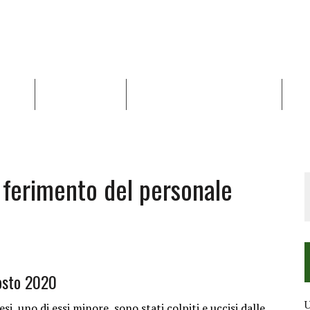
NALISI
RAPPORTI OCHA
RECENSIONI DI LIBRI E ARTICOLI
VID
RRA DIFFICILE
DEI DIRITTI UMANI NEI TERRITORI PALESTINESI OCCUPATI DAL 1967, FR
 ferimento del personale
osto 2020
U
si, uno di essi minore, sono stati colpiti e uccisi dalle