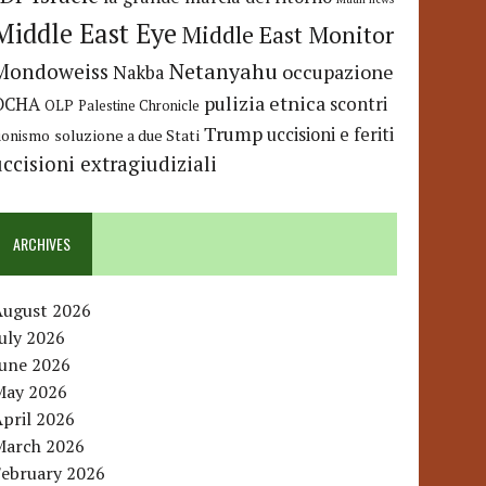
Middle East Eye
Middle East Monitor
Netanyahu
Mondoweiss
occupazione
Nakba
pulizia etnica
OCHA
scontri
OLP
Palestine Chronicle
Trump
uccisioni e feriti
soluzione a due Stati
ionismo
uccisioni extragiudiziali
ARCHIVES
August 2026
uly 2026
June 2026
May 2026
pril 2026
March 2026
February 2026