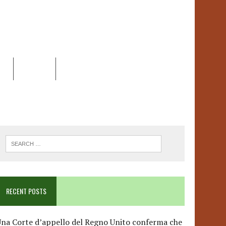
EO
DOSSIER
LINK
ANCESCA ALBANESE*
RECENT POSTS
na Corte d’appello del Regno Unito conferma che