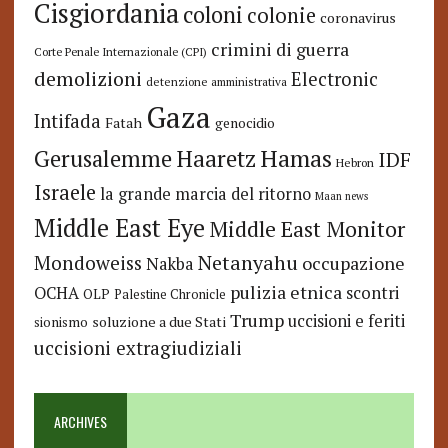
Cisgiordania
coloni
colonie
coronavirus
crimini di guerra
Corte Penale Internazionale (CPI)
demolizioni
Electronic
detenzione amministrativa
Gaza
Intifada
Fatah
genocidio
Hamas
Haaretz
Gerusalemme
IDF
Hebron
Israele
la grande marcia del ritorno
Maan news
Middle East Eye
Middle East Monitor
Netanyahu
Mondoweiss
occupazione
Nakba
pulizia etnica
OCHA
scontri
OLP
Palestine Chronicle
Trump
uccisioni e feriti
soluzione a due Stati
sionismo
uccisioni extragiudiziali
ARCHIVES