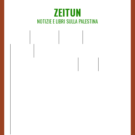
ZEITUN
NOTIZIE E LIBRI SULLA PALESTINA
HOME
CHI SIAMO
NOTIZIE
EDITORIALI
ANALISI
RAPPORTI OCHA
RECENSIONI DI LIBRI E ARTICOLI
VIDEO
DOSSIER
LINK
IL POTERE DELLA MUSICA – FIGLI DELLE PIETRE IN UNA
TERRA DIFFICILE
RAPPORTO DELLA RELATRICE SPECIALE SULLA
SITUAZIONE DEI DIRITTI UMANI NEI TERRITORI
PALESTINESI OCCUPATI DAL 1967, FRANCESCA ALBANESE*