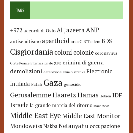
TAGS
ANP
Al Jazeera
+972
accordi di Oslo
apartheid
BDS
antisemitismo
area C
B'Tselem
Cisgiordania
coloni
colonie
coronavirus
crimini di guerra
Corte Penale Internazionale (CPI)
demolizioni
Electronic
detenzione amministrativa
Gaza
Intifada
Fatah
genocidio
Hamas
Haaretz
Gerusalemme
IDF
Hebron
Israele
la grande marcia del ritorno
Maan news
Middle East Eye
Middle East Monitor
Netanyahu
Mondoweiss
occupazione
Nakba