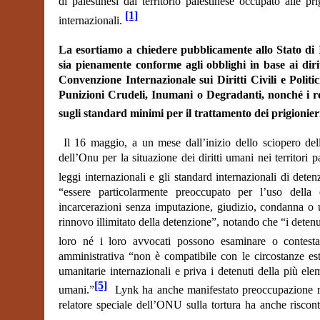
di palestinesi dal territorio palestinese occupato alle pr
[1]
internazionali.
La esortiamo a chiedere pubblicamente allo Stato di Is
sia pienamente conforme agli obblighi in base ai diri
Convenzione Internazionale sui Diritti Civili e Polit
Punizioni Crudeli, Inumani o Degradanti, nonché i r
sugli standard minimi per il trattamento dei prigionier
Il 16 maggio, a un mese dall’inizio dello sciopero del
dell’Onu per la situazione dei diritti umani nei territori p
leggi internazionali e gli standard internazionali di dete
“essere particolarmente preoccupato per l’uso della 
incarcerazioni senza imputazione, giudizio, condanna o u
rinnovo illimitato della detenzione”, notando che “i deten
loro né i loro avvocati possono esaminare o contesta
amministrativa “non è compatibile con le circostanze est
umanitarie internazionali e priva i detenuti della più eleme
[5]
umani.”
Lynk ha anche manifestato preoccupazione rigu
relatore speciale dell’ONU sulla tortura ha anche riscon