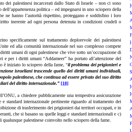
to dei palestinesi incarcerati dallo Stato di Israele – non ci sono
o dell’appartenenza politica – ed impegnarsi in uno sciopero della
he ne hanno l’autorità rispettino, proteggano e soddisfino i loro
A
iritto inerente ad ogni persona detenuta in condizioni crudeli o
ino specificamente sul trattamento deplorevole dei palestinesi
ni Unite ed alla comunità internazionale nel suo complesso compete
 diritti umani di ogni palestinese che vive sotto un’occupazione di
i e per i diritti umani “Addameer” ha portato all’attenzione del
 è iniziato lo sciopero della fame, “
il
problema dei prigionieri e
tenzione israeliani trascende quello dei diritti umani individuali,
l popolo palestinese, che continua ad essere privato del suo diritto
lari del diritto internazionale.”
[18]
J
dell’ONU, a chiedere pubblicamente una tempestiva assicurazione
ge e standard internazionale pertinente riguardo al trattamento dei
A
ibizione di trasferimento dei prigionieri dai territori occupati, e in
peranti, che si basano su quelle leggi e standard internazionali e c)
di qualunque palestinese coinvolto nello sciopero della fame.