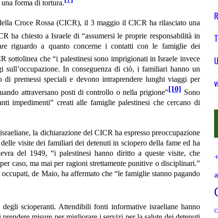
 una forma di tortura.
R
 della Croce Rossa (CICR), il 3 maggio il CICR ha rilasciato una
R ha chiesto a Israele di “assumersi le proprie responsabilità in
T
lare riguardo a quanto concerne i contatti con le famiglie dei
 sottolinea che “i palestinesi sono imprigionati in Israele invece
U
ggi sull’occupazione. In conseguenza di ciò, i familiari hanno un
o di premessi speciali e devono intraprendere lunghi viaggi per
v
[10]
quando attraversano posti di controllo o nella prigione”
Sono
i impedimenti” creati alle famiglie palestinesi che cercano di
ni israeliane, la dichiarazione del CICR ha espresso preoccupazione
delle visite dei familiari dei detenuti in sciopero della fame ed ha
ra del 1949, “i palestinesi hanno diritto a queste visite, che
 per caso, ma mai per ragioni strettamente punitive o disciplinari.”
ori occupati, de Maio, ha affermato che “le famiglie stanno pagando
e degli scioperanti. Attendibili fonti informative israeliane hanno
C
 prendere misure per migliorare i servizi per la salute dei detenuti