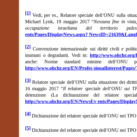
[1]
Vedi, per es., Relatore speciale dell’ONU sulla situaz
Michael Lynk, 19 maggio 2017 “
Nessuna fine in vista,
occupazione israeliana del territorio palesti
ents/Pages/DisplayNews.aspx? NewsID=21639&Lan
[2]
Convenzione internazionale sui diritti civili e polit
inumani o degradanti. Vedi in:
http://www.ohchr.org/
anche: Norme standard minime dell’ONU pe
http://www.ohchr.org/EN/Profes sionalInterest/Pages
[3]
Relatore speciale dell’ONU sulla situazione dei diritt
16 maggio 2017 “
Il relatore speciale dell’ONU sui T
detenzione (La dichiarazione del relatore spe
http://www.ohchr.org/EN/NewsEv ents/Pages/Disp
[4]
Dichiarazione del relatore speciale dell’ONU nei TPO 
[5]
Dichiarazione del relatore speciale dell’ONU nei TPO 