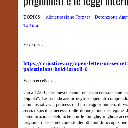
prigionieri e le leggi inter
TOPICS:
Alimentazione Forzata
Detenzione Ammi
Tortura
MAY 24, 2017
https://ccrjustice.org/open-letter-un-secre
palestinians-held-israeli-0
Vostra eccellenza,
Circa 1.500 palestinesi detenuti nelle carceri israeliane h
Dignità”. Le rivendicazioni degli scioperanti comprendon
amministrativa; il permesso ad un maggior numero di visit
servizi specifici necessari alle donne); fine del regime d
comunicazioni telefoniche con le famiglie; migliore acces
prigionieri nasce nel contesto dei 50 anni di occupazione i