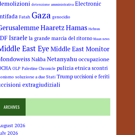
demolizioni
Electronic
detenzione amministrativa
Gaza
Intifada
Fatah
genocidio
Hamas
Haaretz
Gerusalemme
Hebron
IDF
Israele
la grande marcia del ritorno
Maan news
Middle East Eye
Middle East Monitor
Netanyahu
Mondoweiss
occupazione
Nakba
pulizia etnica
OCHA
scontri
OLP
Palestine Chronicle
Trump
uccisioni e feriti
soluzione a due Stati
ionismo
uccisioni extragiudiziali
ARCHIVES
August 2026
uly 2026