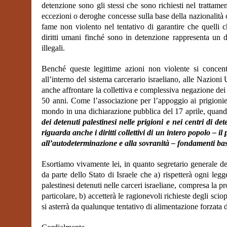
detenzione sono gli stessi che sono richiesti nel trattamen
eccezioni o deroghe concesse sulla base della nazionalità 
fame non violento nel tentativo di garantire che quelli c
diritti umani finché sono in detenzione rappresenta un d
illegali.
Benché queste legittime azioni non violente si concentr
all’interno del sistema carcerario israeliano, alle Nazio
anche affrontare la collettiva e complessiva negazione dei
50 anni. Come l’associazione per l’appoggio ai prigionier
mondo in una dichiarazione pubblica del 17 aprile, quando
dei detenuti palestinesi nelle prigioni e nei centri di de
riguarda anche i diritti collettivi di un intero popolo – i
all’autodeterminazione e alla sovranità – fondamenti basi
Esortiamo vivamente lei, in quanto segretario generale 
da parte dello Stato di Israele che a) rispetterà ogni leg
palestinesi detenuti nelle carceri israeliane, compresa la pro
particolare, b) accetterà le ragionevoli richieste degli scio
si asterrà da qualunque tentativo di alimentazione forzata 