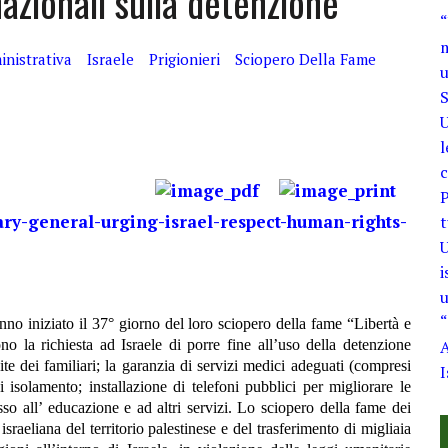
nazionali sulla detenzione
“
m
nistrativa
Israele
Prigionieri
Sciopero Della Fame
u
S
U
l
c
P
tary-general-urging-israel-respect-human-rights-
t
U
i
u
“
anno iniziato il 37° giorno del loro sciopero della fame “Libertà e
o la richiesta ad Israele di porre fine all’uso della detenzione
A
e dei familiari; la garanzia di servizi medici adeguati (compresi
I
i isolamento; installazione di telefoni pubblici per migliorare le
so all’ educazione e ad altri servizi. Lo sciopero della fame dei
sraeliana del territorio palestinese e del trasferimento di migliaia