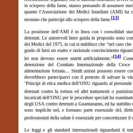
in sciopero della fame, stanno pensando di assumere medic
quanto l’Associazione dei Medici Israeliani (AMI) ha chi
[13]
nessuno che partecipi allo sciopero della fame.
La posizione dell’AMI è in linea con i consolidati stand
detenuti. Le autorevoli linee guida in proposito sono co
dei Medici del 1975, in cui si stabilisce che “nel caso che 
grado di farsi un esatto e razionale convincimento riguarda
[14]
lei non devono essere nutriti artificialmente.”
Come è
detenzione del Comitato Internazionale della Croce
alimentazione forzata… Simili azioni possono essere con
dovrebbero parteciparvi con il pretesto di salvare la vit
‘Principi di etica medica dell’ONU riguardo al personale s
detenuti contro la tortura ed altri trattamenti o punizio
incaricati dell’ONU per le procedure speciali ha esaminato 
degli USA contro detenuti a Guantanamo, ed ha stabilito 
sono implicite nel, e formano parte essenziale del, dirit
professionisti della salute è essenziale per concretizzare il d
Le leggi e gli standard internazionali riguardanti il t