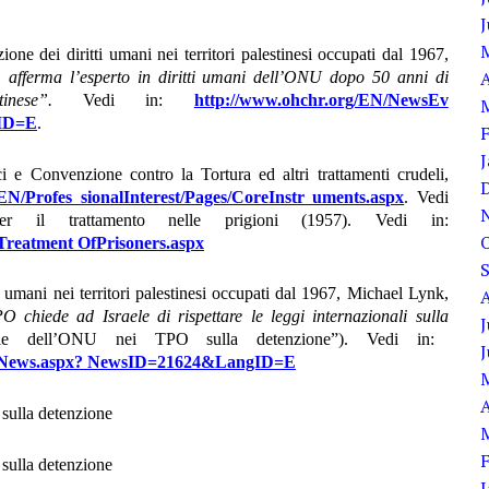
ione dei diritti umani nei territori palestinesi occupati dal 1967,
A
 afferma l’esperto in diritti
umani dell’ONU dopo 50 anni di
nese”.
Vedi in:
http://www.ohchr.org/EN/NewsEv
gID=E
.
ici e Convenzione contro la Tortura ed altri trattamenti crudeli,
EN/Profes sionalInterest/Pages/CoreInstr uments.aspx
. Vedi
r il trattamento nelle prigioni (1957).
Vedi in:
/Treatment OfPrisoners.aspx
i umani nei territori palestinesi occupati dal 1967, Michael Lynk,
PO chiede ad Israele di
rispettare le leggi internazionali sulla
J
ciale dell’ONU nei TPO sulla detenzione”). Vedi in:
layNews.aspx? NewsID=21624&LangID=E
A
sulla detenzione
sulla detenzione