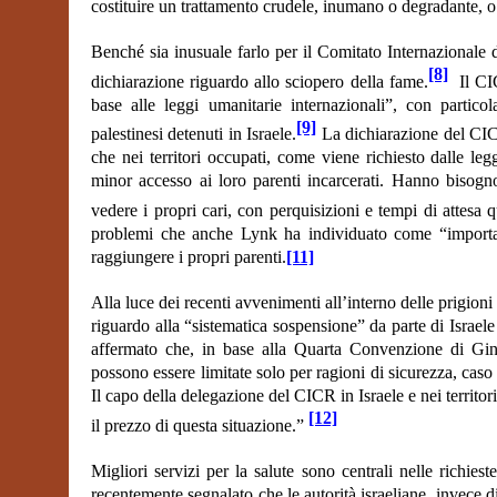
costituire un trattamento crudele, inumano o degradante, o
Benché sia inusuale farlo per il Comitato Internazionale
[8]
dichiarazione riguardo allo sciopero della fame.
Il CIC
base alle leggi umanitarie internazionali”, con partico
[9]
palestinesi detenuti in Israele.
La dichiarazione del CICR
che nei territori occupati, come viene richiesto dalle le
minor accesso ai loro parenti incarcerati. Hanno bisogn
vedere i propri cari, con perquisizioni e tempi di attesa 
problemi che anche Lynk ha individuato come “important
raggiungere i propri parenti.
[11]
Alla luce dei recenti avvenimenti all’interno delle prigio
riguardo alla “sistematica sospensione” da parte di Israele 
affermato che, in base alla Quarta Convenzione di Ginev
possono essere limitate solo per ragioni di sicurezza, caso
Il capo della delegazione del CICR in Israele e nei territ
[12]
il prezzo di questa situazione.”
Migliori servizi per la salute sono centrali nelle richiest
recentemente segnalato che le autorità israeliane, invece di