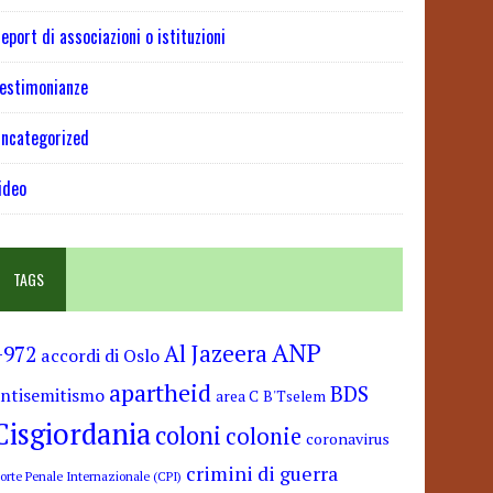
eport di associazioni o istituzioni
estimonianze
ncategorized
ideo
TAGS
ANP
Al Jazeera
+972
accordi di Oslo
apartheid
BDS
antisemitismo
area C
B'Tselem
Cisgiordania
coloni
colonie
coronavirus
crimini di guerra
orte Penale Internazionale (CPI)