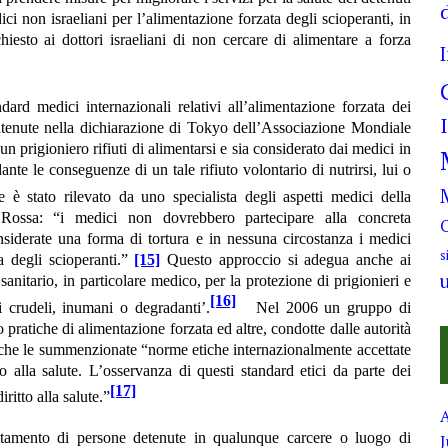
i non israeliani per l’alimentazione forzata degli scioperanti, in
esto ai dottori israeliani di non cercare di alimentare a forza
ard medici internazionali relativi all’alimentazione forzata dei
ntenute nella dichiarazione di Tokyo dell’Associazione Mondiale
un prigioniero rifiuti di alimentarsi e sia considerato dai medici in
nte le conseguenze di un tale rifiuto volontario di nutrirsi, lui o
 stato rilevato da uno specialista degli aspetti medici della
 Rossa: “i medici non dovrebbero partecipare alla concreta
siderate una forma di tortura e in nessuna circostanza i medici
s
a degli scioperanti.”
[15]
Questo approccio si adegua anche ai
anitario, in particolare medico, per la protezione di prigionieri e
[16]
ni crudeli, inumani o degradanti’.
Nel 2006 un gruppo di
pratiche di alimentazione forzata ed altre, condotte dalle autorità
che le summenzionate “norme etiche internazionalmente accettate
to alla salute. L’osservanza di questi standard etici da parte dei
[17]
iritto alla salute.”
rattamento di persone detenute in qualunque carcere o luogo di
J