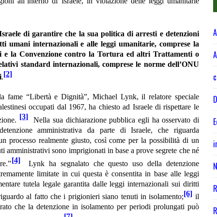
igioni all’interno di Israele, in violazione delle leggi umanitarie
A
raele di garantire che la sua politica di arresti e detenzioni
tti umani internazionali e alle leggi umanitarie, comprese la
A
ici e la Convenzione contro la Tortura ed altri Trattamenti o
elativi standard internazionali, comprese le norme dell’ONU
[2]
c
i
.
la fame “Libertà e Dignità”, Michael Lynk, il relatore speciale
D
alestinesi occupati dal 1967, ha chiesto ad Israele di rispettare le
[3]
nzione.
Nella sua dichiarazione pubblica egli ha osservato di
E
detenzione amministrativa da parte di Israele, che riguarda
n processo realmente giusto, così come per la possibilità di un
i
uti amministrativi sono imprigionati in base a prove segrete che né
[4]
re.”
Lynk ha segnalato che questo uso della detenzione
N
remamente limitate in cui questa è consentita in base alle leggi
ntare tutela legale garantita dalle leggi internazionali sui diritti
R
[6]
ardo al fatto che i prigionieri siano tenuti in isolamento;
il
trato che la detenzione in isolamento per periodi prolungati può
R
[7]