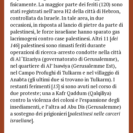
fisicamente. La maggior parte dei feriti (120) sono
stati registrati nell’area H2 della città di Hebron,
controllata da Israele. In tale area, in due
occasioni, in risposta al lancio di pietre da parte di
palestinesi, le forze israeliane hanno sparato gas
lacrimogeni contro case palestinesi. Altri 11 [
dei
146
] palestinesi sono rimasti feriti durante
operazioni di ricerca-arresto condotte nella città
di Al ‘Eizariya (governatorato di Gerusalemme),
nel quartiere di Al’ Isawiya (Gerusalemme Est),
nel Campo Profughi di Tulkarm e nel villaggio di
Anabta (gli ultimi due si trovano in Tulkarm). I
restanti ferimenti [
15
] si sono avuti nel corso di
due proteste; una a Kafr Qaddum (Qalqiliya)
contro la violenza dei coloni e l’espansione degli
insediamenti, e l’altra ad Abu Dis (Gerusalemme)
a sostegno dei prigionieri [
palestinesi nelle carceri
israeliane
].