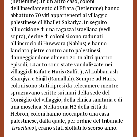
(Betlemme). In un altro caso, coloni
dell’insediamento di Efrata (Betlemme) hanno
abbattuto 70 viti appartenenti al villaggio
palestinese di Khallet Sakariya. In seguito
all’uccisione di una ragazza israeliana (vedi
sopra), decine di coloni si sono radunati
all’incrocio di Huwwara (Nablus) e hanno
lanciato pietre contro auto palestinesi,
danneggiandone almeno 20. In altri quattro
episodi, 14 auto sono state vandalizzate nei
villaggi di Rafat e Haris (Salfit ), Al Lubban ash
Sharqiya e Sinjil (Ramallah). Sempre ad Haris,
coloni sono stati ripresi da telecamere mentre
spruzzavano scritte sui muri della sede del
Consiglio del villaggio, della clinica sanitaria e di
una moschea. Nella zona H2 della città di
Hebron, coloni hanno rioccupato una casa
palestinese, dalla quale, per ordine del tribunale
[
israeliano
], erano stati sfollati lo scorso anno.