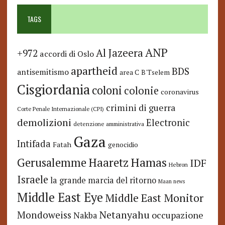
TAGS
ANP
Al Jazeera
+972
accordi di Oslo
apartheid
BDS
antisemitismo
area C
B'Tselem
Cisgiordania
coloni
colonie
coronavirus
crimini di guerra
Corte Penale Internazionale (CPI)
demolizioni
Electronic
detenzione amministrativa
Gaza
Intifada
Fatah
genocidio
Hamas
Haaretz
Gerusalemme
IDF
Hebron
Israele
la grande marcia del ritorno
Maan news
Middle East Eye
Middle East Monitor
Netanyahu
Mondoweiss
occupazione
Nakba