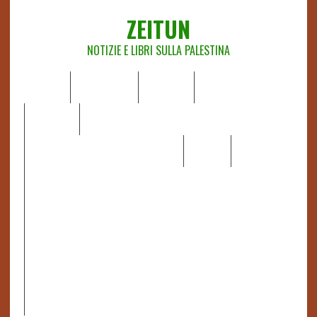
ZEITUN
NOTIZIE E LIBRI SULLA PALESTINA
HOME
CHI SIAMO
NOTIZIE
EDITORIALI
ANALISI
RAPPORTI OCHA
RECENSIONI DI LIBRI E ARTICOLI
VIDEO
DOSSIER
LINK
IL POTERE DELLA MUSICA – FIGLI DELLE PIETRE IN UNA
TERRA DIFFICILE
RAPPORTO DELLA RELATRICE SPECIALE SULLA
SITUAZIONE DEI DIRITTI UMANI NEI TERRITORI
PALESTINESI OCCUPATI DAL 1967, FRANCESCA ALBANESE*