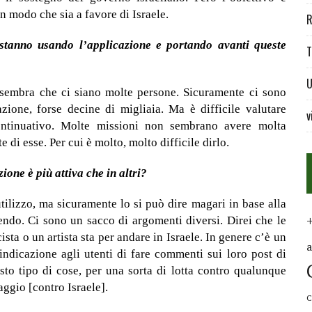
n modo che sia a favore di Israele.
R
stanno usando l’applicazione e portando avanti queste
T
U
 sembra che ci siano molte persone. Sicuramente ci sono
zione, forse decine di migliaia. Ma è difficile valutare
v
ontinuativo. Molte missioni non sembrano avere molta
 di esse. Per cui è molto, molto difficile dirlo.
ione è più attiva che in altri?
utilizzo, ma sicuramente lo si può dire magari in base alla
endo. Ci sono un sacco di argomenti diversi. Direi che le
sta o un artista sta per andare in Israele. In genere c’è un
ndicazione agli utenti di fare commenti sui loro post di
sto tipo di cose, per una sorta di lotta contro qualunque
aggio [contro Israele].
C