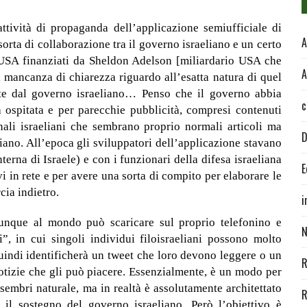
tività di propaganda dell’applicazione semiufficiale di
A
sorta di collaborazione tra il governo israeliano e un certo
 USA finanziati da Sheldon Adelson [miliardario USA che
A
a mancanza di chiarezza riguardo all’esatta natura di quel
arte dal governo israeliano… Penso che il governo abbia
c
a ospitata e per parecchie pubblicità, compresi contenuti
rnali israeliani che sembrano proprio normali articoli ma
D
iano. All’epoca gli sviluppatori dell’applicazione stavano
terna di Israele) e con i funzionari della difesa israeliana
E
i in rete e per avere una sorta di compito per elaborare le
cia indietro.
i
nque al mondo può scaricare sul proprio telefonino e
N
i”, in cui singoli individui filoisraeliani possono molto
Quindi identificherà un tweet che loro devono leggere o un
R
tizie che gli può piacere. Essenzialmente, è un modo per
embri naturale, ma in realtà è assolutamente architettato
R
il sostegno del governo israeliano. Però l’obiettivo è