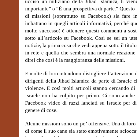
ucciso un miliziano della Jihad Islamica, ti vi
importante” o “È una prospettiva di parte.” Questo t
di missioni (soprattutto su Facebook) sia fare i
imbattano in quegli articoli informativi, perché q
molto successo) è ottenere questi commenti a sost
sotto all’articolo su Facebook. Così se sei un ute
notizie, la prima cosa che vedi appena sotto il titol
in rete e quella che sembra una normale reazione 
direi che così è la maggioranza delle missioni.
E molte di loro intendono distogliere l’attenzione d
dirigenti della Jihad Islamica da parte di Israele
violenze. E così molti articoli stanno cercando di
Israele non ha colpito per primo. Ci sono anche 
Facebook video di razzi lanciati su Israele per di
genere di cose.
Alcune missioni sono un po’ offensive. Una di loro 
di come il suo cane sia stato emotivamente scioccat