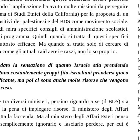
uando l’applicazione ha avuto molte missioni da perseguire
a di Studi Etnici della California) per la proposta di un
A
ositivi dei palestinesi e del BDS come movimento sociale.
 mira specifici consigli di amministrazione scolastici,
i programma. Quindi quando si tratta di questi specifici
ttosto efficace. Ma quando si tratta solo di cercare di
ome gli attuali raid aerei e razzi, non lo so proprio.
 dato la sensazione di quanto Israele stia prendendo
ono costantemente gruppi filo-israeliani prendersi gioco
icante, ma poi ci sono anche molte risorse che vengono
 caso.
J
 tra diversi ministeri, persino riguardo a se (il BDS) sia
a pena di impiegare risorse. Il ministero degli Affari
A
utta la faccenda. Ma al ministero degli Affari Esteri penso
semplicemente ignorarlo e lasciarlo perdere, per cui è