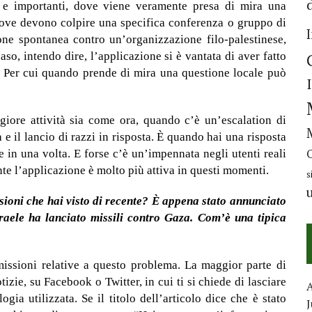
e e importanti, dove viene veramente presa di mira una
à dove devono colpire una specifica conferenza o gruppo di
ne spontanea contro un’organizzazione filo-palestinese,
aso, intendo dire, l’applicazione si è vantata di aver fatto
i. Per cui quando prende di mira una questione locale può
iore attività sia come ora, quando c’è un’escalation di
 e il lancio di razzi in risposta. È quando hai una risposta
te in una volta. E forse c’è un’impennata negli utenti reali
te l’applicazione è molto più attiva in questi momenti.
s
ssioni che hai visto di recente? È appena stato annunciato
sraele ha lanciato missili contro Gaza. Com’è una tipica
issioni relative a questo problema. La maggior parte di
izie, su Facebook o Twitter, in cui ti si chiede di lasciare
ia utilizzata. Se il titolo dell’articolo dice che è stato
J