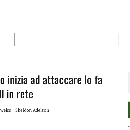
NALISI
RAPPORTI OCHA
RECENSIONI DI LIBRI E ARTICOLI
VID
RRA DIFFICILE
DEI DIRITTI UMANI NEI TERRITORI PALESTINESI OCCUPATI DAL 1967, FR
o inizia ad attaccare lo fa
l in rete
weiss
Sheldon Adelson
“