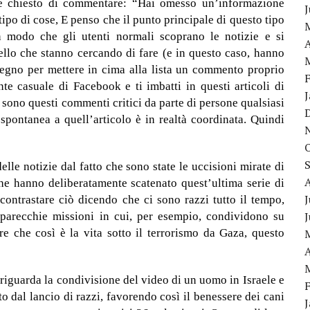
ene chiesto di commentare: “Hai omesso un’informazione
ipo di cose, E penso che il punto principale di questo tipo
n modo che gli utenti normali scoprano le notizie e si
A
uello che stanno cercando di fare (e in questo caso, hanno
egno per mettere in cima alla lista un commento proprio
nte casuale di Facebook e ti imbatti in questi articoli di
o sono questi commenti critici da parte di persone qualsiasi
spontanea a quell’articolo è in realtà coordinata. Quindi
elle notizie dal fatto che sono state le uccisioni mirate di
 che hanno deliberatamente scatenato quest’ultima serie di
J
 contrastare ciò dicendo che ci sono razzi tutto il tempo,
parecchie missioni in cui, per esempio, condividono su
re che così è la vita sotto il terrorismo da Gaza, questo
A
riguarda la condivisione del video di un uomo in Israele e
o dal lancio di razzi, favorendo così il benessere dei cani