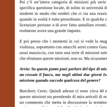
Poi c’è un’intera categoria di missioni più seri
specifica questione locale, di solito in universit
studenti in modo che sembri che ci sia una reazio
quando in realtà è tutto preordinato. E in qualche c
licenziare persone o di aver fatto annullare event
realmente avere una grande impatto.
E poi penso che i momenti in cui si vede la magg
violenza, soprattutto con attacchi aerei contro Gaza
assai massiccia, con tutta una serie di missioni tut
che sfruttano queste missioni, non so. Ma sicuramen
Arria: Su questo punto puoi parlare del tipo di mi
un cessate il fuoco, ma negli ultimi due giorni I
missione quando succede qualcosa del genere?
Bueckert: Certo. Quindi adesso ci sono circa 40 m
queste missioni sta prendendo di mira articoli di not
un commento che metta in discussione la terminolog