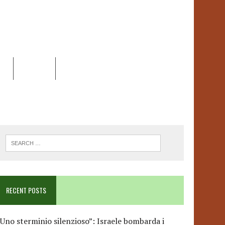
EO
DOSSIER
LINK
ANCESCA ALBANESE*
RECENT POSTS
Uno sterminio silenzioso”: Israele bombarda i