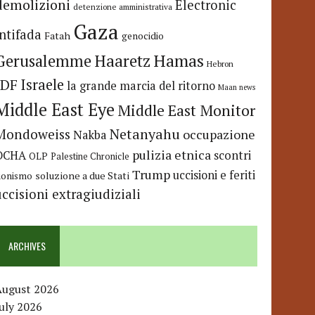
demolizioni
Electronic
detenzione amministrativa
Gaza
Intifada
Fatah
genocidio
Hamas
Haaretz
Gerusalemme
Hebron
IDF
Israele
la grande marcia del ritorno
Maan news
Middle East Eye
Middle East Monitor
Netanyahu
Mondoweiss
occupazione
Nakba
pulizia etnica
OCHA
scontri
OLP
Palestine Chronicle
Trump
uccisioni e feriti
soluzione a due Stati
ionismo
uccisioni extragiudiziali
ARCHIVES
August 2026
uly 2026