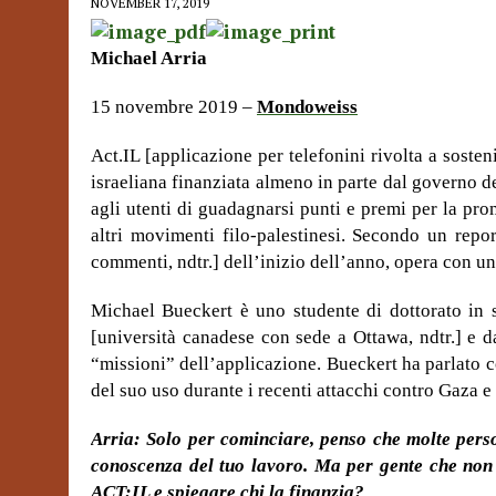
NOVEMBER 17, 2019
Michael Arria
15 novembre 2019 –
Mondoweiss
Act.IL [applicazione per telefonini rivolta a sosten
israeliana finanziata almeno in parte dal governo d
agli utenti di guadagnarsi punti e premi per la pro
altri movimenti filo-palestinesi. Secondo un repor
commenti, ndtr.] dell’inizio dell’anno, opera con un 
Michael Bueckert è uno studente di dottorato in s
[università canadese con sede a Ottawa, ndtr.] e d
“missioni” dell’applicazione. Bueckert ha parlato 
del suo uso durante i recenti attacchi contro Gaza e
Arria: Solo per cominciare, penso che molte pers
conoscenza del tuo lavoro. Ma per gente che non 
ACT:IL e spiegare chi la finanzia?