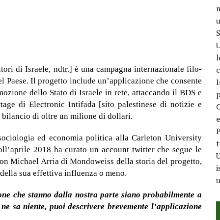
m
u
S
U
l
itori di Israele, ndtr.] è una campagna internazionale filo-
c
el Paese. Il progetto include un’applicazione che consente
I
mozione dello Stato di Israele in rete, attaccando il BDS e
p
tage di Electronic Intifada [sito palestinese di notizie e
C
bilancio di oltre un milione di dollari.
e
P
ociologia ed economia politica alla Carleton University
t
all’aprile 2018 ha curato un account twitter che segue le
U
con Michael Arria di Mondoweiss della storia del progetto,
i
 della sua effettiva influenza o meno.
u
one che stanno dalla nostra parte siano probabilmente a
ne sa niente, puoi descrivere brevemente l’applicazione