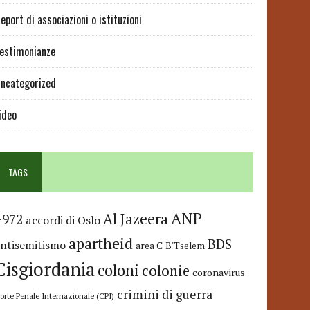
eport di associazioni o istituzioni
estimonianze
ncategorized
ideo
TAGS
ANP
Al Jazeera
+972
accordi di Oslo
apartheid
BDS
antisemitismo
area C
B'Tselem
Cisgiordania
coloni
colonie
coronavirus
crimini di guerra
orte Penale Internazionale (CPI)