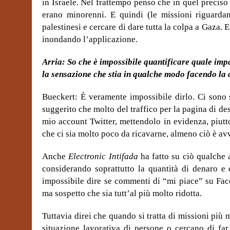
in Israele. Nel frattempo penso che in quel preciso
erano minorenni. E quindi (le missioni riguardan
palestinesi e cercare di dare tutta la colpa a Gaza.
inondando l’applicazione.
Arria: So che è impossibile quantificare quale im
la sensazione che stia in qualche modo facendo la d
Bueckert: È veramente impossibile dirlo. Ci sono st
suggerito che molto del traffico per la pagina di de
mio account Twitter, mettendolo in evidenza, piutt
che ci sia molto poco da ricavarne, almeno ciò è av
Anche
Electronic Intifada
ha fatto su ciò qualche 
considerando soprattutto la quantità di denaro e 
impossibile dire se commenti di “mi piace” su Fac
ma sospetto che sia tutt’al più molto ridotta.
Tuttavia direi che quando si tratta di missioni più 
situazione lavorativa di persone o cercano di far