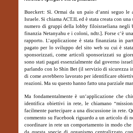
Bueckert: Sì. Ormai da un paio d’anni seguo le at
Israele. Si chiama ACT.IL ed è stata creata con una 
numero di gruppi della lobby filoisraeliana negli
finanzia Netanyahu e i coloni, ndtr.]. Forse c’è un
rapporto. L’applicazione è stata finanziata in p
pagato per lo sviluppo del sito web su cui è stat
sponsorizzati, come articoli sponsorizzati su gio
sono stati pagati essenzialmente dal governo israel
parlando con lo Shin Bet (il servizio di sicurezza in
di come avrebbero lavorato per identificare obiettiv
reazioni. Ma su questo hanno fatto una parziale mar
Ma fondamentalmente è un’applicazione che chiu
identifica obiettivi in rete, le chiamano “mission
facilmente partecipare a una discussione in rete. 
commento su Facebook riguardo a un articolo di no
coordinare in rete un comportamento in modo che s
da questa specie di organismo centralizzato con 