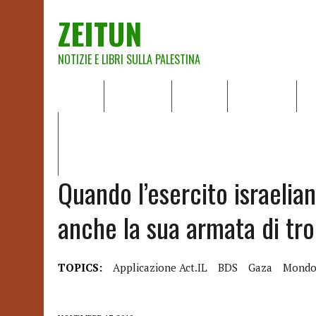
ZEITUN
NOTIZIE E LIBRI SULLA PALESTINA
HOME
CHI SIAMO
NOTIZIE
EDITORIALI
A
IL POTERE DELLA MUSICA – FIGLI DELLE PIETRE IN UNA TE
RAPPORTO DELLA RELATRICE SPECIALE SULLA SITUAZIONE 
Quando l’esercito israelian
anche la sua armata di trol
TOPICS:
Applicazione Act.IL
BDS
Gaza
Mondo