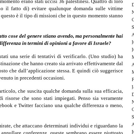
 momento erano stati uccisi 36 palestinesi. Quattro di loro
o il fatto di) evitare qualunque domanda sulle vittime
 E questo è il tipo di missioni che in questo momento stanno
patto cose del genere stiano avendo, ma personalmente hai
J
ifferenza in termini di opinioni a favore di Israele?
ati una serie di tentativi di verificarlo. (Uno studio) ha
stinazione che hanno creato sia arrivato effettivamente dal
A
osto che dall’applicazione stessa. E quindi ciò suggerisce
venuto in precedenti occasioni.
articolo, che suscita qualche domanda sulla sua efficacia,
di risorse che sono stati impiegati. Penso sia veramente
ebook e Twitter facciano una qualche differenza o meno,
mirate, che attaccano determinati individui e riguardano la
J
 annullare conferenze, queste sembrano essere piuttosto