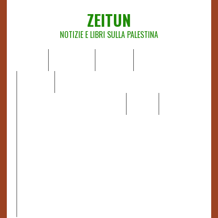
ZEITUN
NOTIZIE E LIBRI SULLA PALESTINA
HOME
CHI SIAMO
NOTIZIE
EDITORIALI
ANALISI
RAPPORTI OCHA
RECENSIONI DI LIBRI E ARTICOLI
VIDEO
DOSSIER
LINK
IL POTERE DELLA MUSICA – FIGLI DELLE PIETRE IN UNA
TERRA DIFFICILE
RAPPORTO DELLA RELATRICE SPECIALE SULLA
SITUAZIONE DEI DIRITTI UMANI NEI TERRITORI
PALESTINESI OCCUPATI DAL 1967, FRANCESCA ALBANESE*