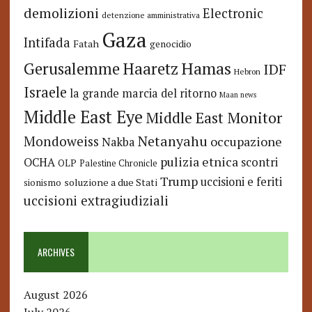
demolizioni
Electronic
detenzione amministrativa
Gaza
Intifada
Fatah
genocidio
Hamas
Haaretz
Gerusalemme
IDF
Hebron
Israele
la grande marcia del ritorno
Maan news
Middle East Eye
Middle East Monitor
Netanyahu
Mondoweiss
occupazione
Nakba
pulizia etnica
OCHA
scontri
OLP
Palestine Chronicle
Trump
uccisioni e feriti
soluzione a due Stati
sionismo
uccisioni extragiudiziali
ARCHIVES
August 2026