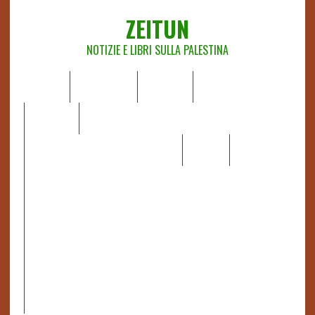
ZEITUN
NOTIZIE E LIBRI SULLA PALESTINA
HOME
CHI SIAMO
NOTIZIE
EDITORIALI
ANALISI
RAPPORTI OCHA
RECENSIONI DI LIBRI E ARTICOLI
VIDEO
DOSSIER
LINK
IL POTERE DELLA MUSICA – FIGLI DELLE PIETRE IN UNA
TERRA DIFFICILE
RAPPORTO DELLA RELATRICE SPECIALE SULLA
SITUAZIONE DEI DIRITTI UMANI NEI TERRITORI
PALESTINESI OCCUPATI DAL 1967, FRANCESCA ALBANESE*