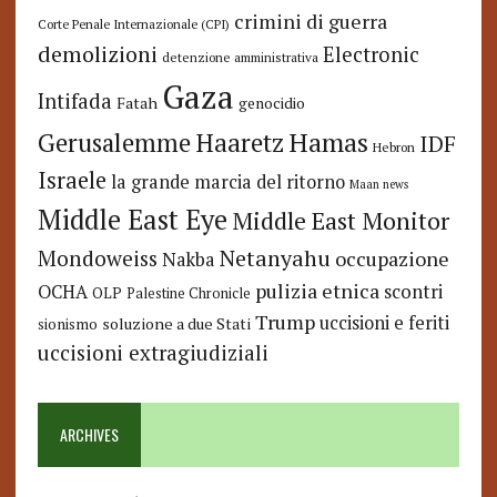
crimini di guerra
Corte Penale Internazionale (CPI)
demolizioni
Electronic
detenzione amministrativa
Gaza
Intifada
Fatah
genocidio
Hamas
Haaretz
Gerusalemme
IDF
Hebron
Israele
la grande marcia del ritorno
Maan news
Middle East Eye
Middle East Monitor
Netanyahu
Mondoweiss
occupazione
Nakba
pulizia etnica
OCHA
scontri
OLP
Palestine Chronicle
Trump
uccisioni e feriti
soluzione a due Stati
sionismo
uccisioni extragiudiziali
ARCHIVES