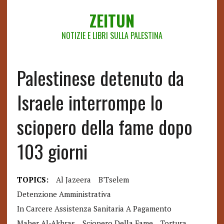
ZEITUN
NOTIZIE E LIBRI SULLA PALESTINA
Palestinese detenuto da
Israele interrompe lo
sciopero della fame dopo
103 giorni
TOPICS:
Al Jazeera
B'Tselem
Detenzione Amministrativa
In Carcere Assistenza Sanitaria A Pagamento
Maher Al-Akhras
Sciopero Della Fame
Tortura