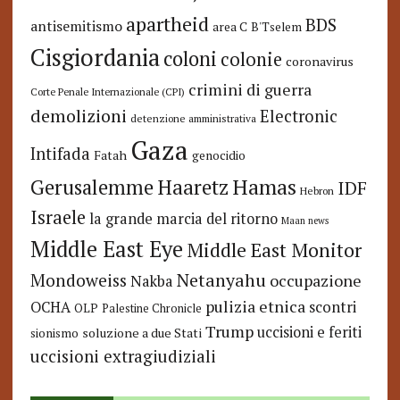
apartheid
BDS
antisemitismo
area C
B'Tselem
Cisgiordania
coloni
colonie
coronavirus
crimini di guerra
Corte Penale Internazionale (CPI)
demolizioni
Electronic
detenzione amministrativa
Gaza
Intifada
Fatah
genocidio
Hamas
Haaretz
Gerusalemme
IDF
Hebron
Israele
la grande marcia del ritorno
Maan news
Middle East Eye
Middle East Monitor
Netanyahu
Mondoweiss
occupazione
Nakba
pulizia etnica
OCHA
scontri
OLP
Palestine Chronicle
Trump
uccisioni e feriti
soluzione a due Stati
sionismo
uccisioni extragiudiziali