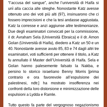
“l’accusa del sangue”, anche l’università di Haifa si
unì alla caccia alle streghe. Nonostante Katz avesse
ottenuto uno dei voti più alti (97), insinuarono che ci
fossero imprecisioni e che la tesi andasse aggiustata.
Katz la corresse e anzi aggiunse altre testimonianze.
Due degli esaminatori convocati per la commissione,
il dr. Avraham Sela (Università Ebraica) e il dr. Arnon
Golan (Università di Haifa), diedero a Katz un 50 e un
40. Nonostante avesse avuto 85, 83 e 74 dagli altri tre
esaminatori, voti sufficienti per ottenere il titolo, a Katz
fu annullato il Master dell’Università di Haifa. Sela e
Golan hanno palesemente falsato la Nakba, e
persino lo storico israeliano Benny Morris [prima
contrario e ora favorevole all’espulsione dei
palestinesi, ndtr.] ha mostrato insofferenza nei
confronti della loro distorsione e minimizzazione delle
espulsioni a Lydda e Ramle.
Tutto questo fa parte del vergognoso negazionismo