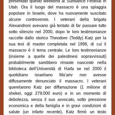
presentato questo weekend al Sundance Festival in
Utah. Ora il luogo del massacro è una spiaggia
popolare in Israele, dove ha nuovamente suscitato
alcune controversie. I veterani della brigata
Alexandroni avevano già tentato di far passare tutto
sotto silenzio nel 2000, dopo le loro testimonianze
raccolte dallo storico Theodore (Teddy) Katz per la
sua tesi di master completata nel 1998, di cui il
massacro è il tema centrale. Le loro testimonianze
(insieme a quelle dei palestinesi sopravvissuti)
probabilmente sarebbero rimaste nascoste nella
biblioteca dell’Università di Haifa se nel 2000 il
quotidiano israeliano Ma’ariv non avesse
diffusamente denunciato il massacro. I veterani
querelarono Katz per diffamazione (1 milione di
shekel, oggi 279.000 euro) e in un momento di
debolezza, senza il suo avvocato, sotto pressione
economica e della famiglia e in gravi condizioni di
salute (un infarto recente), Katz firmò un testo