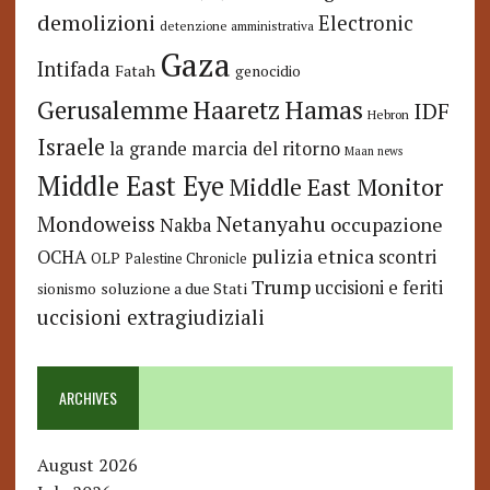
demolizioni
Electronic
detenzione amministrativa
Gaza
Intifada
Fatah
genocidio
Hamas
Haaretz
Gerusalemme
IDF
Hebron
Israele
la grande marcia del ritorno
Maan news
Middle East Eye
Middle East Monitor
Netanyahu
Mondoweiss
occupazione
Nakba
pulizia etnica
OCHA
scontri
OLP
Palestine Chronicle
Trump
uccisioni e feriti
soluzione a due Stati
sionismo
uccisioni extragiudiziali
ARCHIVES
August 2026