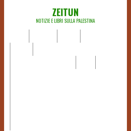
ZEITUN
NOTIZIE E LIBRI SULLA PALESTINA
HOME
CHI SIAMO
NOTIZIE
EDITORIALI
ANALISI
RAPPORTI OCHA
RECENSIONI DI LIBRI E ARTICOLI
VIDEO
DOSSIER
LINK
IL POTERE DELLA MUSICA – FIGLI DELLE PIETRE IN UNA
TERRA DIFFICILE
RAPPORTO DELLA RELATRICE SPECIALE SULLA
SITUAZIONE DEI DIRITTI UMANI NEI TERRITORI
PALESTINESI OCCUPATI DAL 1967, FRANCESCA ALBANESE*