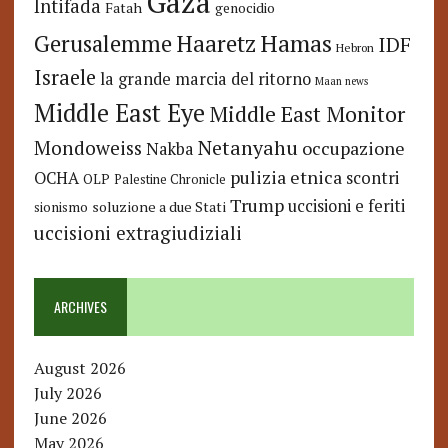
Gaza
Intifada
Fatah
genocidio
Hamas
Haaretz
Gerusalemme
IDF
Hebron
Israele
la grande marcia del ritorno
Maan news
Middle East Eye
Middle East Monitor
Netanyahu
Mondoweiss
occupazione
Nakba
pulizia etnica
OCHA
scontri
OLP
Palestine Chronicle
Trump
uccisioni e feriti
soluzione a due Stati
sionismo
uccisioni extragiudiziali
ARCHIVES
August 2026
July 2026
June 2026
May 2026