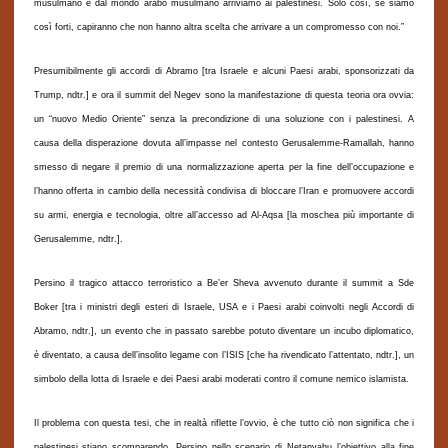
musulmano e dal mondo arabo musulmano arriviamo ai palestinesi. Solo così, se siamo
così forti, capiranno che non hanno altra scelta che arrivare a un compromesso con noi.”
Presumibilmente gli accordi di Abramo
[tra Israele e alcuni Paesi arabi, sponsorizzati da
Trump, ndtr.]
e ora il summit del Negev
sono
la manifestazione di questa teoria ora ovvia:
un “nuovo Medio Oriente” senza la precondizione di una soluzione con i palestinesi. A
causa della disperazione dovuta all’impasse nel contesto Gerusalemme-Ramallah, hanno
smesso di negare il premio di una normalizzazione aperta per la fine dell’occupazione e
l’hanno offerta in cambio della necessità condivisa di bloccare l’Iran e promuovere accordi
su armi, energia e tecnologia, oltre all’accesso ad Al-Aqsa [la moschea più importante di
Gerusalemme, ndtr.].
Persino il tragico attacco terroristico a Be’er Sheva avvenuto durante il summit a Sde
Boker [tra i ministri degli esteri di Israele, USA e i Paesi arabi coinvolti negli Accordi di
Abramo, ndtr.], un evento che in passato sarebbe potuto diventare un incubo diplomatico,
è diventato, a causa dell’insolito legame con l’ISIS [che ha rivendicato l’attentato, ndtr.], un
simbolo della lotta di Israele e dei Paesi arabi moderati contro il comune nemico islamista.
Il problema con questa tesi, che in realtà riflette l’ovvio, è che tutto ciò non significa che i
palestinesi stiano scomparendo. Persino nello scenario di Netanyahu l’obiettivo alla fine