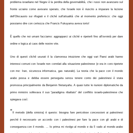
problema israeliano nel Negev è la perdita della governabilità, che i russi non avanzano sul
fronte ucraino come avevano sperato, che Israele non è riuscito a imparare la lezione
dell’Olocausto sui rifugiati e il cliché sull’attualità che al momento preferisco: che oggi
possiamo dire con certezza che Francis Fukuyama aveva torto!
È quello che noi umani facciamo: aggrapparci ai cliché e ripeterli fino all’ovvietà per dare
ordine e logica al caos delle nostre vite.
Uno di questi cliché usurati è la clamorosa intuizione che oggi vari Paesi arabi hanno
interessi comuni con Israele non correlati alla situazione palestinese (e ora in coro ripetete
con me: Iran, sicurezza informatica, gas naturale). La teoria che la pace con il mondo
arabo possa e debba essere perseguita senza tenere conto dei palestinesi è stata
promossa principalmente da Benjamin Netanyahu. A quasi tutte le riunioni diplomatiche da
primo ministro sollevava il suo “paradigma ribaltato” del conflitto israelo-palestinese che
spiegava così:
“
Il metodo (della sinistra) è questo: bisogna fare pericolose concessioni ai palestinesi
perché è necessario un accordo con i palestinesi per fare la pace con gli arabi e di
conseguenza con il mondo. … Io prima mi rivolgo al mondo e da lì vado al mondo arabo