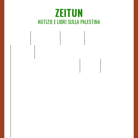
ZEITUN
NOTIZIE E LIBRI SULLA PALESTINA
HOME
CHI SIAMO
NOTIZIE
EDITORIALI
ANALISI
RAPPORTI OCHA
RECENSIONI DI LIBRI E ARTICOLI
VIDEO
DOSSIER
LINK
IL POTERE DELLA MUSICA – FIGLI DELLE PIETRE IN UNA
TERRA DIFFICILE
RAPPORTO DELLA RELATRICE SPECIALE SULLA
SITUAZIONE DEI DIRITTI UMANI NEI TERRITORI
PALESTINESI OCCUPATI DAL 1967, FRANCESCA ALBANESE*