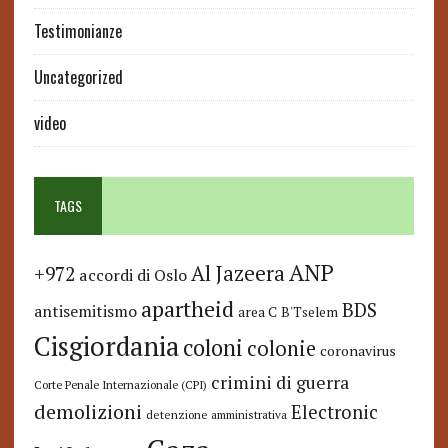
Testimonianze
Uncategorized
video
TAGS
ANP
Al Jazeera
+972
accordi di Oslo
apartheid
BDS
antisemitismo
area C
B'Tselem
Cisgiordania
coloni
colonie
coronavirus
crimini di guerra
Corte Penale Internazionale (CPI)
demolizioni
Electronic
detenzione amministrativa