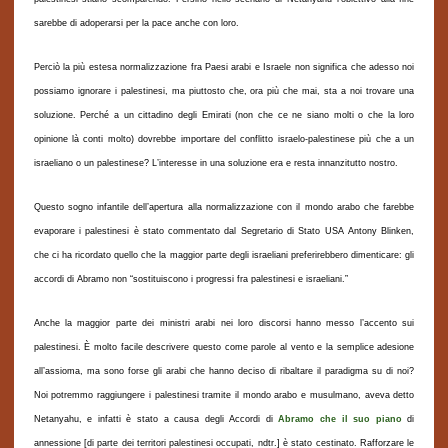
sarebbe di adoperarsi per la pace anche con loro.
Perciò la più estesa normalizzazione fra Paesi arabi e Israele non significa che adesso noi
possiamo ignorare i palestinesi, ma piuttosto che, ora più che mai, sta a noi trovare una
soluzione. Perché a un cittadino degli Emirati (non che ce ne siano molti o che la loro
opinione là conti molto) dovrebbe importare del conflitto israelo-palestinese più che a un
israeliano o un palestinese? L’interesse in una soluzione era e resta innanzitutto nostro.
Questo sogno infantile dell’apertura alla normalizzazione con il mondo arabo che farebbe
evaporare i palestinesi è stato commentato dal Segretario di Stato USA Antony Blinken,
che ci ha ricordato quello che la maggior parte degli israeliani preferirebbero dimenticare: gli
accordi di Abramo non “sostituiscono i progressi fra palestinesi e israeliani.”
Anche la maggior parte dei ministri arabi nei loro discorsi hanno messo l’accento sui
palestinesi. È molto facile descrivere questo come parole al vento e la semplice adesione
all’assioma, ma sono forse gli arabi che hanno deciso di ribaltare il paradigma su di noi?
Noi potremmo raggiungere i palestinesi tramite il mondo arabo e musulmano, aveva detto
Netanyahu, e infatti è stato a causa degli Accordi di
Abramo che il suo piano
di
annessione [di parte dei territori palestinesi occupati, ndtr.] è stato cestinato. Rafforzare le