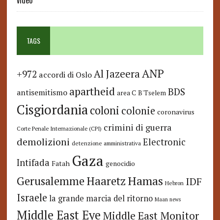
video
TAGS
ANP
Al Jazeera
+972
accordi di Oslo
apartheid
BDS
antisemitismo
area C
B'Tselem
Cisgiordania
coloni
colonie
coronavirus
crimini di guerra
Corte Penale Internazionale (CPI)
demolizioni
Electronic
detenzione amministrativa
Gaza
Intifada
Fatah
genocidio
Hamas
Haaretz
Gerusalemme
IDF
Hebron
Israele
la grande marcia del ritorno
Maan news
Middle East Eye
Middle East Monitor