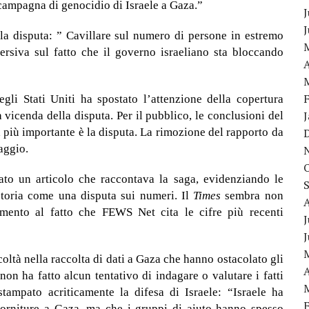
 campagna di genocidio di Israele a Gaza.”
J
 disputa: ” Cavillare sul numero di persone in estremo
rsiva sul fatto che il governo israeliano sta bloccando
A
gli Stati Uniti ha spostato l’attenzione della copertura
 vicenda della disputa. Per il pubblico, le conclusioni del
più importante è la disputa. La rimozione del rapporto da
aggio.
to un articolo che raccontava la saga, evidenziando le
storia come una disputa sui numeri. Il
Times
sembra non
imento al fatto che FEWS Net cita le cifre più recenti
J
coltà nella raccolta di dati a Gaza che hanno ostacolato gli
A
non ha fatto alcun tentativo di indagare o valutare i fatti
tampato acriticamente la difesa di Israele: “Israele ha
forniture a Gaza, ma che i gruppi di aiuto hanno spesso