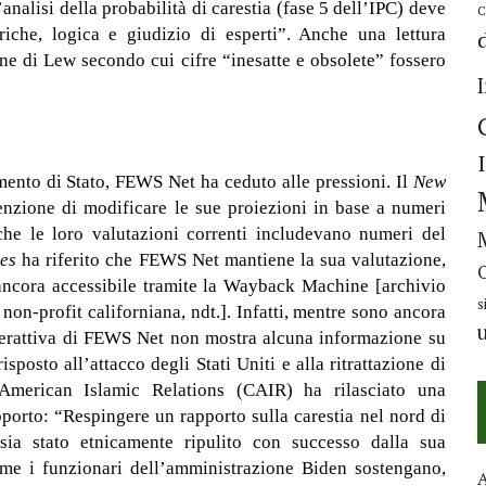
l’analisi della probabilità di carestia (fase 5 dell’IPC) deve
C
riche, logica e giudizio di esperti”. Anche una lettura
ne di Lew secondo cui cifre “inesatte e obsolete” fossero
mento di Stato, FEWS Net ha ceduto alle pressioni. Il
New
enzione di modificare le sue proiezioni in base a numeri
che le loro valutazioni correnti includevano numeri del
es
ha riferito che FEWS Net mantiene la sua valutazione,
(ancora accessibile tramite la Wayback Machine [archivio
s
on-profit californiana, ndt.]. Infatti, mentre sono ancora
nterattiva di FEWS Net non mostra alcuna informazione su
posto all’attacco degli Stati Uniti e alla ritrattazione di
erican Islamic Relations (CAIR) ha rilasciato una
porto: “Respingere un rapporto sulla carestia nel nord di
ia stato etnicamente ripulito con successo dalla sua
me i funzionari dell’amministrazione Biden sostengano,