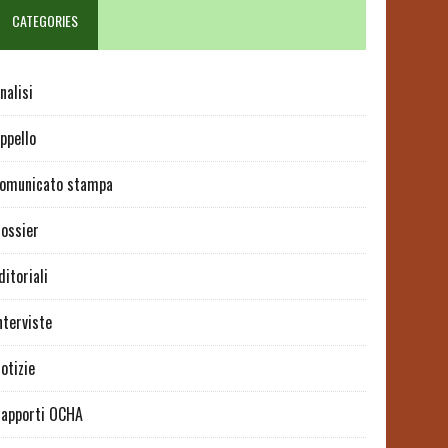
CATEGORIES
nalisi
ppello
omunicato stampa
ossier
ditoriali
nterviste
otizie
apporti OCHA