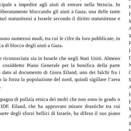
pale a impedire agli aiuti di entrare nella Striscia. In
J
iberatamente bloccando gli aiuti a Gaza, una delle tante
tari statunitensi a Israele secondo il diritto statunitense e
A
sono numerosi modi, tra cui le cifre da loro pubblicate, in
ca di blocco degli aiuti a Gaza.
te riconosciuta sia in Israele che negli Stati Uniti. Almeno
l cosiddetto Piano Generale per la bonifica della parte
e dato al documento di Giora Eiland, uno dei falchi fra i
n la forza la popolazione del nord, quindi sigillare l’area
.
J
ampagna di pulizia etnica dei molti che non sono in grado o
ll’IDF. Eiland, che ha approvato misure drastiche tra cui
te degli sforzi bellici di Israele, ha difeso il suo piano
A