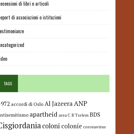
ecensioni di libri e articoli
eport di associazioni o istituzioni
estimonianze
ncategorized
ideo
TAGS
ANP
Al Jazeera
+972
accordi di Oslo
apartheid
BDS
antisemitismo
area C
B'Tselem
Cisgiordania
coloni
colonie
coronavirus