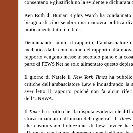
consentano e giustifichino la evidente e dichiarata
Ken Roth di Human Rights Watch ha condannato la
bisogno di cibo sembra una manovra politica dive
praticamente tutto il cibo”.
Denunciando subito il rapporto, l’ambasciatore de
mediatica dalle conclusioni del rapporto alla nuova
rapporto vengono messe in secondo piano e la cosa 
parte di FEWS Net ha solo alimentato questo depist
Il giorno di Natale il
New York Times
ha pubblica
critiche dell’ambasciatore Lew e inquadrando la 
aver letto il rapporto poiché non fa alcun rifer
dell’UNRWA.
Il
Times
ha scritto che “la disputa evidenzia le diffi
sforzi umanitari dall’inizio della guerra”. Il
Times
che costituivano l’obiezione di Lew. Invece ha s
affermato che lavora duramente per facilitare le 