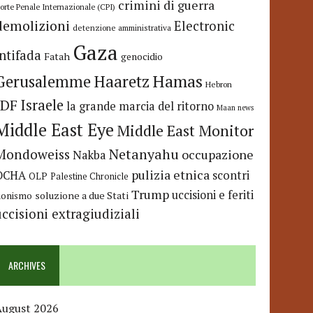
crimini di guerra
orte Penale Internazionale (CPI)
demolizioni
Electronic
detenzione amministrativa
Gaza
Intifada
Fatah
genocidio
Hamas
Haaretz
Gerusalemme
Hebron
IDF
Israele
la grande marcia del ritorno
Maan news
Middle East Eye
Middle East Monitor
Netanyahu
Mondoweiss
occupazione
Nakba
pulizia etnica
OCHA
scontri
OLP
Palestine Chronicle
Trump
uccisioni e feriti
soluzione a due Stati
ionismo
uccisioni extragiudiziali
ARCHIVES
August 2026