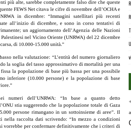
enti più alte, sarebbe completamente falso dire che queste
R
seguente FEWS Net citava le cifre di novembre dell’OCHA e
UNRWA in dicembre: “Immagini satellitari più recenti
R
te all’inizio di dicembre, e sono in corso tentativi di
T
 rimanente; un aggiornamento dell’Agenzia delle Nazioni
ti Palestinesi nel Vicino Oriente (UNRWA) del 22 dicembre
U
carsa, di 10.000-15.000 unità.”
v
 basso nella valutazione: “L’entità del numero giornaliero
ndo la soglia del tasso approssimativo di mortalità per una
 fissa la popolazione di base più bassa per una possibile
remo inferiore (10.000 persone) e la popolazione di base
iore.”
 nei numeri dell’UNRWA: “In base a quanto detto
’ONU stia suggerendo che la popolazione totale di Gaza
15.000 persone rimangano in un sottoinsieme di aree”. Il
i nella raccolta dati scrivendo: “In mezzo a condizioni
 si vorrebbe per confermare definitivamente che i criteri di