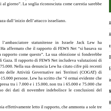
 al giorno”. La soglia riconosciuta come carestia sarebbe
a dall’inizio dell’attacco israeliano.
A
A
 l’ambasciatore statunitense in Israele Jack Lew ha
c
 Ha affermato che il rapporto di FEWS Net “si basava su
 un rapporto come questo”. La sua obiezione si fonderebbe
D
 di Gaza. Il rapporto di FEWS Net includeva valutazioni di
5.000. Nella sua denuncia Lew ha citato cifre più recenti
E
to delle Attività Governative nei Territori (COGAT) di
15.000 persone. Lew ha scritto che “è ormai evidente che
i
presa tra i 7.000 e i 15.000, non tra i 65.000 e 75.000 che
so dei dati di novembre indebolisce le conclusioni del
N
R
bia effettivamente letto il rapporto, che ammonta a sole tre