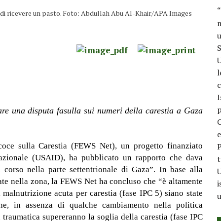
“
sa di ricevere un pasto. Foto: Abdullah Abu Al-Khair/APA Images
m
u
S
U
l
c
I
p
re una disputa fasulla sui numeri della carestia a Gaza
C
e
coce sulla Carestia (FEWS Net), un progetto finanziato
P
nazionale (USAID), ha pubblicato un rapporto che dava
t
 corso nella parte settentrionale di Gaza”. In base alla
U
ate nella zona, la FEWS Net ha concluso che “è altamente
i
 malnutrizione acuta per carestia (fase IPC 5) siano state
u
he, in assenza di qualche cambiamento nella politica
on traumatica supereranno la soglia della carestia (fase IPC