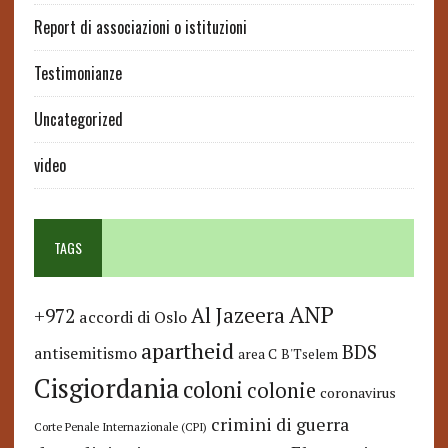
Report di associazioni o istituzioni
Testimonianze
Uncategorized
video
TAGS
ANP
Al Jazeera
+972
accordi di Oslo
apartheid
BDS
antisemitismo
area C
B'Tselem
Cisgiordania
coloni
colonie
coronavirus
crimini di guerra
Corte Penale Internazionale (CPI)