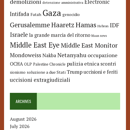
demolizioni
Electronic
detenzione amministrativa
Gaza
Intifada
Fatah
genocidio
Hamas
Haaretz
Gerusalemme
IDF
Hebron
Israele
la grande marcia del ritorno
Maan news
Middle East Eye
Middle East Monitor
Netanyahu
Mondoweiss
occupazione
Nakba
pulizia etnica
OCHA
scontri
OLP
Palestine Chronicle
Trump
uccisioni e feriti
soluzione a due Stati
sionismo
uccisioni extragiudiziali
ARCHIVES
August 2026
July 2026