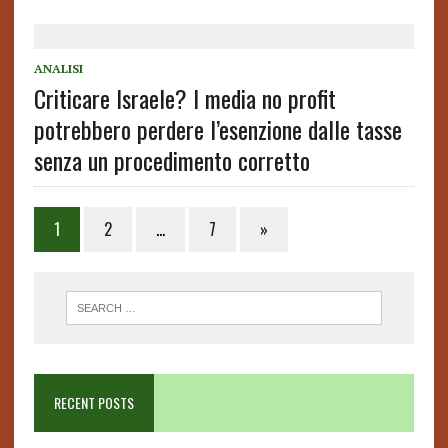
ANALISI
Criticare Israele? I media no profit
potrebbero perdere l’esenzione dalle tasse
senza un procedimento corretto
Posts
1
2
…
7
»
pagination
RECENT POSTS