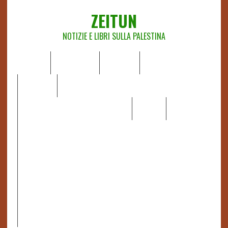
ZEITUN
NOTIZIE E LIBRI SULLA PALESTINA
HOME
CHI SIAMO
NOTIZIE
EDITORIALI
ANALISI
RAPPORTI OCHA
RECENSIONI DI LIBRI E ARTICOLI
VIDEO
DOSSIER
LINK
IL POTERE DELLA MUSICA – FIGLI DELLE PIETRE IN UNA
TERRA DIFFICILE
RAPPORTO DELLA RELATRICE SPECIALE SULLA
SITUAZIONE DEI DIRITTI UMANI NEI TERRITORI
PALESTINESI OCCUPATI DAL 1967, FRANCESCA ALBANESE*