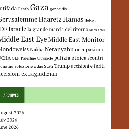
Gaza
Intifada
Fatah
genocidio
Hamas
Haaretz
Gerusalemme
Hebron
IDF
Israele
la grande marcia del ritorno
Maan news
Middle East Eye
Middle East Monitor
Netanyahu
Mondoweiss
occupazione
Nakba
pulizia etnica
OCHA
scontri
OLP
Palestine Chronicle
Trump
uccisioni e feriti
soluzione a due Stati
ionismo
uccisioni extragiudiziali
ARCHIVES
August 2026
uly 2026
June 2026