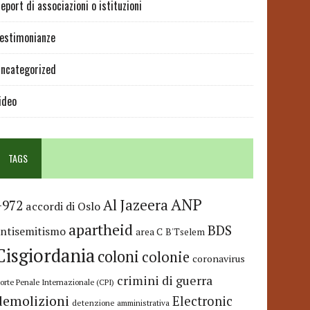
eport di associazioni o istituzioni
estimonianze
ncategorized
ideo
TAGS
ANP
Al Jazeera
+972
accordi di Oslo
apartheid
BDS
antisemitismo
area C
B'Tselem
Cisgiordania
coloni
colonie
coronavirus
crimini di guerra
orte Penale Internazionale (CPI)
demolizioni
Electronic
detenzione amministrativa