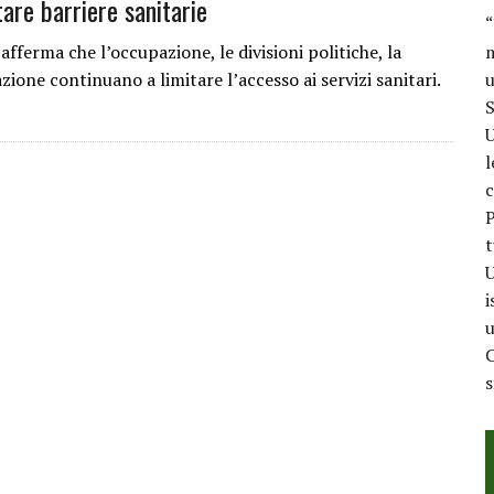
tare barriere sanitarie
“
ferma che l’occupazione, le divisioni politiche, la
m
zione continuano a limitare l’accesso ai servizi sanitari.
u
S
U
l
c
P
t
U
i
u
C