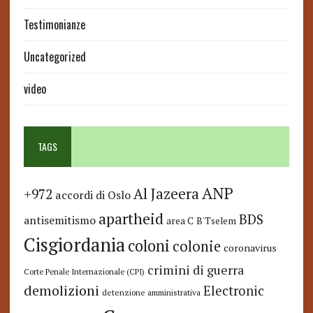
Testimonianze
Uncategorized
video
TAGS
ANP
Al Jazeera
+972
accordi di Oslo
apartheid
BDS
antisemitismo
area C
B'Tselem
Cisgiordania
coloni
colonie
coronavirus
crimini di guerra
Corte Penale Internazionale (CPI)
demolizioni
Electronic
detenzione amministrativa