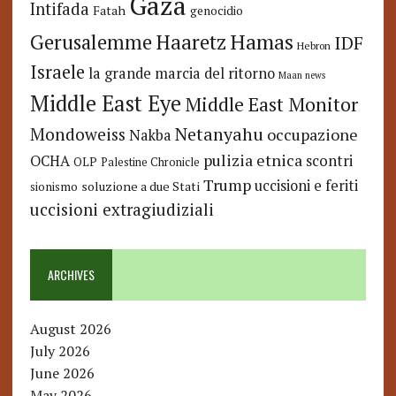
Gaza
Intifada
Fatah
genocidio
Hamas
Haaretz
Gerusalemme
IDF
Hebron
Israele
la grande marcia del ritorno
Maan news
Middle East Eye
Middle East Monitor
Netanyahu
Mondoweiss
occupazione
Nakba
pulizia etnica
OCHA
scontri
OLP
Palestine Chronicle
Trump
uccisioni e feriti
soluzione a due Stati
sionismo
uccisioni extragiudiziali
ARCHIVES
August 2026
July 2026
June 2026
May 2026