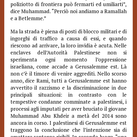
poliziotto di frontiera può fermarti ed umiliarti”,
dice Muhammad.
“Perciò noi andiamo a Ramallah
e a Betlemme.”
Ma la strada è piena di posti di blocco militari e di
ingorghi di traffico a causa di essi, e quando
riescono ad arrivare, la loro invidia è acuta. Nelle
enclaves dell’Autorità Palestinese non si
sperimenta ogni momento l’oppressione
israeliana, come accade a Gerusalemme est. Là
non c’è il timore di venire aggrediti. Nello scorso
anno, dice Rami, tutti a Gerusalemme est hanno
avvertito il razzismo e la discriminazione in due
principali situazioni: in contrasto con le
tempestive condanne comminate a palestinesi, i
processi agli imputati per aver bruciato il giovane
Muhammad Abu Khdeir a metà del 2014 sono
ancora in corso. I palestinesi di Gerusalemme est
traggono la conclusione che l’intenzione sia di
emettere sentenze risibili. In secondo luogo, “una