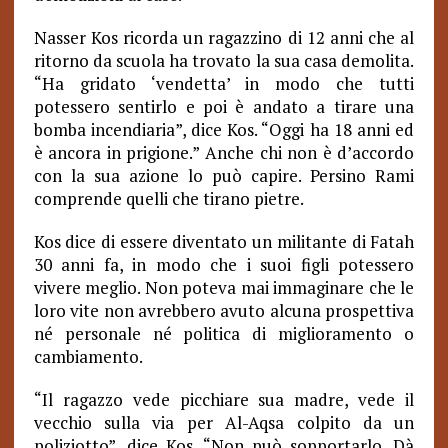
Nasser Kos ricorda un ragazzino di 12 anni che al
ritorno da scuola ha trovato la sua casa demolita.
“Ha gridato ‘vendetta’ in modo che tutti
potessero sentirlo e poi è andato a tirare una
bomba incendiaria”, dice Kos. “Oggi ha 18 anni ed
è ancora in prigione.” Anche chi non è d’accordo
con la sua azione lo può capire. Persino Rami
comprende quelli che tirano pietre.
Kos dice di essere diventato un militante di Fatah
30 anni fa, in modo che i suoi figli potessero
vivere meglio. Non poteva mai immaginare che le
loro vite non avrebbero avuto alcuna prospettiva
né personale né politica di miglioramento o
cambiamento.
“
Il ragazzo vede picchiare sua madre, vede il
vecchio sulla via per Al-Aqsa colpito da un
poliziotto”, dice Kos. “Non può sopportarlo. Dà