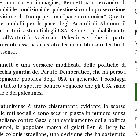
e una nuova immagine, Bennett sta cercando di
abili le condizioni dei palestinesi con la prosecuzione
a visione di Trump per una “pace economica”. Questo
me modelli per la pace degli Accordi di Abramo, il
autoritari sostenuti dagli USA. Bennett probabilmente
all’Autorità Nazionale Palestinese, che è parte
recente essa ha arrestato decine di difensori dei diritti
issenso.
s
nnett e una versione modificata delle politiche di
chia guardia del Partito Democratico, che ha perso i
’opinione pubblica degli USA in generale. I sondaggi
 tutto lo spettro politico vogliono che gli USA siano
le e dei palestinesi.
tatunitense è stato chiaramente evidente lo scorso
 reti sociali e sono scesi in piazza in numero senza
J
sraeliano contro Gaza e un cambiamento della politica
tempi, la popolare marca di gelati Ben & Jerry ha
e colonie israeliane, una decisione che ha sostenuto