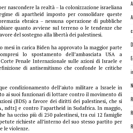
A
r nascondere la realtà – la colonizzazione israeliana
 regime di apartheid imposto per consolidare queste
A
supremazia ebraica – nessuna operazione di pubbliche
mbiare quanto avviene sul terreno o le tendenze che
c
vore del sostegno alla libertà dei palestinesi.
D
tto mesi in carica Biden ha approvato la maggior parte
, compresi lo spostamento dell’ambasciata USA a
E
Corte Penale Internazionale sulle azioni di Israele e
finizione di antisemitismo che confonde le critiche
i
N
ue condizionamento dell’aiuto militare a Israele in
ato ai suoi funzionari di lottare contro il movimento di
R
ioni (BDS) a favore dei diritti dei palestinesi, che si
SA, ndtr.] e contro l’apartheid in Sudafrica. In maggio,
R
 ha ucciso più di 250 palestinesi, tra cui 12 famiglie
petute richieste all’interno del suo stesso partito per
R
 le violenze.