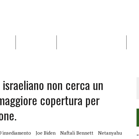
NALISI
RAPPORTI OCHA
RECENSIONI DI LIBRI E ARTICOLI
VID
RRA DIFFICILE
DEI DIRITTI UMANI NEI TERRITORI PALESTINESI OCCUPATI DAL 1967, FR
o israeliano non cerca un
maggiore copertura per
ione.
D'insediamento
Joe Biden
Naftali Bennett
Netanyahu
“