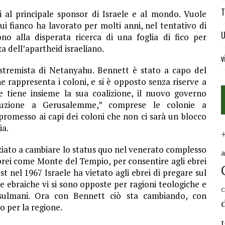
T
 al principale sponsor di Israele e al mondo. Vuole
ui fianco ha lavorato per molti anni, nel tentativo di
U
ono alla disperata ricerca di una foglia di fico per
a dell’apartheid israeliano.
v
 estremista di Netanyahu. Bennett è stato a capo del
e rappresenta i coloni, e si è opposto senza riserve a
e tiene insieme la sua coalizione, il nuovo governo
struzione a Gerusalemme,” comprese le colonie a
romesso ai capi dei coloni che non ci sarà un blocco
ia.
ziato a cambiare lo status quo nel venerato complesso
brei come Monte del Tempio, per consentire agli ebrei
 nel 1967 Israele ha vietato agli ebrei di pregare sul
e ebraiche vi si sono opposte per ragioni teologiche e
C
usulmani. Ora con Bennett ciò sta cambiando, con
 per la regione.