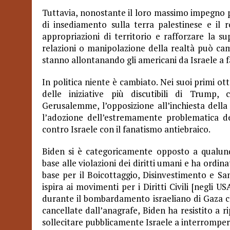
Tuttavia, nonostante il loro massimo impegno pe
di insediamento sulla terra palestinese e il
appropriazioni di territorio e rafforzare la 
relazioni o manipolazione della realtà può ca
stanno allontanando gli americani da Israele a fa
In politica niente è cambiato. Nei suoi primi o
delle iniziative più discutibili di Trump
Gerusalemme, l’opposizione all’inchiesta della 
l’adozione dell’estremamente problematica de
contro Israele con il fanatismo antiebraico.
Biden si è categoricamente opposto a qualunq
base alle violazioni dei diritti umani e ha ordin
base per il Boicottaggio, Disinvestimento e Sanz
ispira ai movimenti per i Diritti Civili [negli U
durante il bombardamento israeliano di Gaza che
cancellate dall’anagrafe, Biden ha resistito a ri
sollecitare pubblicamente Israele a interrompere