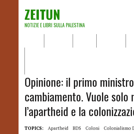
ZEITUN
NOTIZIE E LIBRI SULLA PALESTINA
HOME
CHI SIAMO
NOTIZIE
EDITORIALI
A
IL POTERE DELLA MUSICA – FIGLI DELLE PIETRE IN UNA TE
RAPPORTO DELLA RELATRICE SPECIALE SULLA SITUAZIONE 
Opinione: il primo ministr
cambiamento. Vuole solo 
l’apartheid e la colonizzaz
TOPICS:
Apartheid
BDS
Coloni
Colonialismo 