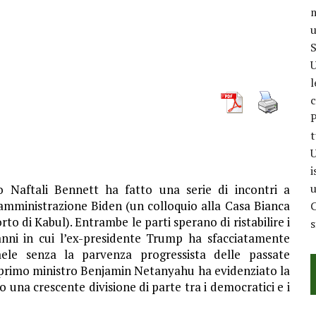
m
u
S
U
l
c
P
t
U
i
u
o Naftali Bennett ha fatto una serie di incontri a
amministrazione Biden (un colloquio alla Casa Bianca
C
rto di Kabul). Entrambe le parti sperano di ristabilire i
anni in cui l’ex-presidente Trump ha sfacciatamente
raele senza la parvenza progressista delle passate
l primo ministro Benjamin Netanyahu ha evidenziato la
 una crescente divisione di parte tra i democratici e i