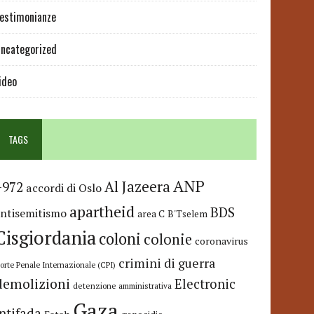
estimonianze
ncategorized
ideo
TAGS
ANP
Al Jazeera
+972
accordi di Oslo
apartheid
BDS
antisemitismo
area C
B'Tselem
Cisgiordania
coloni
colonie
coronavirus
crimini di guerra
orte Penale Internazionale (CPI)
demolizioni
Electronic
detenzione amministrativa
Gaza
Intifada