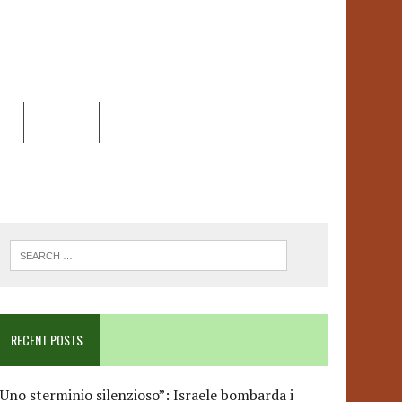
EO
DOSSIER
LINK
ANCESCA ALBANESE*
RECENT POSTS
Uno sterminio silenzioso”: Israele bombarda i