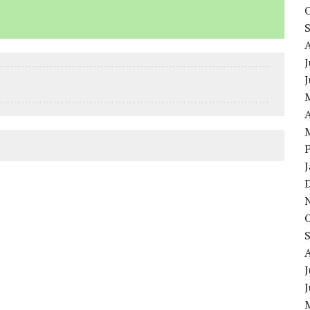
J
A
J