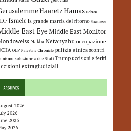
Fatah
genocidio
Hamas
Haaretz
Gerusalemme
Hebron
IDF
Israele
la grande marcia del ritorno
Maan news
Middle East Eye
Middle East Monitor
Netanyahu
Mondoweiss
occupazione
Nakba
pulizia etnica
OCHA
scontri
OLP
Palestine Chronicle
Trump
uccisioni e feriti
soluzione a due Stati
ionismo
uccisioni extragiudiziali
ARCHIVES
August 2026
uly 2026
June 2026
May 2026