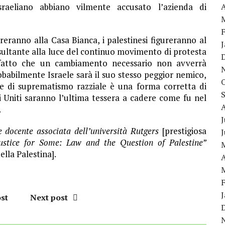
raeliano abbiano vilmente accusato l’azienda di
A
eranno alla Casa Bianca, i palestinesi figureranno al
ultante alla luce del continuo movimento di protesta
l fatto che un cambiamento necessario non avverrà
obabilmente Israele sarà il suo stesso peggior nemico,
me di suprematismo razziale è una forma corretta di
i Uniti saranno l’ultima tessera a cadere come fu nel
.
J
e docente associata dell’università Rutgers
[prestigiosa
Justice for Some: Law and the Question of Palestine”
ella Palestina].
A
st
Next post