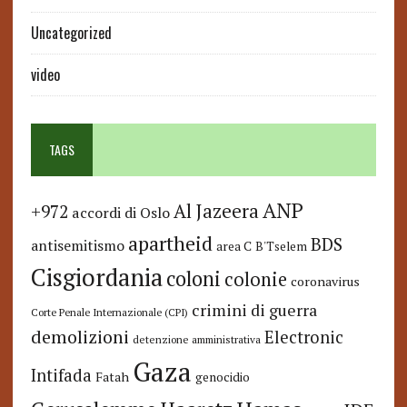
Uncategorized
video
TAGS
ANP
Al Jazeera
+972
accordi di Oslo
apartheid
BDS
antisemitismo
area C
B'Tselem
Cisgiordania
coloni
colonie
coronavirus
crimini di guerra
Corte Penale Internazionale (CPI)
demolizioni
Electronic
detenzione amministrativa
Gaza
Intifada
Fatah
genocidio