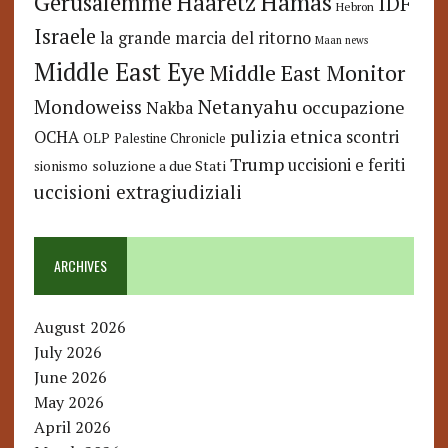
Hamas
Haaretz
Gerusalemme
IDF
Hebron
Israele
la grande marcia del ritorno
Maan news
Middle East Eye
Middle East Monitor
Netanyahu
Mondoweiss
occupazione
Nakba
pulizia etnica
OCHA
scontri
OLP
Palestine Chronicle
Trump
uccisioni e feriti
soluzione a due Stati
sionismo
uccisioni extragiudiziali
ARCHIVES
August 2026
July 2026
June 2026
May 2026
April 2026